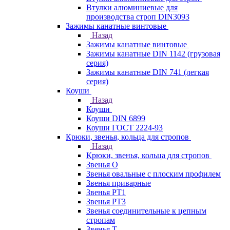
Втулки алюминиевые для
производства строп DIN3093
Зажимы канатные винтовые
Назад
Зажимы канатные винтовые
Зажимы канатные DIN 1142 (грузовая
серия)
Зажимы канатные DIN 741 (легкая
серия)
Коуши
Назад
Коуши
Коуши DIN 6899
Коуши ГОСТ 2224-93
Крюки, звенья, кольца для стропов
Назад
Крюки, звенья, кольца для стропов
Звенья О
Звенья овальные с плоским профилем
Звенья приварные
Звенья РТ1
Звенья РТ3
Звенья соединительные к цепным
стропам
Звенья Т