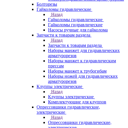
Болторезы
Гайколомы гидравлические
Назад
Гайколомы гидравлические
Гайколомы гидравлические
Насосы ручные для гайколома
Запчасти к товарам раздела
Назад
Запчасти к товарам раздела
Наборы манжет для гидравлических
арматурорезов
Наборы манжет к гидравлическим
прессам
Наборы манжет к трубогибам
Наборы ножей для гидравлических
арматурорезов
Клуппы электрические
Назад
Клуппы электрические
Комплектующие для клуппов
Опрессовщики гидравлические,
электрические
Назад
Опрессовщики гидравлические,
электрические