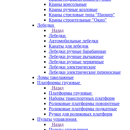
Краны консольные
Краны ручные козловые
Краны стреловые типа "Пионер"
Краны строительные "Окно"
Лебедки
Назад
Лебедки
Автомобильные лебедки
Канаты для лебедок
Лебедки ручные барабанные
Лебедки ручные рычажные
Лебедки ручные червячные
Лебедки электрические
Лебедки электрические переносные
Ломы такелажные
Платформы грузовые
Назад
Платформы грузовые
Наборы транспортных платформ
Роликовые платформы поворотные
Роликовые платформы подкатные
Ручки для роликовых платформ
Пульты управления
Назад
Пульты управления