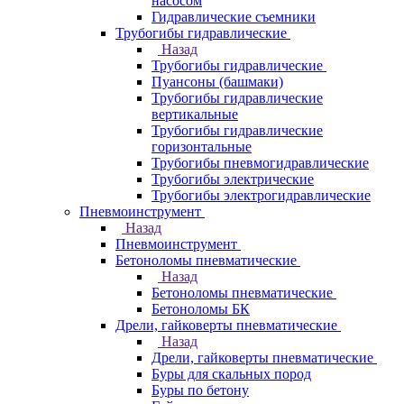
насосом
Гидравлические съемники
Трубогибы гидравлические
Назад
Трубогибы гидравлические
Пуансоны (башмаки)
Трубогибы гидравлические
вертикальные
Трубогибы гидравлические
горизонтальные
Трубогибы пневмогидравлические
Трубогибы электрические
Трубогибы электрогидравлические
Пневмоинструмент
Назад
Пневмоинструмент
Бетоноломы пневматические
Назад
Бетоноломы пневматические
Бетоноломы БК
Дрели, гайковерты пневматические
Назад
Дрели, гайковерты пневматические
Буры для скальных пород
Буры по бетону