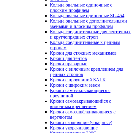
Кольца овальные одиночные c
плоским профилем
Кольца овальные одиночные SL-454
Кольца овальные с дополнительными
звеньями и плоским профилем
Кольца соединительные для ленточных
и круглопрядных строп
Кольца соединительные к цепным
стропам
Крюки для стяжных механизмов
Крюки для тентов
Крюки праварные
Крюки с вилочным креплением для
цепных стропов
Крюки с проушиной SALK
Крюки с широким зевом
Крюки самозакрывающиеся с
проушиной
Крюки самозакрывающийся с
вилочным креплением
Крюки самозащёлкивающиеся с
вертлюгом
Крюки скользящие (чокерные)
Крюки укорачивающие