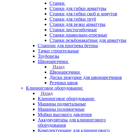
Станки
Станки для гибки арматуры
Станки для гибки скоб и хомутов
Станки для гибки труб
Станки для резки арматуры
Станки листогибочные
Станки правильно-отрезные
Станки резьбонакатные для арматуры
Станции для прогрева бетона
Тачки строительные
Труборезы
Швонарезчики
Назад
Швонарезчики
Диски режущие для швонарезчиков
Резчики швов
Клининговое оборудование
Назад
Клининговое оборудование
Машины подметальные
Машины поломоечные
Мойки высокого давления
Аккумуляторы для клинингового
оборудования
Комплектующие для клинингового