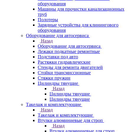
оборудования
Машины для прочистки канализационных
труб
Полотеры
Зарядные устройства для клинингового
оборудования
Оборудование для автосервиса
Назад
Оборудование для автосервиса
Лежаки подкатные ремонтные
Подставки под авто
Растяжки гидравлические
Стенды для ремонта двигателей
Стойки трансмиссионные
Стяжки пружин
Цилиндры тянущие
Назад
Цилиндры тянущие
Цилиндры тянущие
Такелаж и комплектующие
Назад
Такелаж и комплектующие
Втулки алюминиевые для строп
Назад
Втулки алюминиевые для строп