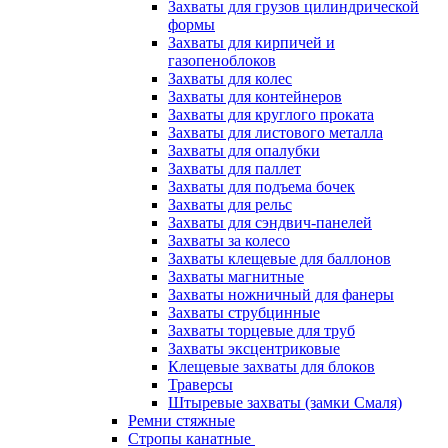
Захваты для грузов цилиндрической
формы
Захваты для кирпичей и
газопеноблоков
Захваты для колес
Захваты для контейнеров
Захваты для круглого проката
Захваты для листового металла
Захваты для опалубки
Захваты для паллет
Захваты для подъема бочек
Захваты для рельс
Захваты для сэндвич-панелей
Захваты за колесо
Захваты клещевые для баллонов
Захваты магнитные
Захваты ножничный для фанеры
Захваты струбцинные
Захваты торцевые для труб
Захваты эксцентриковые
Клещевые захваты для блоков
Траверсы
Штыревые захваты (замки Смаля)
Ремни стяжные
Стропы канатные