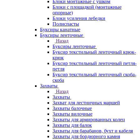
Блоки монтажные с ушком
Блоки с площадкой (монтажные
опорные)
Блоки усиления лебедки
Полиспасты
Буксиры канатные
Буксиры ленточные
Назад
Буксиры ленточные
Буксир текстильный ленточный крюк-
крюк
Буксир текстильный ленточный петля-
петля
Буксир текстильный ленточный скоба-
скоба
Захваты
Назад
Захваты
Захват для лестничных маршей
Захваты балочные
Захваты вилочные
Захваты для армированных колец
Захваты для балок
Захваты для барабанов, бухт и кабеля
Захваты для бордюрного камня