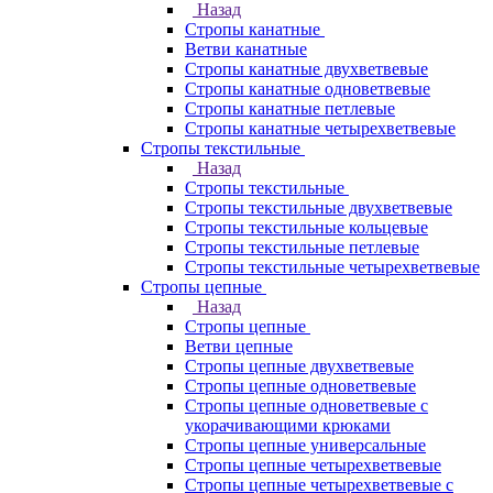
Назад
Стропы канатные
Ветви канатные
Стропы канатные двухветвевые
Стропы канатные одноветвевые
Стропы канатные петлевые
Стропы канатные четырехветвевые
Стропы текстильные
Назад
Стропы текстильные
Стропы текстильные двухветвевые
Стропы текстильные кольцевые
Стропы текстильные петлевые
Стропы текстильные четырехветвевые
Стропы цепные
Назад
Стропы цепные
Ветви цепные
Стропы цепные двухветвевые
Стропы цепные одноветвевые
Стропы цепные одноветвевые с
укорачивающими крюками
Стропы цепные универсальные
Стропы цепные четырехветвевые
Стропы цепные четырехветвевые с