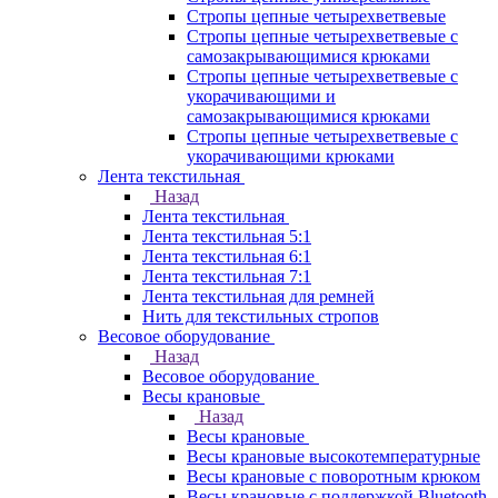
Стропы цепные четырехветвевые
Стропы цепные четырехветвевые с
самозакрывающимися крюками
Стропы цепные четырехветвевые с
укорачивающими и
самозакрывающимися крюками
Стропы цепные четырехветвевые с
укорачивающими крюками
Лента текстильная
Назад
Лента текстильная
Лента текстильная 5:1
Лента текстильная 6:1
Лента текстильная 7:1
Лента текстильная для ремней
Нить для текстильных стропов
Весовое оборудование
Назад
Весовое оборудование
Весы крановые
Назад
Весы крановые
Весы крановые высокотемпературные
Весы крановые с поворотным крюком
Весы крановые с поддержкой Bluetooth