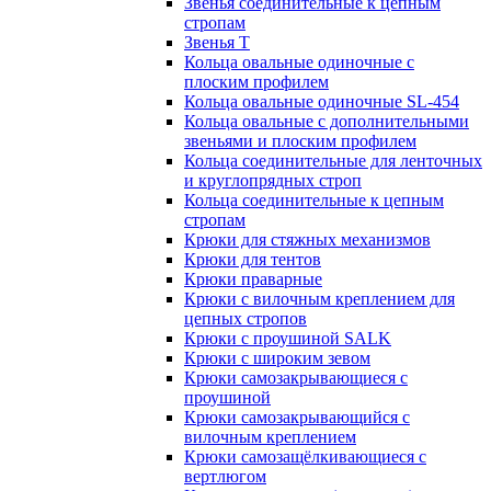
Звенья соединительные к цепным
стропам
Звенья Т
Кольца овальные одиночные c
плоским профилем
Кольца овальные одиночные SL-454
Кольца овальные с дополнительными
звеньями и плоским профилем
Кольца соединительные для ленточных
и круглопрядных строп
Кольца соединительные к цепным
стропам
Крюки для стяжных механизмов
Крюки для тентов
Крюки праварные
Крюки с вилочным креплением для
цепных стропов
Крюки с проушиной SALK
Крюки с широким зевом
Крюки самозакрывающиеся с
проушиной
Крюки самозакрывающийся с
вилочным креплением
Крюки самозащёлкивающиеся с
вертлюгом