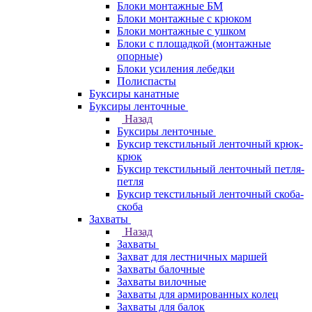
Блоки монтажные БМ
Блоки монтажные с крюком
Блоки монтажные с ушком
Блоки с площадкой (монтажные
опорные)
Блоки усиления лебедки
Полиспасты
Буксиры канатные
Буксиры ленточные
Назад
Буксиры ленточные
Буксир текстильный ленточный крюк-
крюк
Буксир текстильный ленточный петля-
петля
Буксир текстильный ленточный скоба-
скоба
Захваты
Назад
Захваты
Захват для лестничных маршей
Захваты балочные
Захваты вилочные
Захваты для армированных колец
Захваты для балок