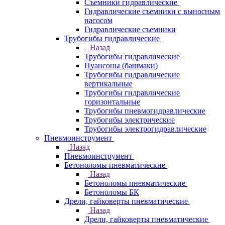
Съемники гидравлические
Гидравлические cъемники с выносным
насосом
Гидравлические съемники
Трубогибы гидравлические
Назад
Трубогибы гидравлические
Пуансоны (башмаки)
Трубогибы гидравлические
вертикальные
Трубогибы гидравлические
горизонтальные
Трубогибы пневмогидравлические
Трубогибы электрические
Трубогибы электрогидравлические
Пневмоинструмент
Назад
Пневмоинструмент
Бетоноломы пневматические
Назад
Бетоноломы пневматические
Бетоноломы БК
Дрели, гайковерты пневматические
Назад
Дрели, гайковерты пневматические