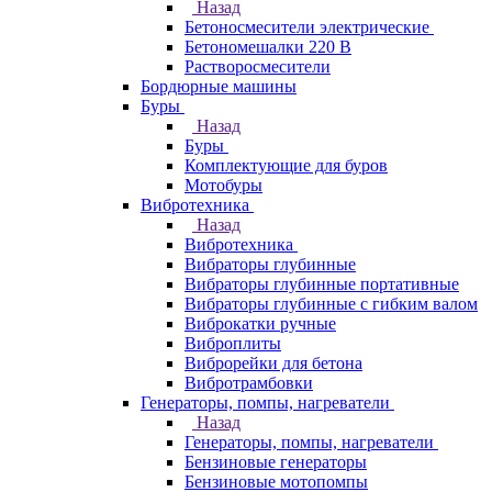
Назад
Бетоносмесители электрические
Бетономешалки 220 В
Растворосмесители
Бордюрные машины
Буры
Назад
Буры
Комплектующие для буров
Мотобуры
Вибротехника
Назад
Вибротехника
Вибраторы глубинные
Вибраторы глубинные портативные
Вибраторы глубинные с гибким валом
Виброкатки ручные
Виброплиты
Виброрейки для бетона
Вибротрамбовки
Генераторы, помпы, нагреватели
Назад
Генераторы, помпы, нагреватели
Бензиновые генераторы
Бензиновые мотопомпы