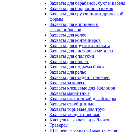
Захваты для барабанов, бухт и кабеля
Захваты для бордюрного камня
Захваты для грузов цилиндрической
формы
Захваты для кирпичей и
газопеноблоков
Захваты для колес
Захваты для контейнеров
Захваты для круглого проката
Захваты для листового металла
Захваты для опалубки
Захваты для паллет
Захваты для подъема бочек
Захваты для рельс
Захваты для сэндвич-панелей
Захваты за колесо
Захваты клещевые для баллонов
Захваты магнитные
Захваты ножничный для фанеры
Захваты струбцинные
Захваты торцевые для труб
Захваты эксцентриковые
Клещевые захваты для блоков
Траверсы
Штыревые захваты (замки Смаля)