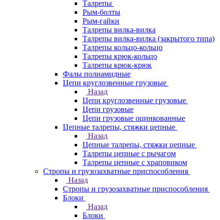
Талрепы
Рым-болты
Рым-гайки
Талрепы вилка-вилка
Талрепы вилка-вилка (закрытого типа)
Талрепы кольцо-кольцо
Талрепы крюк-кольцо
Талрепы крюк-крюк
Фалы полиамидные
Цепи круглозвенные грузовые
Назад
Цепи круглозвенные грузовые
Цепи грузовые
Цепи грузовые оцинкованные
Цепные талрепы, стяжки цепные
Назад
Цепные талрепы, стяжки цепные
Талрепы цепные с рычагом
Талрепы цепные с храповиком
Стропы и грузозахватные приспособления
Назад
Стропы и грузозахватные приспособления
Блоки
Назад
Блоки