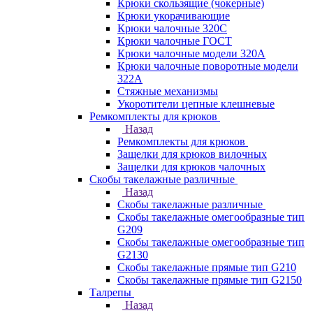
Крюки скользящие (чокерные)
Крюки укорачивающие
Крюки чалочные 320C
Крюки чалочные ГОСТ
Крюки чалочные модели 320А
Крюки чалочные поворотные модели
322А
Стяжные механизмы
Укоротители цепные клешневые
Ремкомплекты для крюков
Назад
Ремкомплекты для крюков
Защелки для крюков вилочных
Защелки для крюков чалочных
Скобы такелажные различные
Назад
Скобы такелажные различные
Скобы такелажные омегообразные тип
G209
Скобы такелажные омегообразные тип
G2130
Скобы такелажные прямые тип G210
Скобы такелажные прямые тип G2150
Талрепы
Назад