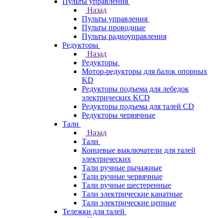
Пульты управления
Назад
Пульты управления
Пульты проводные
Пульты радиоуправления
Редукторы
Назад
Редукторы
Мотор-редукторы для балок опорных
KD
Редукторы подъема для лебедок
электрических KCD
Редукторы подъема для талей CD
Редукторы червячные
Тали
Назад
Тали
Концевые выключатели для талей
электрических
Тали ручные рычажные
Тали ручные червячные
Тали ручные шестеренные
Тали электрические канатные
Тали электрические цепные
Тележки для талей