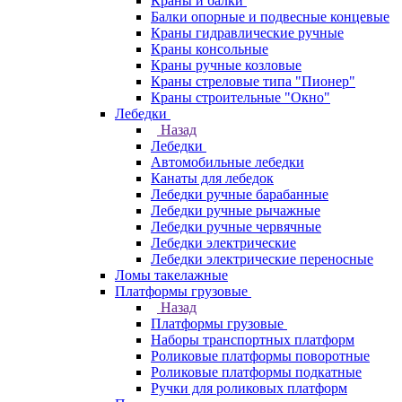
Краны и балки
Балки опорные и подвесные концевые
Краны гидравлические ручные
Краны консольные
Краны ручные козловые
Краны стреловые типа "Пионер"
Краны строительные "Окно"
Лебедки
Назад
Лебедки
Автомобильные лебедки
Канаты для лебедок
Лебедки ручные барабанные
Лебедки ручные рычажные
Лебедки ручные червячные
Лебедки электрические
Лебедки электрические переносные
Ломы такелажные
Платформы грузовые
Назад
Платформы грузовые
Наборы транспортных платформ
Роликовые платформы поворотные
Роликовые платформы подкатные
Ручки для роликовых платформ