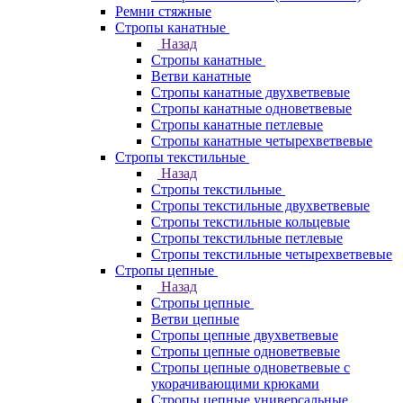
Ремни стяжные
Стропы канатные
Назад
Стропы канатные
Ветви канатные
Стропы канатные двухветвевые
Стропы канатные одноветвевые
Стропы канатные петлевые
Стропы канатные четырехветвевые
Стропы текстильные
Назад
Стропы текстильные
Стропы текстильные двухветвевые
Стропы текстильные кольцевые
Стропы текстильные петлевые
Стропы текстильные четырехветвевые
Стропы цепные
Назад
Стропы цепные
Ветви цепные
Стропы цепные двухветвевые
Стропы цепные одноветвевые
Стропы цепные одноветвевые с
укорачивающими крюками
Стропы цепные универсальные