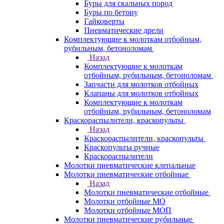
Буры для скальных пород
Буры по бетону
Гайковерты
Пневматические дрели
Комплектующие к молоткам отбойным,
рубильным, бетоноломам
Назад
Комплектующие к молоткам
отбойным, рубильным, бетоноломам
Запчасти для молотков отбойных
Клапаны для молотков отбойных
Комплектующие к молоткам
отбойным, рубильным, бетоноломам
Краскораспылители, краскопульты
Назад
Краскораспылители, краскопульты
Краскопульты ручные
Краскораспылители
Молотки пневматические клепальные
Молотки пневматические отбойные
Назад
Молотки пневматические отбойные
Молотки отбойные МО
Молотки отбойные МОП
Молотки пневматические рубильные