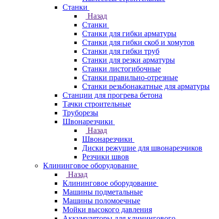
Станки
Назад
Станки
Станки для гибки арматуры
Станки для гибки скоб и хомутов
Станки для гибки труб
Станки для резки арматуры
Станки листогибочные
Станки правильно-отрезные
Станки резьбонакатные для арматуры
Станции для прогрева бетона
Тачки строительные
Труборезы
Швонарезчики
Назад
Швонарезчики
Диски режущие для швонарезчиков
Резчики швов
Клининговое оборудование
Назад
Клининговое оборудование
Машины подметальные
Машины поломоечные
Мойки высокого давления
Аккумуляторы для клинингового