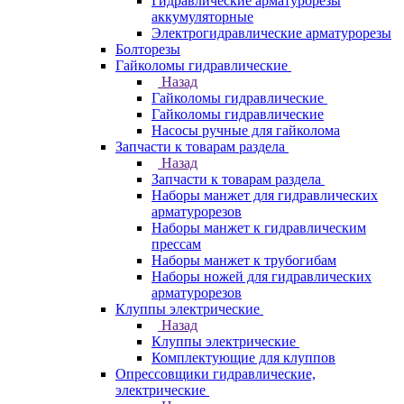
Гидравлические арматурорезы
аккумуляторные
Электрогидравлические арматурорезы
Болторезы
Гайколомы гидравлические
Назад
Гайколомы гидравлические
Гайколомы гидравлические
Насосы ручные для гайколома
Запчасти к товарам раздела
Назад
Запчасти к товарам раздела
Наборы манжет для гидравлических
арматурорезов
Наборы манжет к гидравлическим
прессам
Наборы манжет к трубогибам
Наборы ножей для гидравлических
арматурорезов
Клуппы электрические
Назад
Клуппы электрические
Комплектующие для клуппов
Опрессовщики гидравлические,
электрические