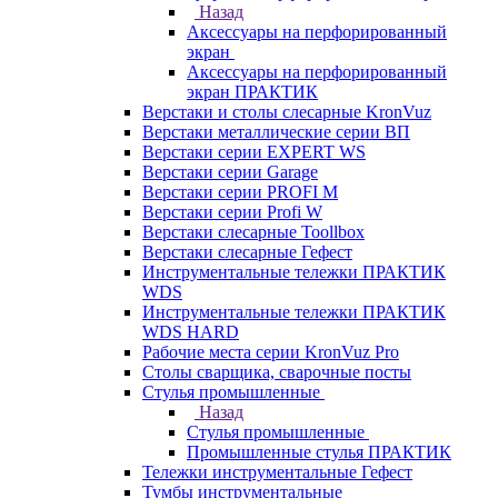
Назад
Аксессуары на перфорированный
экран
Аксессуары на перфорированный
экран ПРАКТИК
Верстаки и столы слесарные KronVuz
Верстаки металлические серии ВП
Верстаки серии EXPERT WS
Верстаки серии Garage
Верстаки серии PROFI M
Верстаки серии Profi W
Верстаки слесарные Toollbox
Верстаки слесарные Гефест
Инструментальные тележки ПРАКТИК
WDS
Инструментальные тележки ПРАКТИК
WDS HARD
Рабочие места серии KronVuz Pro
Столы сварщика, сварочные посты
Стулья промышленные
Назад
Стулья промышленные
Промышленные стулья ПРАКТИК
Тележки инструментальные Гефест
Тумбы инструментальные