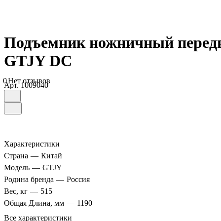
Подъемник ножничный передви
GTJY DC
0
Нет отзывов
Арт.
1009040
Характеристики
Страна
—
Китай
Модель
—
GTJY
Родина бренда
—
Россия
Вес, кг
—
515
Общая Длина, мм
—
1190
Все характеристики