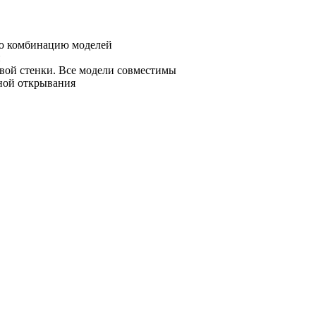
бую комбинацию моделей
й
овой стенки. Все модели совместимы
оной открывания