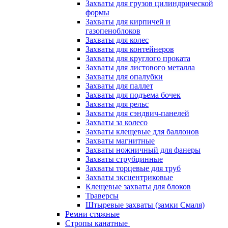
Захваты для грузов цилиндрической
формы
Захваты для кирпичей и
газопеноблоков
Захваты для колес
Захваты для контейнеров
Захваты для круглого проката
Захваты для листового металла
Захваты для опалубки
Захваты для паллет
Захваты для подъема бочек
Захваты для рельс
Захваты для сэндвич-панелей
Захваты за колесо
Захваты клещевые для баллонов
Захваты магнитные
Захваты ножничный для фанеры
Захваты струбцинные
Захваты торцевые для труб
Захваты эксцентриковые
Клещевые захваты для блоков
Траверсы
Штыревые захваты (замки Смаля)
Ремни стяжные
Стропы канатные