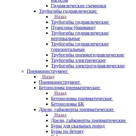
насосом
Гидравлические съемники
Трубогибы гидравлические
Назад
Трубогибы гидравлические
Пуансоны (башмаки)
Трубогибы гидравлические
вертикальные
Трубогибы гидравлические
горизонтальные
Трубогибы пневмогидравлические
Трубогибы электрические
Трубогибы электрогидравлические
Пневмоинструмент
Назад
Пневмоинструмент
Бетоноломы пневматические
Назад
Бетоноломы пневматические
Бетоноломы БК
Дрели, гайковерты пневматические
Назад
Дрели, гайковерты пневматические
Буры для скальных пород
Буры по бетону