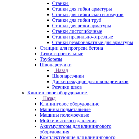
Станки
Станки для гибки арматуры
Станки для гибки скоб и хомутов
Станки для гибки труб
Станки для резки арматуры
Станки листогибочные
Станки правильно-отрезные
Станки резьбонакатные для арматуры
Станции для прогрева бетона
Тачки строительные
Труборезы
Швонарезчики
Назад
Швонарезчики
Диски режущие для швонарезчиков
Резчики швов
Клининговое оборудование
Назад
Клининговое оборудование
Машины подметальные
Машины поломоечные
Мойки высокого давления
Аккумуляторы для клинингового
оборудования
Комплектующие для клинингового