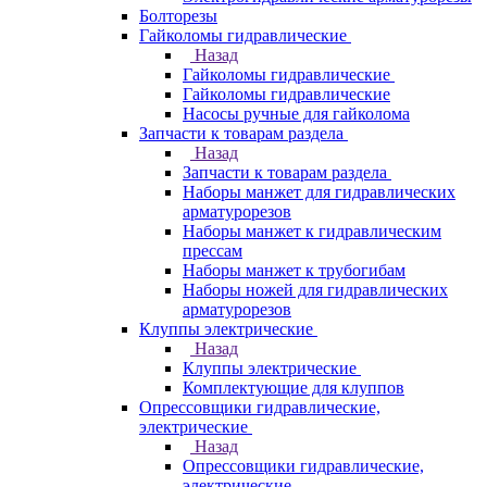
Болторезы
Гайколомы гидравлические
Назад
Гайколомы гидравлические
Гайколомы гидравлические
Насосы ручные для гайколома
Запчасти к товарам раздела
Назад
Запчасти к товарам раздела
Наборы манжет для гидравлических
арматурорезов
Наборы манжет к гидравлическим
прессам
Наборы манжет к трубогибам
Наборы ножей для гидравлических
арматурорезов
Клуппы электрические
Назад
Клуппы электрические
Комплектующие для клуппов
Опрессовщики гидравлические,
электрические
Назад
Опрессовщики гидравлические,
электрические