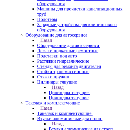
оборудования
Машины для прочистки канализационных
труб
Полотеры
Зарядные устройства для клинингового
оборудования
Оборудование для автосервиса
Назад
Оборудование для автосервиса
Лежаки подкатные ремонтные
Подставки под авто
Растяжки гидравлические
Стенды для ремонта двигателей
Стойки трансмиссионные
Стяжки пружин
Цилиндры тянущие
Назад
Цилиндры тянущие
Цилиндры тянущие
Такелаж и комплектующие
Назад
Такелаж и комплектующие
Втулки алюминиевые для строп
Назад
Втулки алюминиевые для строп