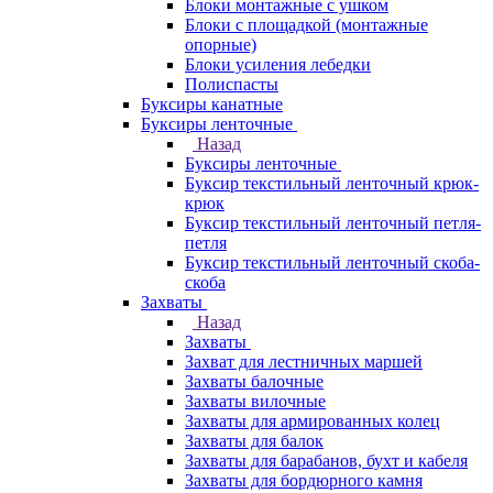
Блоки монтажные с ушком
Блоки с площадкой (монтажные
опорные)
Блоки усиления лебедки
Полиспасты
Буксиры канатные
Буксиры ленточные
Назад
Буксиры ленточные
Буксир текстильный ленточный крюк-
крюк
Буксир текстильный ленточный петля-
петля
Буксир текстильный ленточный скоба-
скоба
Захваты
Назад
Захваты
Захват для лестничных маршей
Захваты балочные
Захваты вилочные
Захваты для армированных колец
Захваты для балок
Захваты для барабанов, бухт и кабеля
Захваты для бордюрного камня