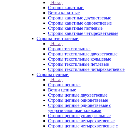
Назад
Стропы канатные
Ветви канатные
Стропы канатные двухветвевые
Стропы канатные одноветвевые
Стропы канатные петлевые
Стропы канатные четырехветвевые
Стропы текстильные
Назад
Стропы текстильные
Стропы текстильные двухветвевые
Стропы текстильные кольцевые
Стропы текстильные петлевые
Стропы текстильные четырехветвевые
Стропы цепные
Назад
Стропы цепные
Ветви цепные
Стропы цепные двухветвевые
Стропы цепные одноветвевые
Стропы цепные одноветвевые с
укорачивающими крюками
Стропы цепные универсальные
Стропы цепные четырехветвевые
Стропы цепные четырехветвевые с