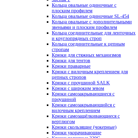
Кольца овальные одиночные c
плоским профилем
Кольца овальные одиночные SL-454
Кольца овальные с дополнительными
звеньями и плоским профилем
Кольца соединительные для ленточных
и круглопрядных строп
Кольца соединительные к цепным
стропам
Крюки для стяжных механизмов
Крюки для тентов
Крюки праварные
Крюки с вилочным креплением для
цепных стропов
Крюки с проушиной SALK
Крюки с широким зевом
Крюки самозакрывающиеся с
проушиной
Крюки самозакрывающийся с
вилочным креплением
Крюки самозащёлкивающиеся с
вертлюгом
Крюки скользящие (чокерные)
Крюки укорачивающие