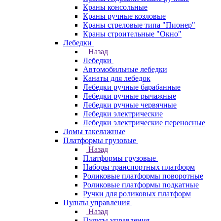
Краны консольные
Краны ручные козловые
Краны стреловые типа "Пионер"
Краны строительные "Окно"
Лебедки
Назад
Лебедки
Автомобильные лебедки
Канаты для лебедок
Лебедки ручные барабанные
Лебедки ручные рычажные
Лебедки ручные червячные
Лебедки электрические
Лебедки электрические переносные
Ломы такелажные
Платформы грузовые
Назад
Платформы грузовые
Наборы транспортных платформ
Роликовые платформы поворотные
Роликовые платформы подкатные
Ручки для роликовых платформ
Пульты управления
Назад
Пульты управления