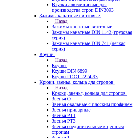
Втулки алюминиевые для
производства строп DIN3093
Зажимы канатные винтовые
Назад
Зажимы канатные винтовые
Зажимы канатные DIN 1142 (грузовая
серия)
Зажимы канатные DIN 741 (легкая
серия)
Коуши
Назад
Коуши
Коуши DIN 6899
Коуши ГОСТ 2224-93
Крюки, звенья, кольца для стропов
Назад
Крюки, звенья, кольца для стропов
Звенья О
Звенья овальные с плоским профилем
Звенья приварные
Звенья РТ1
Звенья РТ3
Звенья соединительные к цепным
стропам
Звенья Т