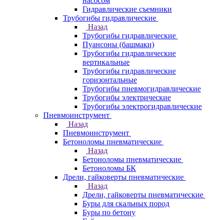
насосом
Гидравлические съемники
Трубогибы гидравлические
Назад
Трубогибы гидравлические
Пуансоны (башмаки)
Трубогибы гидравлические
вертикальные
Трубогибы гидравлические
горизонтальные
Трубогибы пневмогидравлические
Трубогибы электрические
Трубогибы электрогидравлические
Пневмоинструмент
Назад
Пневмоинструмент
Бетоноломы пневматические
Назад
Бетоноломы пневматические
Бетоноломы БК
Дрели, гайковерты пневматические
Назад
Дрели, гайковерты пневматические
Буры для скальных пород
Буры по бетону