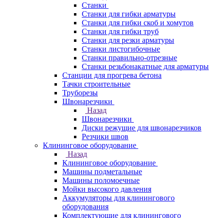
Станки
Станки для гибки арматуры
Станки для гибки скоб и хомутов
Станки для гибки труб
Станки для резки арматуры
Станки листогибочные
Станки правильно-отрезные
Станки резьбонакатные для арматуры
Станции для прогрева бетона
Тачки строительные
Труборезы
Швонарезчики
Назад
Швонарезчики
Диски режущие для швонарезчиков
Резчики швов
Клининговое оборудование
Назад
Клининговое оборудование
Машины подметальные
Машины поломоечные
Мойки высокого давления
Аккумуляторы для клинингового
оборудования
Комплектующие для клинингового