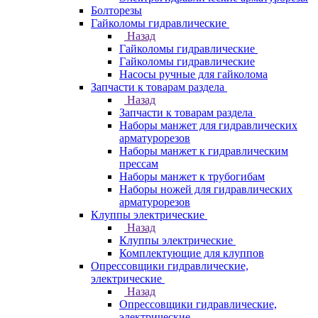
Болторезы
Гайколомы гидравлические
Назад
Гайколомы гидравлические
Гайколомы гидравлические
Насосы ручные для гайколома
Запчасти к товарам раздела
Назад
Запчасти к товарам раздела
Наборы манжет для гидравлических
арматурорезов
Наборы манжет к гидравлическим
прессам
Наборы манжет к трубогибам
Наборы ножей для гидравлических
арматурорезов
Клуппы электрические
Назад
Клуппы электрические
Комплектующие для клуппов
Опрессовщики гидравлические,
электрические
Назад
Опрессовщики гидравлические,
электрические