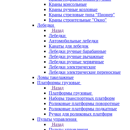
Краны консольные
Краны ручные козловые
Краны стреловые типа "Пионер"
Краны строительные "Окно"
Лебедки
Назад
Лебедки
Автомобильные лебедки
Канаты для лебедок
Лебедки ручные барабанные
Лебедки ручные рычажные
Лебедки ручные червячные
Лебедки электрические
Лебедки электрические переносные
Ломы такелажные
Платформы грузовые
Назад
Платформы грузовые
Наборы транспортных платформ
Роликовые платформы поворотные
Роликовые платформы подкатные
Ручки для роликовых платформ
Пульты управления
Назад
Пульты управления