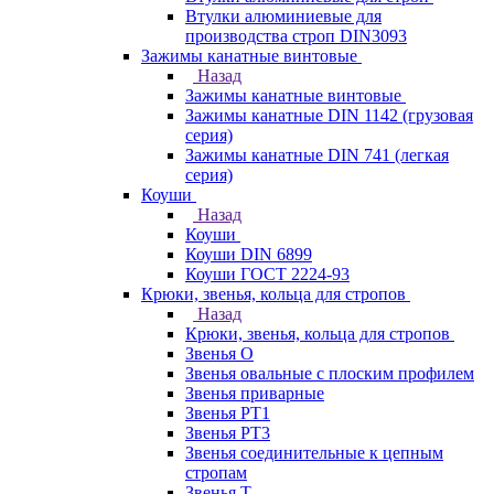
Втулки алюминиевые для
производства строп DIN3093
Зажимы канатные винтовые
Назад
Зажимы канатные винтовые
Зажимы канатные DIN 1142 (грузовая
серия)
Зажимы канатные DIN 741 (легкая
серия)
Коуши
Назад
Коуши
Коуши DIN 6899
Коуши ГОСТ 2224-93
Крюки, звенья, кольца для стропов
Назад
Крюки, звенья, кольца для стропов
Звенья О
Звенья овальные с плоским профилем
Звенья приварные
Звенья РТ1
Звенья РТ3
Звенья соединительные к цепным
стропам
Звенья Т