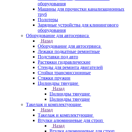
оборудования
Машины для прочистки канализационных
труб
Полотеры
Зарядные устройства для клинингового
оборудования
Оборудование для автосервиса
Назад
Оборудование для автосервиса
Лежаки подкатные ремонтные
Подставки под авто
Растяжки гидравлические
Стенды для ремонта двигателей
Стойки трансмиссионные
Стяжки пружин
Цилиндры тянущие
Назад
Цилиндры тянущие
Цилиндры тянущие
Такелаж и комплектующие
Назад
Такелаж и комплектующие
Втулки алюминиевые для строп
Назад
Втулки алюминиевые для строп