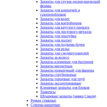
Захваты для грузов цилиндрической
формы
Захваты для кирпичей и
газопеноблоков
Захваты для колес
Захваты для контейнеров
Захваты для круглого проката
Захваты для листового металла
Захваты для опалубки
Захваты для паллет
Захваты для подъема бочек
Захваты для рельс
Захваты для сэндвич-панелей
Захваты за колесо
Захваты клещевые для баллонов
Захваты магнитные
Захваты ножничный для фанеры
Захваты струбцинные
Захваты торцевые для труб
Захваты эксцентриковые
Клещевые захваты для блоков
Траверсы
Штыревые захваты (замки Смаля)
Ремни стяжные
Стропы канатные