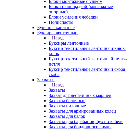
Блоки монтажные с ушком
Блоки с площадкой (монтажные
опорные)
Блоки усиления лебедки
Полиспасты
Буксиры канатные
Буксиры ленточные
Назад
Буксиры ленточные
Буксир текстильный ленточный крюк-
крюк
Буксир текстильный ленточный петля-
петля
Буксир текстильный ленточный скоба-
скоба
Захваты
Назад
Захваты
Захват для лестничных маршей
Захваты балочные
Захваты вилочные
Захваты для армированных колец
Захваты для балок
Захваты для барабанов, бухт и кабеля
Захваты для бордюрного камня