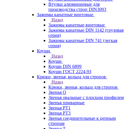
Втулки алюминиевые для
производства строп DIN3093
Зажимы канатные винтовые
Назад
Зажимы канатные винтовые
Зажимы канатные DIN 1142 (грузовая
серия)
Зажимы канатные DIN 741 (легкая
серия)
Коуши
Назад
Коуши
Коуши DIN 6899
Коуши ГОСТ 2224-93
Крюки, звенья, кольца для стропов
Назад
Крюки, звенья, кольца для стропов
Звенья О
Звенья овальные с плоским профилем
Звенья приварные
Звенья РТ1
Звенья РТ3
Звенья соединительные к цепным
стропам
Звенья Т