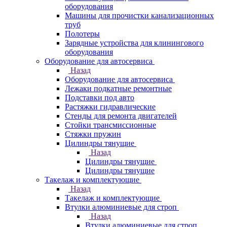
оборудования
Машины для прочистки канализационных
труб
Полотеры
Зарядные устройства для клинингового
оборудования
Оборудование для автосервиса
Назад
Оборудование для автосервиса
Лежаки подкатные ремонтные
Подставки под авто
Растяжки гидравлические
Стенды для ремонта двигателей
Стойки трансмиссионные
Стяжки пружин
Цилиндры тянущие
Назад
Цилиндры тянущие
Цилиндры тянущие
Такелаж и комплектующие
Назад
Такелаж и комплектующие
Втулки алюминиевые для строп
Назад
Втулки алюминиевые для строп