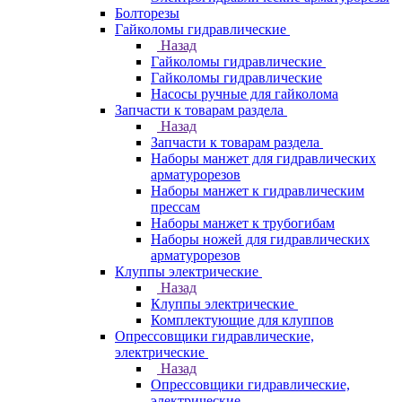
Болторезы
Гайколомы гидравлические
Назад
Гайколомы гидравлические
Гайколомы гидравлические
Насосы ручные для гайколома
Запчасти к товарам раздела
Назад
Запчасти к товарам раздела
Наборы манжет для гидравлических
арматурорезов
Наборы манжет к гидравлическим
прессам
Наборы манжет к трубогибам
Наборы ножей для гидравлических
арматурорезов
Клуппы электрические
Назад
Клуппы электрические
Комплектующие для клуппов
Опрессовщики гидравлические,
электрические
Назад
Опрессовщики гидравлические,
электрические