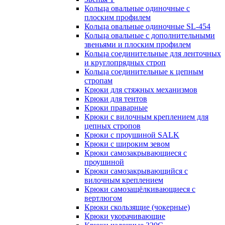
Кольца овальные одиночные c
плоским профилем
Кольца овальные одиночные SL-454
Кольца овальные с дополнительными
звеньями и плоским профилем
Кольца соединительные для ленточных
и круглопрядных строп
Кольца соединительные к цепным
стропам
Крюки для стяжных механизмов
Крюки для тентов
Крюки праварные
Крюки с вилочным креплением для
цепных стропов
Крюки с проушиной SALK
Крюки с широким зевом
Крюки самозакрывающиеся с
проушиной
Крюки самозакрывающийся с
вилочным креплением
Крюки самозащёлкивающиеся с
вертлюгом
Крюки скользящие (чокерные)
Крюки укорачивающие