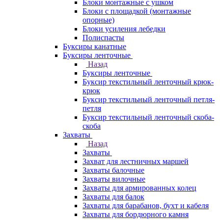
Блоки монтажные с ушком
Блоки с площадкой (монтажные
опорные)
Блоки усиления лебедки
Полиспасты
Буксиры канатные
Буксиры ленточные
Назад
Буксиры ленточные
Буксир текстильный ленточный крюк-
крюк
Буксир текстильный ленточный петля-
петля
Буксир текстильный ленточный скоба-
скоба
Захваты
Назад
Захваты
Захват для лестничных маршей
Захваты балочные
Захваты вилочные
Захваты для армированных колец
Захваты для балок
Захваты для барабанов, бухт и кабеля
Захваты для бордюрного камня