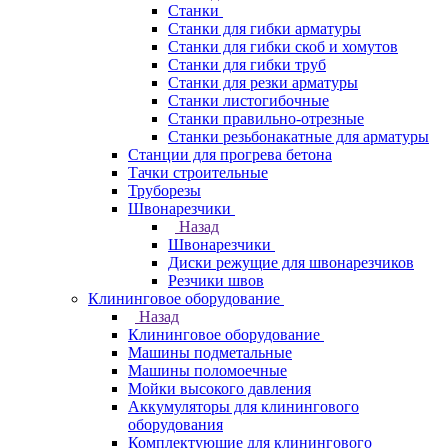
Станки
Станки для гибки арматуры
Станки для гибки скоб и хомутов
Станки для гибки труб
Станки для резки арматуры
Станки листогибочные
Станки правильно-отрезные
Станки резьбонакатные для арматуры
Станции для прогрева бетона
Тачки строительные
Труборезы
Швонарезчики
Назад
Швонарезчики
Диски режущие для швонарезчиков
Резчики швов
Клининговое оборудование
Назад
Клининговое оборудование
Машины подметальные
Машины поломоечные
Мойки высокого давления
Аккумуляторы для клинингового
оборудования
Комплектующие для клинингового