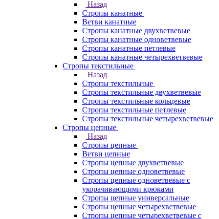
Назад
Стропы канатные
Ветви канатные
Стропы канатные двухветвевые
Стропы канатные одноветвевые
Стропы канатные петлевые
Стропы канатные четырехветвевые
Стропы текстильные
Назад
Стропы текстильные
Стропы текстильные двухветвевые
Стропы текстильные кольцевые
Стропы текстильные петлевые
Стропы текстильные четырехветвевые
Стропы цепные
Назад
Стропы цепные
Ветви цепные
Стропы цепные двухветвевые
Стропы цепные одноветвевые
Стропы цепные одноветвевые с
укорачивающими крюками
Стропы цепные универсальные
Стропы цепные четырехветвевые
Стропы цепные четырехветвевые с