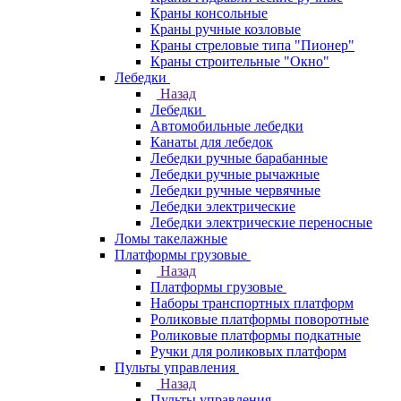
Краны консольные
Краны ручные козловые
Краны стреловые типа "Пионер"
Краны строительные "Окно"
Лебедки
Назад
Лебедки
Автомобильные лебедки
Канаты для лебедок
Лебедки ручные барабанные
Лебедки ручные рычажные
Лебедки ручные червячные
Лебедки электрические
Лебедки электрические переносные
Ломы такелажные
Платформы грузовые
Назад
Платформы грузовые
Наборы транспортных платформ
Роликовые платформы поворотные
Роликовые платформы подкатные
Ручки для роликовых платформ
Пульты управления
Назад
Пульты управления