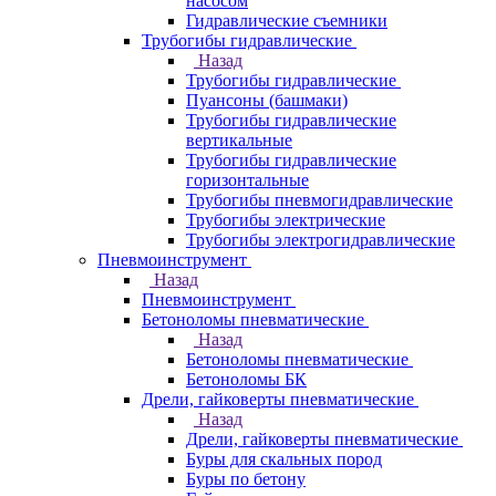
насосом
Гидравлические съемники
Трубогибы гидравлические
Назад
Трубогибы гидравлические
Пуансоны (башмаки)
Трубогибы гидравлические
вертикальные
Трубогибы гидравлические
горизонтальные
Трубогибы пневмогидравлические
Трубогибы электрические
Трубогибы электрогидравлические
Пневмоинструмент
Назад
Пневмоинструмент
Бетоноломы пневматические
Назад
Бетоноломы пневматические
Бетоноломы БК
Дрели, гайковерты пневматические
Назад
Дрели, гайковерты пневматические
Буры для скальных пород
Буры по бетону