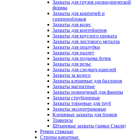
Захваты для грузов цилиндрической
формы
Захваты для кирпичей и
газопеноблоков
Захваты для колес
Захваты для контейнеров
Захваты для круглого проката
Захваты для листового металла
Захваты для опалубки
Захваты для паллет
Захваты для подъема бочек
Захваты для рельс
Захваты для сэндвич-панелей
Захваты за колесо
Захваты клещевые для баллонов
Захваты магнитные
Захваты ножничный для фанеры
Захваты струбцинные
Захваты торцевые для труб
Захваты эксцентриковые
Клещевые захваты для блоков
Траверсы
Штыревые захваты (замки Смаля)
Ремни стяжные
Стропы канатные