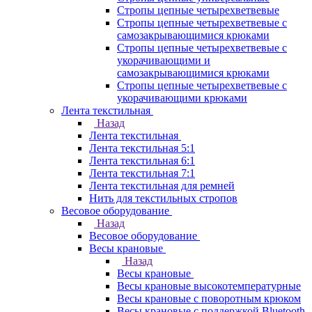
Стропы цепные четырехветвевые
Стропы цепные четырехветвевые с
самозакрывающимися крюками
Стропы цепные четырехветвевые с
укорачивающими и
самозакрывающимися крюками
Стропы цепные четырехветвевые с
укорачивающими крюками
Лента текстильная
Назад
Лента текстильная
Лента текстильная 5:1
Лента текстильная 6:1
Лента текстильная 7:1
Лента текстильная для ремней
Нить для текстильных стропов
Весовое оборудование
Назад
Весовое оборудование
Весы крановые
Назад
Весы крановые
Весы крановые высокотемпературные
Весы крановые с поворотным крюком
Весы крановые с поддержкой Bluetooth