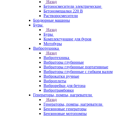
Назад
Бетоносмесители электрические
Бетономешалки 220 В
Растворосмесители
Бордюрные машины
Буры
Назад
Буры
Комплектующие для буров
Мотобуры
Вибротехника
Назад
Вибротехника
Вибраторы глубинные
Вибраторы глубинные портативные
Вибраторы глубинные с гибким валом
Виброкатки ручные
Виброплиты
Виброрейки для бетона
Вибротрамбовки
Генераторы, помпы, нагреватели
Назад
Генераторы, помпы, нагреватели
Бензиновые генераторы
Бензиновые мотопомпы