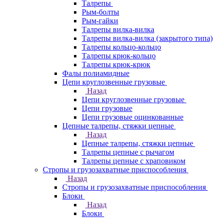
Талрепы
Рым-болты
Рым-гайки
Талрепы вилка-вилка
Талрепы вилка-вилка (закрытого типа)
Талрепы кольцо-кольцо
Талрепы крюк-кольцо
Талрепы крюк-крюк
Фалы полиамидные
Цепи круглозвенные грузовые
Назад
Цепи круглозвенные грузовые
Цепи грузовые
Цепи грузовые оцинкованные
Цепные талрепы, стяжки цепные
Назад
Цепные талрепы, стяжки цепные
Талрепы цепные с рычагом
Талрепы цепные с храповиком
Стропы и грузозахватные приспособления
Назад
Стропы и грузозахватные приспособления
Блоки
Назад
Блоки