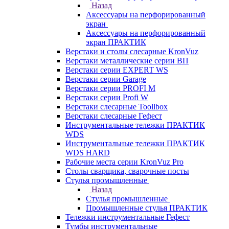
Назад
Аксессуары на перфорированный
экран
Аксессуары на перфорированный
экран ПРАКТИК
Верстаки и столы слесарные KronVuz
Верстаки металлические серии ВП
Верстаки серии EXPERT WS
Верстаки серии Garage
Верстаки серии PROFI M
Верстаки серии Profi W
Верстаки слесарные Toollbox
Верстаки слесарные Гефест
Инструментальные тележки ПРАКТИК
WDS
Инструментальные тележки ПРАКТИК
WDS HARD
Рабочие места серии KronVuz Pro
Столы сварщика, сварочные посты
Стулья промышленные
Назад
Стулья промышленные
Промышленные стулья ПРАКТИК
Тележки инструментальные Гефест
Тумбы инструментальные