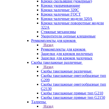
Крюки скользящие (чокерные)
Крюки укорачивающие
Крюки чалочные 320C
Крюки чалочные ГОСТ
Крюки чалочные модели 320А
Крюки чалочные поворотные модели
322А
Стяжные механизмы
Укоротители цепные клешневые
Ремкомплекты для крюков
Назад
Ремкомплекты для крюков
Защелки для крюков вилочных
Защелки для крюков чалочных
Скобы такелажные различные
Назад
Скобы такелажные различные
Скобы такелажные омегообразные тип
G209
Скобы такелажные омегообразные тип
G2130
Скобы такелажные прямые тип G210
Скобы такелажные прямые тип G2150
Талрепы
Назад