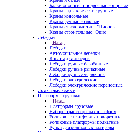
Краны и балки
Балки опорные и подвесные концевые
Краны гидравлические ручные
Краны консольные
Краны ручные козловые
Краны стреловые типа "Пионер"
Краны строительные "Окно"
Лебедки
Назад
Лебедки
Автомобильные лебедки
Канаты для лебедок
Лебедки ручные барабанные
Лебедки ручные рычажные
Лебедки ручные червячные
Лебедки электрические
Лебедки электрические переносные
Ломы такелажные
Платформы грузовые
Назад
Платформы грузовые
Наборы транспортных платформ
Роликовые платформы поворотные
Роликовые платформы подкатные
Ручки для роликовых платформ