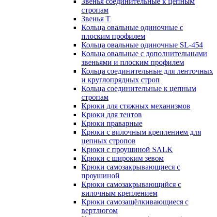
Звенья соединительные к цепным
стропам
Звенья Т
Кольца овальные одиночные c
плоским профилем
Кольца овальные одиночные SL-454
Кольца овальные с дополнительными
звеньями и плоским профилем
Кольца соединительные для ленточных
и круглопрядных строп
Кольца соединительные к цепным
стропам
Крюки для стяжных механизмов
Крюки для тентов
Крюки праварные
Крюки с вилочным креплением для
цепных стропов
Крюки с проушиной SALK
Крюки с широким зевом
Крюки самозакрывающиеся с
проушиной
Крюки самозакрывающийся с
вилочным креплением
Крюки самозащёлкивающиеся с
вертлюгом