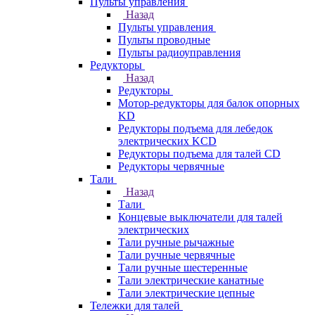
Пульты управления
Назад
Пульты управления
Пульты проводные
Пульты радиоуправления
Редукторы
Назад
Редукторы
Мотор-редукторы для балок опорных
KD
Редукторы подъема для лебедок
электрических KCD
Редукторы подъема для талей CD
Редукторы червячные
Тали
Назад
Тали
Концевые выключатели для талей
электрических
Тали ручные рычажные
Тали ручные червячные
Тали ручные шестеренные
Тали электрические канатные
Тали электрические цепные
Тележки для талей