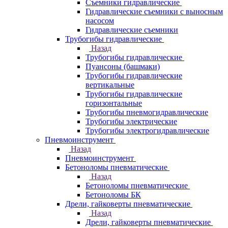
Съемники гидравлические
Гидравлические cъемники с выносным
насосом
Гидравлические съемники
Трубогибы гидравлические
Назад
Трубогибы гидравлические
Пуансоны (башмаки)
Трубогибы гидравлические
вертикальные
Трубогибы гидравлические
горизонтальные
Трубогибы пневмогидравлические
Трубогибы электрические
Трубогибы электрогидравлические
Пневмоинструмент
Назад
Пневмоинструмент
Бетоноломы пневматические
Назад
Бетоноломы пневматические
Бетоноломы БК
Дрели, гайковерты пневматические
Назад
Дрели, гайковерты пневматические