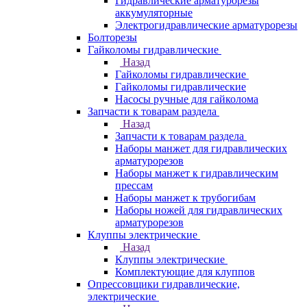
Гидравлические арматурорезы
аккумуляторные
Электрогидравлические арматурорезы
Болторезы
Гайколомы гидравлические
Назад
Гайколомы гидравлические
Гайколомы гидравлические
Насосы ручные для гайколома
Запчасти к товарам раздела
Назад
Запчасти к товарам раздела
Наборы манжет для гидравлических
арматурорезов
Наборы манжет к гидравлическим
прессам
Наборы манжет к трубогибам
Наборы ножей для гидравлических
арматурорезов
Клуппы электрические
Назад
Клуппы электрические
Комплектующие для клуппов
Опрессовщики гидравлические,
электрические