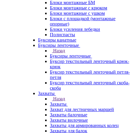
Блоки монтажные БМ
Блоки монтажные с крюком
Блоки монтажные с ушком
Блоки с площадкой (монтажные
опорные)
Блоки усиления лебедки
Полиспасты
Буксиры канатные
Буксиры ленточные
Назад
Буксиры ленточные
Буксир текстильный ленточный крюк-
крюк
Буксир текстильный ленточный петля-
петля
Буксир текстильный ленточный скоба-
скоба
Захваты
Назад
Захваты
Захват для лестничных маршей
Захваты балочные
Захваты вилочные
Захваты для армированных колец
Захваты для балок