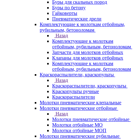
Буры для скальных пород
Буры по бетону
Гайковерты
Пневматические дрели
Комплектующие к молоткам отбойным,
рубильным, бетоноломам
Назад
Комплектующие к молоткам
отбойным, рубильным, бетоноломам
Запчасти для молотков отбойных
Клапаны для молотков отбойных
Комплектующие к молоткам
отбойным, рубильным, бетоноломам
Краскораспылители, краскопульты
Назад
Краскораспылители, краскопульты
Краскопульты ручные
Краскораспылители
Молотки пневматические клепальные
Молотки пневматические отбойные
Назад
Молотки пневматические отбойные
Молотки отбойные МО
Молотки отбойные МОП
Молотки пневматические рубильные