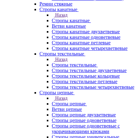
Ремни стяжные
Стропы канатные
Назад
Стропы канатные
Ветви канатные
Стропы канатные двухветвевые
Стропы канатные одноветвевые
Стропы канатные петлевые
Стропы канатные четырехветвевые
Стропы текстильные
Назад
Стропы текстильные
Стропы текстильные двухветвевые
Стропы текстильные кольцевые
Стропы текстильные петлевые
Стропы текстильные четырехветвевые
Стропы цепные
Назад
Стропы цепные
Ветви цепные
Стропы цепные двухветвевые
Стропы цепные одноветвевые
Стропы цепные одноветвевые с
укорачивающими крюками
Стропы цепные универсальные