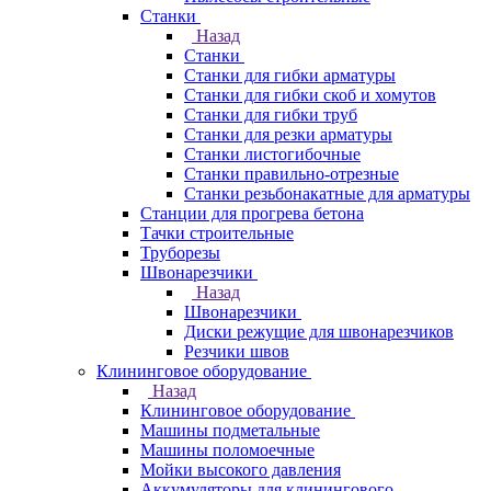
Станки
Назад
Станки
Станки для гибки арматуры
Станки для гибки скоб и хомутов
Станки для гибки труб
Станки для резки арматуры
Станки листогибочные
Станки правильно-отрезные
Станки резьбонакатные для арматуры
Станции для прогрева бетона
Тачки строительные
Труборезы
Швонарезчики
Назад
Швонарезчики
Диски режущие для швонарезчиков
Резчики швов
Клининговое оборудование
Назад
Клининговое оборудование
Машины подметальные
Машины поломоечные
Мойки высокого давления
Аккумуляторы для клинингового