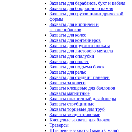
Захваты для барабанов, бухт и кабеля
Захваты для бордюрного камня
Захваты для грузов цилиндрической
формы
Захваты для кирпичей и
газопеноблоков
Захваты для колес
Захваты для контейнеров
Захваты для круглого проката
Захваты для листового металла
Захваты для опалубки
Захваты для паллет
Захваты для подъема бочек
Захваты для рельс
Захваты для сэндвич-панелей
Захваты за колесо
Захваты клещевые для баллонов
Захваты магнитные
Захваты ножничный для фанеры
Захваты струбцинные
Захваты торцевые для труб
Захваты эксцентриковые
Клещевые захваты для блоков
Траверсы
Штыревые захваты (замки Смаля)