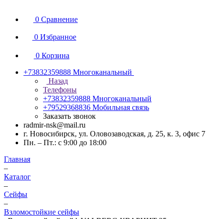
0
Сравнение
0
Избранное
0
Корзина
+73832359888
Многоканальный
Назад
Телефоны
+73832359888
Многоканальный
+79529368836
Мобильная связь
Заказать звонок
radmir-nsk@mail.ru
г. Новосибирск, ул. Оловозаводская, д. 25, к. 3, офис 7
Пн. – Пт.: с 9:00 до 18:00
Главная
–
Каталог
–
Сейфы
–
Взломостойкие сейфы