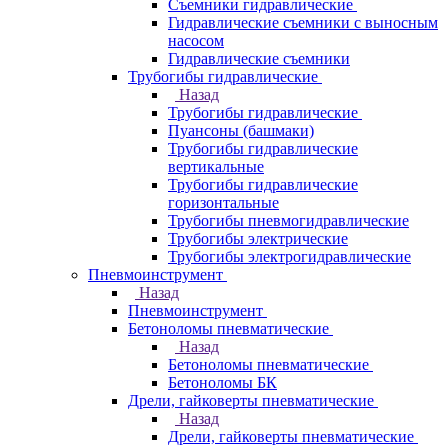
Съемники гидравлические
Гидравлические cъемники с выносным
насосом
Гидравлические съемники
Трубогибы гидравлические
Назад
Трубогибы гидравлические
Пуансоны (башмаки)
Трубогибы гидравлические
вертикальные
Трубогибы гидравлические
горизонтальные
Трубогибы пневмогидравлические
Трубогибы электрические
Трубогибы электрогидравлические
Пневмоинструмент
Назад
Пневмоинструмент
Бетоноломы пневматические
Назад
Бетоноломы пневматические
Бетоноломы БК
Дрели, гайковерты пневматические
Назад
Дрели, гайковерты пневматические