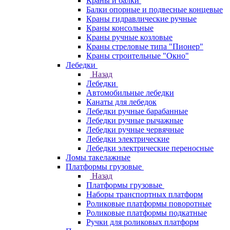
Краны и балки
Балки опорные и подвесные концевые
Краны гидравлические ручные
Краны консольные
Краны ручные козловые
Краны стреловые типа "Пионер"
Краны строительные "Окно"
Лебедки
Назад
Лебедки
Автомобильные лебедки
Канаты для лебедок
Лебедки ручные барабанные
Лебедки ручные рычажные
Лебедки ручные червячные
Лебедки электрические
Лебедки электрические переносные
Ломы такелажные
Платформы грузовые
Назад
Платформы грузовые
Наборы транспортных платформ
Роликовые платформы поворотные
Роликовые платформы подкатные
Ручки для роликовых платформ