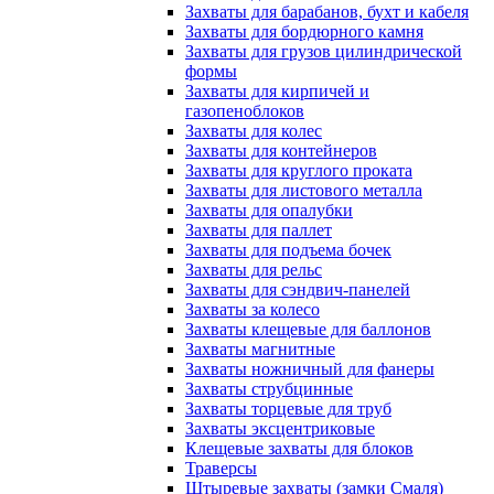
Захваты для барабанов, бухт и кабеля
Захваты для бордюрного камня
Захваты для грузов цилиндрической
формы
Захваты для кирпичей и
газопеноблоков
Захваты для колес
Захваты для контейнеров
Захваты для круглого проката
Захваты для листового металла
Захваты для опалубки
Захваты для паллет
Захваты для подъема бочек
Захваты для рельс
Захваты для сэндвич-панелей
Захваты за колесо
Захваты клещевые для баллонов
Захваты магнитные
Захваты ножничный для фанеры
Захваты струбцинные
Захваты торцевые для труб
Захваты эксцентриковые
Клещевые захваты для блоков
Траверсы
Штыревые захваты (замки Смаля)