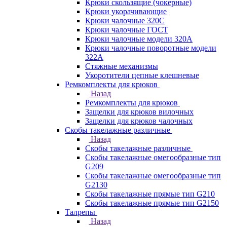
Крюки скользящие (чокерные)
Крюки укорачивающие
Крюки чалочные 320C
Крюки чалочные ГОСТ
Крюки чалочные модели 320А
Крюки чалочные поворотные модели
322А
Стяжные механизмы
Укоротители цепные клешневые
Ремкомплекты для крюков
Назад
Ремкомплекты для крюков
Защелки для крюков вилочных
Защелки для крюков чалочных
Скобы такелажные различные
Назад
Скобы такелажные различные
Скобы такелажные омегообразные тип
G209
Скобы такелажные омегообразные тип
G2130
Скобы такелажные прямые тип G210
Скобы такелажные прямые тип G2150
Талрепы
Назад