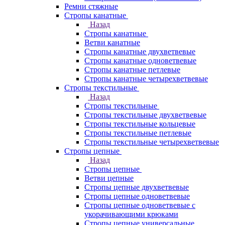
Ремни стяжные
Стропы канатные
Назад
Стропы канатные
Ветви канатные
Стропы канатные двухветвевые
Стропы канатные одноветвевые
Стропы канатные петлевые
Стропы канатные четырехветвевые
Стропы текстильные
Назад
Стропы текстильные
Стропы текстильные двухветвевые
Стропы текстильные кольцевые
Стропы текстильные петлевые
Стропы текстильные четырехветвевые
Стропы цепные
Назад
Стропы цепные
Ветви цепные
Стропы цепные двухветвевые
Стропы цепные одноветвевые
Стропы цепные одноветвевые с
укорачивающими крюками
Стропы цепные универсальные