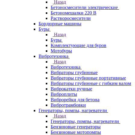
Назад
Бетоносмесители электрические
Бетономешалки 220 В
Растворосмесители
Бордюрные машины
Буры
Назад
Буры
Комплектующие для буров
Мотобуры
Вибротехника
Назад
Вибротехника
Вибраторы глубинные
Вибраторы глубинные портативные
Вибраторы глубинные с гибким валом
Виброкатки ручные
Виброплиты
Виброрейки для бетона
Вибротрамбовки
Генераторы, помпы, нагреватели
Назад
Генераторы, помпы, нагреватели
Бензиновые генераторы
Бензиновые мотопомпы