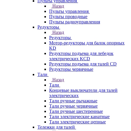
Пульты управления
Назад
Пульты управления
Пульты проводные
Пульты радиоуправления
Редукторы
Назад
Редукторы
Мотор-редукторы для балок опорных
KD
Редукторы подъема для лебедок
электрических KCD
Редукторы подъема для талей CD
Редукторы червячные
Тали
Назад
Тали
Концевые выключатели для талей
электрических
Тали ручные рычажные
Тали ручные червячные
Тали ручные шестеренные
Тали электрические канатные
Тали электрические цепные
Тележки для талей