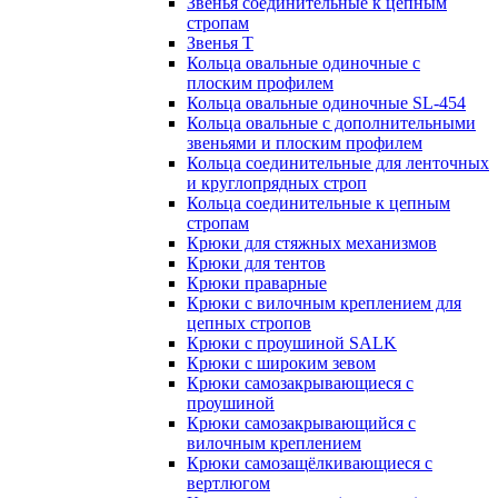
Звенья соединительные к цепным
стропам
Звенья Т
Кольца овальные одиночные c
плоским профилем
Кольца овальные одиночные SL-454
Кольца овальные с дополнительными
звеньями и плоским профилем
Кольца соединительные для ленточных
и круглопрядных строп
Кольца соединительные к цепным
стропам
Крюки для стяжных механизмов
Крюки для тентов
Крюки праварные
Крюки с вилочным креплением для
цепных стропов
Крюки с проушиной SALK
Крюки с широким зевом
Крюки самозакрывающиеся с
проушиной
Крюки самозакрывающийся с
вилочным креплением
Крюки самозащёлкивающиеся с
вертлюгом