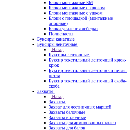
Блоки монтажные БМ
Блоки монтажные с крюком
Блоки монтажные с ушком
Блоки с площадкой (монтажные
опорные)
Блоки усиления лебедки
Полиспасты
Буксиры канатные
Буксиры ленточные
Назад
Буксиры ленточные
Буксир текстильный ленточный крюк-
крюк
Буксир текстильный ленточный петля-
петля
Буксир текстильный ленточный скоба-
скоба
Захваты
Назад
Захваты
Захват для лестничных маршей
Захваты балочные
Захваты вилочные
Захваты для армированных колец
Захваты для балок