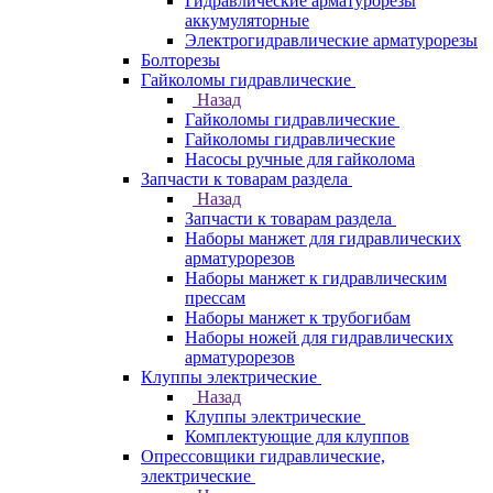
Гидравлические арматурорезы
аккумуляторные
Электрогидравлические арматурорезы
Болторезы
Гайколомы гидравлические
Назад
Гайколомы гидравлические
Гайколомы гидравлические
Насосы ручные для гайколома
Запчасти к товарам раздела
Назад
Запчасти к товарам раздела
Наборы манжет для гидравлических
арматурорезов
Наборы манжет к гидравлическим
прессам
Наборы манжет к трубогибам
Наборы ножей для гидравлических
арматурорезов
Клуппы электрические
Назад
Клуппы электрические
Комплектующие для клуппов
Опрессовщики гидравлические,
электрические