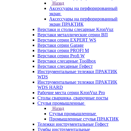
Назад
Аксессуары на перфорированный
экран
Аксессуары на перфорированный
экран ПРАКТИК
Верстаки и столы слесарные KronVuz
Верстаки металлические серии ВП
Верстаки серии EXPERT WS
Верстаки серии Garage
Верстаки серии PROFI M
Верстаки серии Profi W
Верстаки слесарные Toollbox
Верстаки слесарные Гефест
Инструментальные тележки ПРАКТИК
WDS
Инструментальные тележки ПРАКТИК
WDS HARD
Рабочие места серии KronVuz Pro
Столы сварщика, сварочные посты
Стулья промышленные
Назад
Стулья промышленные
Промышленные стулья ПРАКТИК
Тележки инструментальные Гефест
Тумбы инструментальные