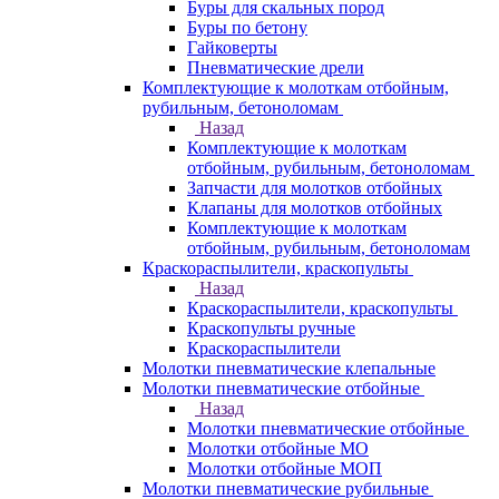
Буры для скальных пород
Буры по бетону
Гайковерты
Пневматические дрели
Комплектующие к молоткам отбойным,
рубильным, бетоноломам
Назад
Комплектующие к молоткам
отбойным, рубильным, бетоноломам
Запчасти для молотков отбойных
Клапаны для молотков отбойных
Комплектующие к молоткам
отбойным, рубильным, бетоноломам
Краскораспылители, краскопульты
Назад
Краскораспылители, краскопульты
Краскопульты ручные
Краскораспылители
Молотки пневматические клепальные
Молотки пневматические отбойные
Назад
Молотки пневматические отбойные
Молотки отбойные МО
Молотки отбойные МОП
Молотки пневматические рубильные