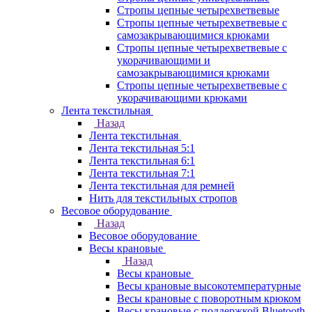
Стропы цепные четырехветвевые
Стропы цепные четырехветвевые с
самозакрывающимися крюками
Стропы цепные четырехветвевые с
укорачивающими и
самозакрывающимися крюками
Стропы цепные четырехветвевые с
укорачивающими крюками
Лента текстильная
Назад
Лента текстильная
Лента текстильная 5:1
Лента текстильная 6:1
Лента текстильная 7:1
Лента текстильная для ремней
Нить для текстильных стропов
Весовое оборудование
Назад
Весовое оборудование
Весы крановые
Назад
Весы крановые
Весы крановые высокотемпературные
Весы крановые с поворотным крюком
Весы крановые с поддержкой Bluetooth