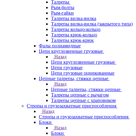
Талрепы
Рым-болты
Рым-гайки
Талрепы вилка-вилка
Талрепы вилка-вилка (закрытого типа)
Талрепы кольцо-кольцо
Талрепы крюк-кольцо
Талрепы крюк-крюк
Фалы полиамидные
Цепи круглозвенные грузовые
Назад
Цепи круглозвенные грузовые
Цепи грузовые
Цепи грузовые оцинкованные
Цепные талрепы, стяжки цепные
Назад
Цепные талрепы, стяжки цепные
Талрепы цепные с рычагом
Талрепы цепные с храповиком
Стропы и грузозахватные приспособления
Назад
Стропы и грузозахватные приспособления
Блоки
Назад
Блоки