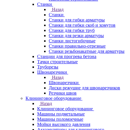
Станки
Назад
Станки
Станки для гибки арматуры
Станки для гибки скоб и хомутов
Станки для гибки труб
Станки для резки арматуры
Станки листогибочные
Станки правильно-отрезные
Станки резьбонакатные для арматуры
Станции для прогрева бетона
Тачки строительные
Труборезы
Швонарезчики
Назад
Швонарезчики
Диски режущие для швонарезчиков
Резчики швов
Клининговое оборудование
Назад
Клининговое оборудование
Машины подметальные
Машины поломоечные
Мойки высокого давления
Аккумуляторы для клинингового