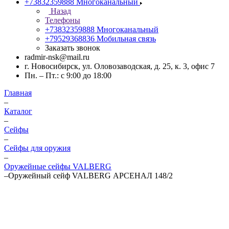
+73832359888
Многоканальный
Назад
Телефоны
+73832359888
Многоканальный
+79529368836
Мобильная связь
Заказать звонок
radmir-nsk@mail.ru
г. Новосибирск, ул. Оловозаводская, д. 25, к. 3, офис 7
Пн. – Пт.: с 9:00 до 18:00
Главная
–
Каталог
–
Сейфы
–
Сейфы для оружия
–
Оружейные сейфы VALBERG
–
Оружейный сейф VALBERG АРСЕНАЛ 148/2