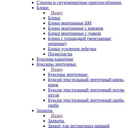
Стропы и грузозахватные приспособления
Блоки
Назад
Блоки
Блоки монтажные БМ
Блоки монтажные с крюком
Блоки монтажные с ушком
Блоки с площадкой (монтажные
опорные)
Блоки усиления лебедки
Полиспасты
Буксиры канатные
Буксиры ленточные
Назад
Буксиры ленточные
Буксир текстильный ленточный крюк-
крюк
Буксир текстильный ленточный петля-
петля
Буксир текстильный ленточный скоба-
скоба
Захваты
Назад
Захваты
Захват для лестничных маршей