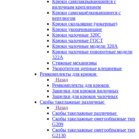
Крюки самозакрывающийся с
вилочным креплением
Крюки самозащёлкивающиеся с
вертлюгом
Крюки скользящие (чокерные)
Крюки укорачивающие
Крюки чалочные 320C
Крюки чалочные ГОСТ
Крюки чалочные модели 320А
Крюки чалочные поворотные модели
322А
Стяжные механизмы
Укоротители цепные клешневые
Ремкомплекты для крюков
Назад
Ремкомплекты для крюков
Защелки для крюков вилочных
Защелки для крюков чалочных
Скобы такелажные различные
Назад
Скобы такелажные различные
Скобы такелажные омегообразные тип
G209
Скобы такелажные омегообразные тип
G2130