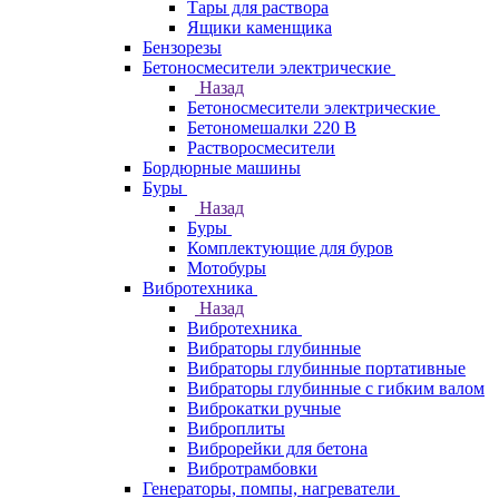
Тары для раствора
Ящики каменщика
Бензорезы
Бетоносмесители электрические
Назад
Бетоносмесители электрические
Бетономешалки 220 В
Растворосмесители
Бордюрные машины
Буры
Назад
Буры
Комплектующие для буров
Мотобуры
Вибротехника
Назад
Вибротехника
Вибраторы глубинные
Вибраторы глубинные портативные
Вибраторы глубинные с гибким валом
Виброкатки ручные
Виброплиты
Виброрейки для бетона
Вибротрамбовки
Генераторы, помпы, нагреватели