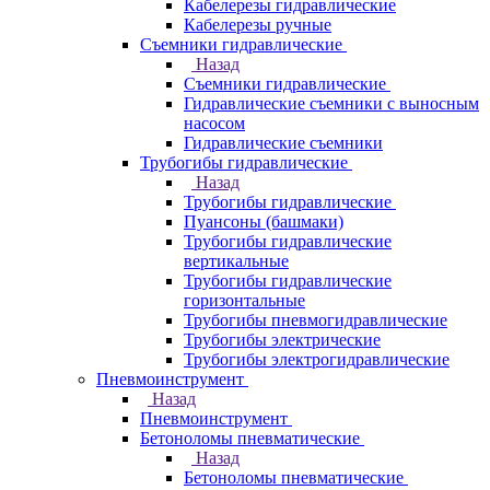
Кабелерезы гидравлические
Кабелерезы ручные
Съемники гидравлические
Назад
Съемники гидравлические
Гидравлические cъемники с выносным
насосом
Гидравлические съемники
Трубогибы гидравлические
Назад
Трубогибы гидравлические
Пуансоны (башмаки)
Трубогибы гидравлические
вертикальные
Трубогибы гидравлические
горизонтальные
Трубогибы пневмогидравлические
Трубогибы электрические
Трубогибы электрогидравлические
Пневмоинструмент
Назад
Пневмоинструмент
Бетоноломы пневматические
Назад
Бетоноломы пневматические