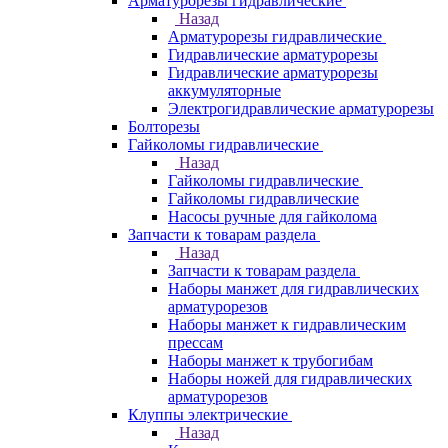
Арматурорезы гидравлические
Назад
Арматурорезы гидравлические
Гидравлические арматурорезы
Гидравлические арматурорезы
аккумуляторные
Электрогидравлические арматурорезы
Болторезы
Гайколомы гидравлические
Назад
Гайколомы гидравлические
Гайколомы гидравлические
Насосы ручные для гайколома
Запчасти к товарам раздела
Назад
Запчасти к товарам раздела
Наборы манжет для гидравлических
арматурорезов
Наборы манжет к гидравлическим
прессам
Наборы манжет к трубогибам
Наборы ножей для гидравлических
арматурорезов
Клуппы электрические
Назад