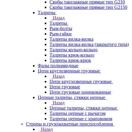
Скобы такелажные прямые тип G210
Скобы такелажные прямые тип G2150
Талрепы
Назад
Талрепы
Рым-болты
Рым-гайки
Талрепы вилка-вилка
Талрепы вилка-вилка (закрытого типа)
Талрепы кольцо-кольцо
Талрепы крюк-кольцо
Талрепы крюк-крюк
Фалы полиамидные
Цепи круглозвенные грузовые
Назад
Цепи круглозвенные грузовые
Цепи грузовые
Цепи грузовые оцинкованные
Цепные талрепы, стяжки цепные
Назад
Цепные талрепы, стяжки цепные
Талрепы цепные с рычагом
Талрепы цепные с храповиком
Стропы и грузозахватные приспособления
Назад