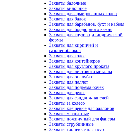
Захваты балочные
Захваты вилочные
Захваты для армированных колец
Захваты для балок
Захваты для барабанов, бухт и кабеля
Захваты для бордюрного камня
Захваты для грузов цилиндрической
формы
Захваты для кирпичей и
газопеноблоков
Захваты для колес
Захваты для контейнеров
Захваты для круглого проката
Захваты для листового металла
Захваты для опалубки
Захваты для паллет
Захваты для подъема бочек
Захваты для рельс
Захваты для сэндвич-панелей
Захваты за колесо
Захваты клещевые для баллонов
Захваты магнитные
Захваты ножничный для фанеры
Захваты струбцинные
Захваты торцевые для труб