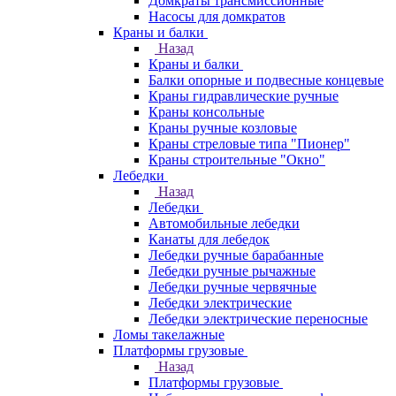
Домкраты трансмиссионные
Насосы для домкратов
Краны и балки
Назад
Краны и балки
Балки опорные и подвесные концевые
Краны гидравлические ручные
Краны консольные
Краны ручные козловые
Краны стреловые типа "Пионер"
Краны строительные "Окно"
Лебедки
Назад
Лебедки
Автомобильные лебедки
Канаты для лебедок
Лебедки ручные барабанные
Лебедки ручные рычажные
Лебедки ручные червячные
Лебедки электрические
Лебедки электрические переносные
Ломы такелажные
Платформы грузовые
Назад
Платформы грузовые