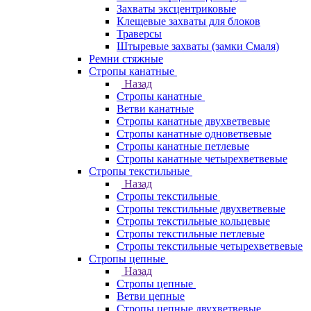
Захваты эксцентриковые
Клещевые захваты для блоков
Траверсы
Штыревые захваты (замки Смаля)
Ремни стяжные
Стропы канатные
Назад
Стропы канатные
Ветви канатные
Стропы канатные двухветвевые
Стропы канатные одноветвевые
Стропы канатные петлевые
Стропы канатные четырехветвевые
Стропы текстильные
Назад
Стропы текстильные
Стропы текстильные двухветвевые
Стропы текстильные кольцевые
Стропы текстильные петлевые
Стропы текстильные четырехветвевые
Стропы цепные
Назад
Стропы цепные
Ветви цепные
Стропы цепные двухветвевые