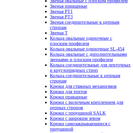
Звенья овальные с плоским профилем
Звенья приварные
Звенья РТ1
Звенья РТ3
Звенья соединительные к цепным
стропам
Звенья Т
Кольца овальные одиночные c
плоским профилем
Кольца овальные одиночные SL-454
Кольца овальные с дополнительными
звеньями и плоским профилем
Кольца соединительные для ленточных
и круглопрядных строп
Кольца соединительные к цепным
стропам
Крюки для стяжных механизмов
Крюки для тентов
Крюки праварные
Крюки с вилочным креплением для
цепных стропов
Крюки с проушиной SALK
Крюки с широким зевом
Крюки самозакрывающиеся с
проушиной