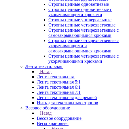
Стропы цепные одноветвевые
Стропы цепные одноветвевые с
укорачивающими крюками
Стропы цепные универсальные
Стропы цепные четырехветвевые
Стропы цепные четырехветвевые с
самозакрывающимися крюками
Стропы цепные четырехветвевые с
укорачивающими и
самозакрывающимися крюками
Стропы цепные четырехветвевые с
укорачивающими крюками
Лента текстильная
Назад
Лента текстильная
Лента текстильная 5:1
Лента текстильная 6:1
Лента текстильная 7:1
Лента текстильная для ремней
Нить для текстильных стропов
Весовое оборудование
Назад
Весовое оборудование
Весы крановые
Назад