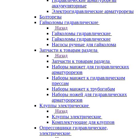
Гидравлические арматурорезы
аккумуляторные
Электрогидравлические арматурорезы
Болторезы
Гайколомы гидравлические
Назад
Гайколомы гидравлические
Гайколомы гидравлические
Насосы ручные для гайколома
Запчасти к товарам раздела
Назад
Запчасти к товарам раздела
Наборы манжет для гидравлических
арматурорезов
Наборы манжет к гидравлическим
прессам
Наборы манжет к трубогибам
Наборы ножей для гидравлических
арматурорезов
Клуппы электрические
Назад
Клуппы электрические
Комплектующие для клуппов
Опрессовщики гидравлические,
электрические