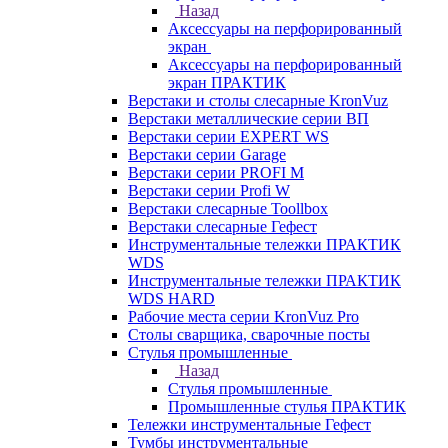
Назад
Аксессуары на перфорированный
экран
Аксессуары на перфорированный
экран ПРАКТИК
Верстаки и столы слесарные KronVuz
Верстаки металлические серии ВП
Верстаки серии EXPERT WS
Верстаки серии Garage
Верстаки серии PROFI M
Верстаки серии Profi W
Верстаки слесарные Toollbox
Верстаки слесарные Гефест
Инструментальные тележки ПРАКТИК
WDS
Инструментальные тележки ПРАКТИК
WDS HARD
Рабочие места серии KronVuz Pro
Столы сварщика, сварочные посты
Стулья промышленные
Назад
Стулья промышленные
Промышленные стулья ПРАКТИК
Тележки инструментальные Гефест
Тумбы инструментальные