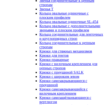
Звенья соединительные к цепным
стропам
Звенья Т
Кольца овальные одиночные c
плоским профилем
Кольца овальные одиночные SL-454
Кольца овальные с дополнительными
звеньями и плоским профилем
Кольца соединительные для ленточных
и круглопрядных строп
Кольца соединительные к цепным
стропам
Крюки для стяжных механизмов
Крюки для тентов
Крюки праварные
Крюки с вилочным креплением для
цепных стропов
Крюки с проушиной SALK
Крюки с широким зевом
Крюки самозакрывающиеся с
проушиной
Крюки самозакрывающийся с
вилочным креплением
Крюки самозащёлкивающиеся с
вертлюгом