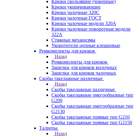
Крюки скользящие (чокерные)
Крюки укорачивающие
Крюки чалочные 320C
Крюки чалочные ГОСТ
Крюки чалочные модели 320А
Крюки чалочные поворотные модели
322А
Стяжные механизмы
Укоротители цепные клешневые
Ремкомплекты для крюков
Назад
Ремкомплекты для крюков
Защелки для крюков вилочных
Защелки для крюков чалочных
Скобы такелажные различные
Назад
Скобы такелажные различные
Скобы такелажные омегообразные тип
G209
Скобы такелажные омегообразные тип
G2130
Скобы такелажные прямые тип G210
Скобы такелажные прямые тип G2150
Талрепы
Назад