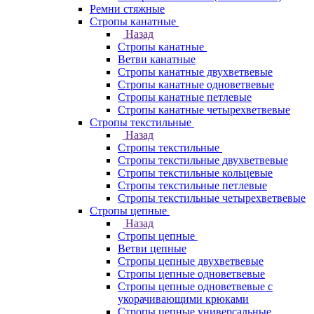
Ремни стяжные
Стропы канатные
Назад
Стропы канатные
Ветви канатные
Стропы канатные двухветвевые
Стропы канатные одноветвевые
Стропы канатные петлевые
Стропы канатные четырехветвевые
Стропы текстильные
Назад
Стропы текстильные
Стропы текстильные двухветвевые
Стропы текстильные кольцевые
Стропы текстильные петлевые
Стропы текстильные четырехветвевые
Стропы цепные
Назад
Стропы цепные
Ветви цепные
Стропы цепные двухветвевые
Стропы цепные одноветвевые
Стропы цепные одноветвевые с
укорачивающими крюками
Стропы цепные универсальные