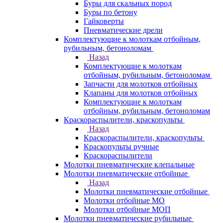
Буры для скальных пород
Буры по бетону
Гайковерты
Пневматические дрели
Комплектующие к молоткам отбойным,
рубильным, бетоноломам
Назад
Комплектующие к молоткам
отбойным, рубильным, бетоноломам
Запчасти для молотков отбойных
Клапаны для молотков отбойных
Комплектующие к молоткам
отбойным, рубильным, бетоноломам
Краскораспылители, краскопульты
Назад
Краскораспылители, краскопульты
Краскопульты ручные
Краскораспылители
Молотки пневматические клепальные
Молотки пневматические отбойные
Назад
Молотки пневматические отбойные
Молотки отбойные МО
Молотки отбойные МОП
Молотки пневматические рубильные