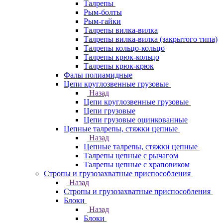
Талрепы
Рым-болты
Рым-гайки
Талрепы вилка-вилка
Талрепы вилка-вилка (закрытого типа)
Талрепы кольцо-кольцо
Талрепы крюк-кольцо
Талрепы крюк-крюк
Фалы полиамидные
Цепи круглозвенные грузовые
Назад
Цепи круглозвенные грузовые
Цепи грузовые
Цепи грузовые оцинкованные
Цепные талрепы, стяжки цепные
Назад
Цепные талрепы, стяжки цепные
Талрепы цепные с рычагом
Талрепы цепные с храповиком
Стропы и грузозахватные приспособления
Назад
Стропы и грузозахватные приспособления
Блоки
Назад
Блоки