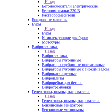
Назад
Бетоносмесители электрические
Бетономешалки 220 В
Растворосмесители
Бордюрные машины
Буры
Назад
Буры
Комплектующие для буров
Мотобуры
Вибротехника
Назад
Вибротехника
Вибраторы глубинные
Вибраторы глубинные портативные
Вибраторы глубинные с гибким валом
Виброкатки ручные
Виброплиты
Виброрейки для бетона
Вибротрамбовки
Генераторы, помпы, нагреватели
Назад
Генераторы, помпы, нагреватели
Бензиновые генераторы
Бензиновые мотопомпы