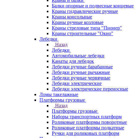
Краны и балки
Балки опорные и подвесные концевые
Краны гидравлические ручные
Краны консольные
Краны ручные козловые
Краны стреловые типа "Пионер"
Краны строительные "Окно"
Лебедки
Назад
Лебедки
Автомобильные лебедки
Канаты для лебедок
Лебедки ручные барабанные
Лебедки ручные рычажные
Лебедки ручные червячные
Лебедки электрические
Лебедки электрические переносные
Ломы такелажные
Платформы грузовые
Назад
Платформы грузовые
Наборы транспортных платформ
Роликовые платформы поворотные
Роликовые платформы подкатные
Ручки для роликовых платформ