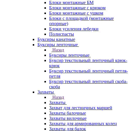
Блоки монтажные БМ
Блоки монтажные с крюком
Блоки монтажные с ушком
Блоки с площадкой (монтажные
опорные)
Блоки усиления лебедки
Полиспасты
Буксиры канатные
Буксиры ленточные
Назад
Буксиры ленточные
Буксир текстильный ленточный крюк-
крюк
Буксир текстильный ленточный петля-
петля
Буксир текстильный ленточный скоба-
скоба
Захваты
Назад
Захваты
Захват для лестничных маршей
Захваты балочные
Захваты вилочные
Захваты для армированных колец
Захваты для балок