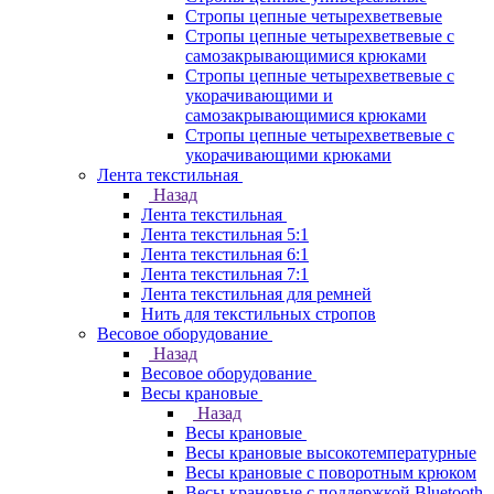
Стропы цепные четырехветвевые
Стропы цепные четырехветвевые с
самозакрывающимися крюками
Стропы цепные четырехветвевые с
укорачивающими и
самозакрывающимися крюками
Стропы цепные четырехветвевые с
укорачивающими крюками
Лента текстильная
Назад
Лента текстильная
Лента текстильная 5:1
Лента текстильная 6:1
Лента текстильная 7:1
Лента текстильная для ремней
Нить для текстильных стропов
Весовое оборудование
Назад
Весовое оборудование
Весы крановые
Назад
Весы крановые
Весы крановые высокотемпературные
Весы крановые с поворотным крюком
Весы крановые с поддержкой Bluetooth