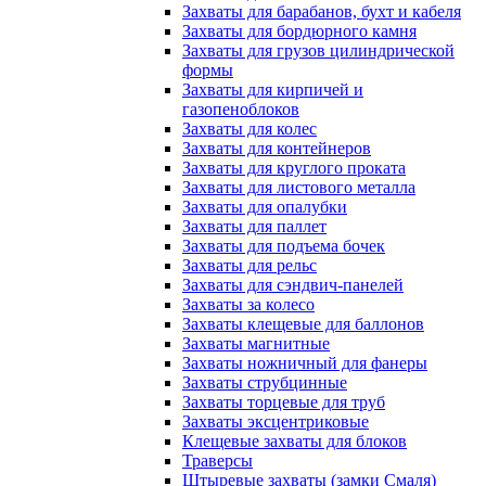
Захваты для барабанов, бухт и кабеля
Захваты для бордюрного камня
Захваты для грузов цилиндрической
формы
Захваты для кирпичей и
газопеноблоков
Захваты для колес
Захваты для контейнеров
Захваты для круглого проката
Захваты для листового металла
Захваты для опалубки
Захваты для паллет
Захваты для подъема бочек
Захваты для рельс
Захваты для сэндвич-панелей
Захваты за колесо
Захваты клещевые для баллонов
Захваты магнитные
Захваты ножничный для фанеры
Захваты струбцинные
Захваты торцевые для труб
Захваты эксцентриковые
Клещевые захваты для блоков
Траверсы
Штыревые захваты (замки Смаля)