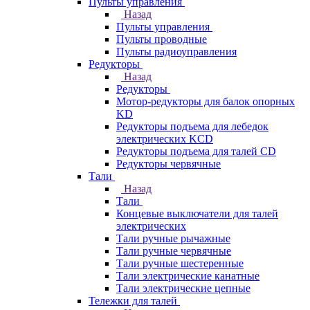
Пульты управления
Назад
Пульты управления
Пульты проводные
Пульты радиоуправления
Редукторы
Назад
Редукторы
Мотор-редукторы для балок опорных
KD
Редукторы подъема для лебедок
электрических KCD
Редукторы подъема для талей CD
Редукторы червячные
Тали
Назад
Тали
Концевые выключатели для талей
электрических
Тали ручные рычажные
Тали ручные червячные
Тали ручные шестеренные
Тали электрические канатные
Тали электрические цепные
Тележки для талей