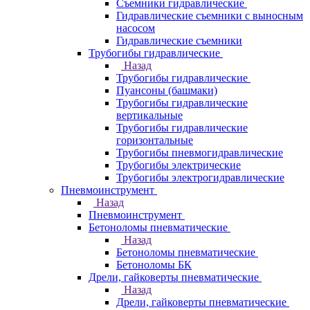
Съемники гидравлические
Гидравлические cъемники с выносным
насосом
Гидравлические съемники
Трубогибы гидравлические
Назад
Трубогибы гидравлические
Пуансоны (башмаки)
Трубогибы гидравлические
вертикальные
Трубогибы гидравлические
горизонтальные
Трубогибы пневмогидравлические
Трубогибы электрические
Трубогибы электрогидравлические
Пневмоинструмент
Назад
Пневмоинструмент
Бетоноломы пневматические
Назад
Бетоноломы пневматические
Бетоноломы БК
Дрели, гайковерты пневматические
Назад
Дрели, гайковерты пневматические