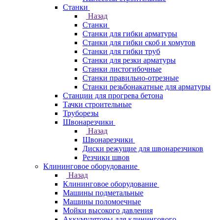
Станки
Назад
Станки
Станки для гибки арматуры
Станки для гибки скоб и хомутов
Станки для гибки труб
Станки для резки арматуры
Станки листогибочные
Станки правильно-отрезные
Станки резьбонакатные для арматуры
Станции для прогрева бетона
Тачки строительные
Труборезы
Швонарезчики
Назад
Швонарезчики
Диски режущие для швонарезчиков
Резчики швов
Клининговое оборудование
Назад
Клининговое оборудование
Машины подметальные
Машины поломоечные
Мойки высокого давления
Аккумуляторы для клинингового