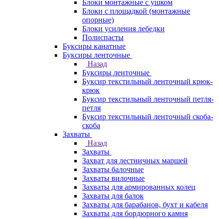
Блоки монтажные с ушком
Блоки с площадкой (монтажные
опорные)
Блоки усиления лебедки
Полиспасты
Буксиры канатные
Буксиры ленточные
Назад
Буксиры ленточные
Буксир текстильный ленточный крюк-
крюк
Буксир текстильный ленточный петля-
петля
Буксир текстильный ленточный скоба-
скоба
Захваты
Назад
Захваты
Захват для лестничных маршей
Захваты балочные
Захваты вилочные
Захваты для армированных колец
Захваты для балок
Захваты для барабанов, бухт и кабеля
Захваты для бордюрного камня