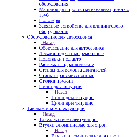
оборудования
Машины для прочистки канализационных
труб
Полотеры
Зарядные устройства для клинингового
оборудования
Оборудование для автосервиса
Назад
Оборудование для автосервиса
Лежаки подкатные ремонтные
Подставки под авто
Растяжки гидравлические
Стенды для ремонта двигателей
Стойки трансмиссионные
Стяжки пружин
Цилиндры тянущие
Назад
Цилиндры тянущие
Цилиндры тянущие
Такелаж и комплектующие
Назад
Такелаж и комплектующие
Втулки алюминиевые для строп
Назад
Втулки алюминиевые для строп