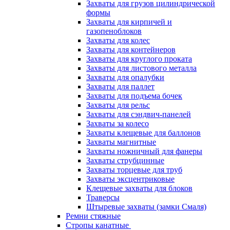
Захваты для грузов цилиндрической
формы
Захваты для кирпичей и
газопеноблоков
Захваты для колес
Захваты для контейнеров
Захваты для круглого проката
Захваты для листового металла
Захваты для опалубки
Захваты для паллет
Захваты для подъема бочек
Захваты для рельс
Захваты для сэндвич-панелей
Захваты за колесо
Захваты клещевые для баллонов
Захваты магнитные
Захваты ножничный для фанеры
Захваты струбцинные
Захваты торцевые для труб
Захваты эксцентриковые
Клещевые захваты для блоков
Траверсы
Штыревые захваты (замки Смаля)
Ремни стяжные
Стропы канатные