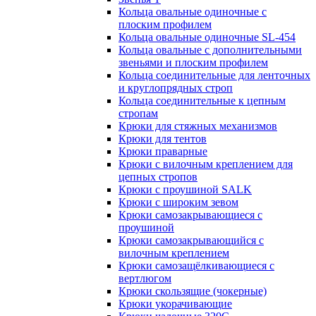
Кольца овальные одиночные c
плоским профилем
Кольца овальные одиночные SL-454
Кольца овальные с дополнительными
звеньями и плоским профилем
Кольца соединительные для ленточных
и круглопрядных строп
Кольца соединительные к цепным
стропам
Крюки для стяжных механизмов
Крюки для тентов
Крюки праварные
Крюки с вилочным креплением для
цепных стропов
Крюки с проушиной SALK
Крюки с широким зевом
Крюки самозакрывающиеся с
проушиной
Крюки самозакрывающийся с
вилочным креплением
Крюки самозащёлкивающиеся с
вертлюгом
Крюки скользящие (чокерные)
Крюки укорачивающие