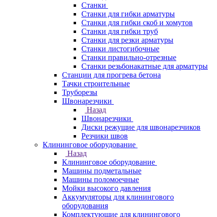
Станки
Станки для гибки арматуры
Станки для гибки скоб и хомутов
Станки для гибки труб
Станки для резки арматуры
Станки листогибочные
Станки правильно-отрезные
Станки резьбонакатные для арматуры
Станции для прогрева бетона
Тачки строительные
Труборезы
Швонарезчики
Назад
Швонарезчики
Диски режущие для швонарезчиков
Резчики швов
Клининговое оборудование
Назад
Клининговое оборудование
Машины подметальные
Машины поломоечные
Мойки высокого давления
Аккумуляторы для клинингового
оборудования
Комплектующие для клинингового