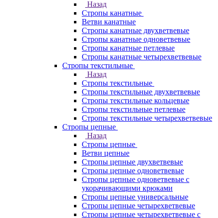
Назад
Стропы канатные
Ветви канатные
Стропы канатные двухветвевые
Стропы канатные одноветвевые
Стропы канатные петлевые
Стропы канатные четырехветвевые
Стропы текстильные
Назад
Стропы текстильные
Стропы текстильные двухветвевые
Стропы текстильные кольцевые
Стропы текстильные петлевые
Стропы текстильные четырехветвевые
Стропы цепные
Назад
Стропы цепные
Ветви цепные
Стропы цепные двухветвевые
Стропы цепные одноветвевые
Стропы цепные одноветвевые с
укорачивающими крюками
Стропы цепные универсальные
Стропы цепные четырехветвевые
Стропы цепные четырехветвевые с