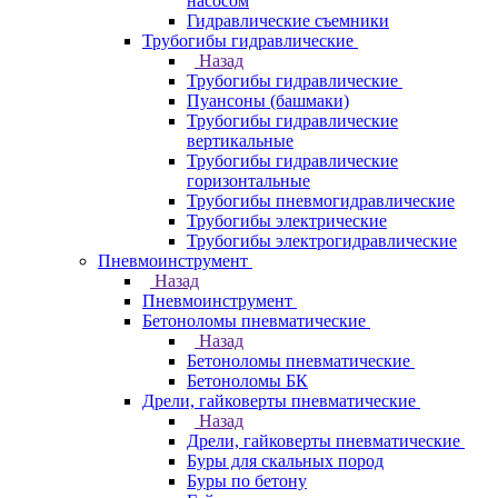
насосом
Гидравлические съемники
Трубогибы гидравлические
Назад
Трубогибы гидравлические
Пуансоны (башмаки)
Трубогибы гидравлические
вертикальные
Трубогибы гидравлические
горизонтальные
Трубогибы пневмогидравлические
Трубогибы электрические
Трубогибы электрогидравлические
Пневмоинструмент
Назад
Пневмоинструмент
Бетоноломы пневматические
Назад
Бетоноломы пневматические
Бетоноломы БК
Дрели, гайковерты пневматические
Назад
Дрели, гайковерты пневматические
Буры для скальных пород
Буры по бетону