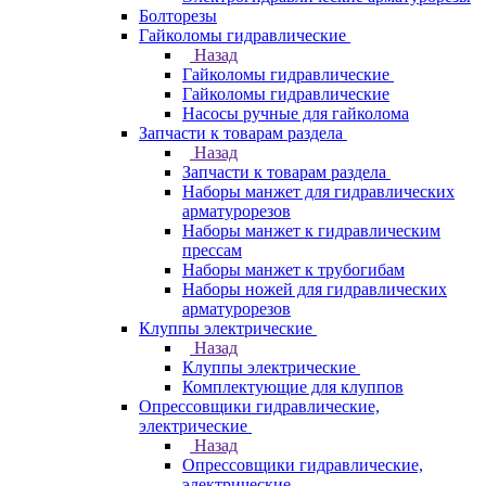
Болторезы
Гайколомы гидравлические
Назад
Гайколомы гидравлические
Гайколомы гидравлические
Насосы ручные для гайколома
Запчасти к товарам раздела
Назад
Запчасти к товарам раздела
Наборы манжет для гидравлических
арматурорезов
Наборы манжет к гидравлическим
прессам
Наборы манжет к трубогибам
Наборы ножей для гидравлических
арматурорезов
Клуппы электрические
Назад
Клуппы электрические
Комплектующие для клуппов
Опрессовщики гидравлические,
электрические
Назад
Опрессовщики гидравлические,
электрические