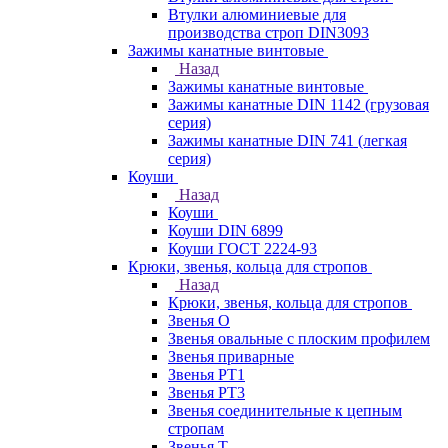
Втулки алюминиевые для
производства строп DIN3093
Зажимы канатные винтовые
Назад
Зажимы канатные винтовые
Зажимы канатные DIN 1142 (грузовая
серия)
Зажимы канатные DIN 741 (легкая
серия)
Коуши
Назад
Коуши
Коуши DIN 6899
Коуши ГОСТ 2224-93
Крюки, звенья, кольца для стропов
Назад
Крюки, звенья, кольца для стропов
Звенья О
Звенья овальные с плоским профилем
Звенья приварные
Звенья РТ1
Звенья РТ3
Звенья соединительные к цепным
стропам
Звенья Т