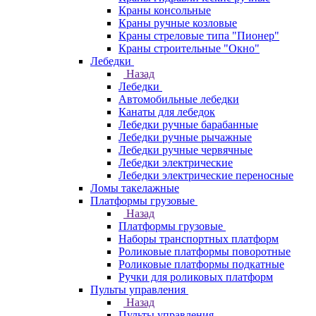
Краны консольные
Краны ручные козловые
Краны стреловые типа "Пионер"
Краны строительные "Окно"
Лебедки
Назад
Лебедки
Автомобильные лебедки
Канаты для лебедок
Лебедки ручные барабанные
Лебедки ручные рычажные
Лебедки ручные червячные
Лебедки электрические
Лебедки электрические переносные
Ломы такелажные
Платформы грузовые
Назад
Платформы грузовые
Наборы транспортных платформ
Роликовые платформы поворотные
Роликовые платформы подкатные
Ручки для роликовых платформ
Пульты управления
Назад
Пульты управления