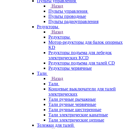
Пульты управления
Назад
Пульты управления
Пульты проводные
Пульты радиоуправления
Редукторы
Назад
Редукторы
Мотор-редукторы для балок опорных
KD
Редукторы подъема для лебедок
электрических KCD
Редукторы подъема для талей CD
Редукторы червячные
Тали
Назад
Тали
Концевые выключатели для талей
электрических
Тали ручные рычажные
Тали ручные червячные
Тали ручные шестеренные
Тали электрические канатные
Тали электрические цепные
Тележки для талей