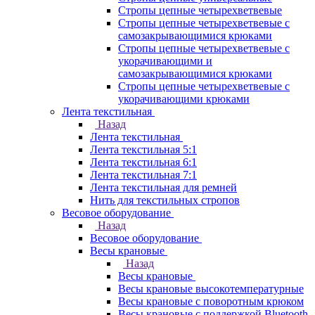
Стропы цепные четырехветвевые
Стропы цепные четырехветвевые с
самозакрывающимися крюками
Стропы цепные четырехветвевые с
укорачивающими и
самозакрывающимися крюками
Стропы цепные четырехветвевые с
укорачивающими крюками
Лента текстильная
Назад
Лента текстильная
Лента текстильная 5:1
Лента текстильная 6:1
Лента текстильная 7:1
Лента текстильная для ремней
Нить для текстильных стропов
Весовое оборудование
Назад
Весовое оборудование
Весы крановые
Назад
Весы крановые
Весы крановые высокотемпературные
Весы крановые с поворотным крюком
Весы крановые с поддержкой Bluetooth