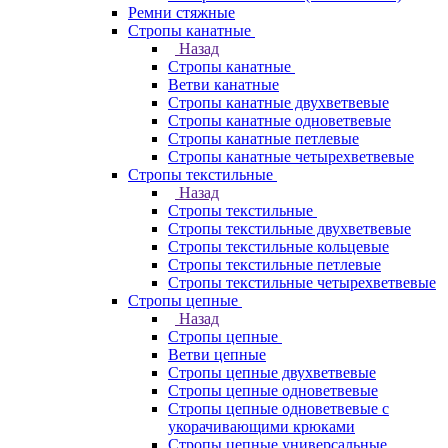
Ремни стяжные
Стропы канатные
Назад
Стропы канатные
Ветви канатные
Стропы канатные двухветвевые
Стропы канатные одноветвевые
Стропы канатные петлевые
Стропы канатные четырехветвевые
Стропы текстильные
Назад
Стропы текстильные
Стропы текстильные двухветвевые
Стропы текстильные кольцевые
Стропы текстильные петлевые
Стропы текстильные четырехветвевые
Стропы цепные
Назад
Стропы цепные
Ветви цепные
Стропы цепные двухветвевые
Стропы цепные одноветвевые
Стропы цепные одноветвевые с
укорачивающими крюками
Стропы цепные универсальные