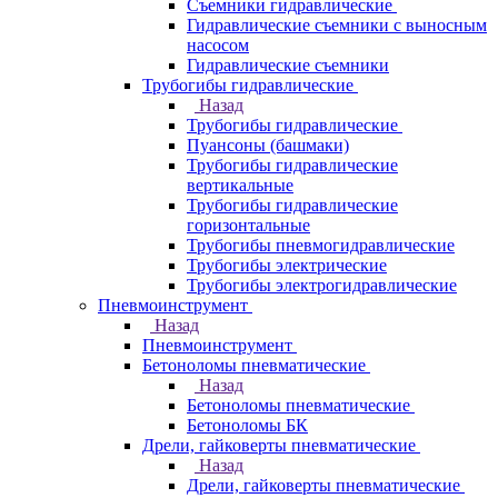
Съемники гидравлические
Гидравлические cъемники с выносным
насосом
Гидравлические съемники
Трубогибы гидравлические
Назад
Трубогибы гидравлические
Пуансоны (башмаки)
Трубогибы гидравлические
вертикальные
Трубогибы гидравлические
горизонтальные
Трубогибы пневмогидравлические
Трубогибы электрические
Трубогибы электрогидравлические
Пневмоинструмент
Назад
Пневмоинструмент
Бетоноломы пневматические
Назад
Бетоноломы пневматические
Бетоноломы БК
Дрели, гайковерты пневматические
Назад
Дрели, гайковерты пневматические