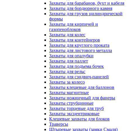
Захваты для барабанов, бухт и кабеля
Захваты для бордюрного камня
Захваты для грузов цилиндрической
формы
Захваты для кирпичей и
газопеноблоков
Захваты для колес
Захваты для контейнеров
Захваты для круглого проката
Захваты для листового металла
Захваты для опалубки
Захваты для паллет
Захваты для подъема бочек
Захваты для рельс
Захваты для сэндвич-панелей
Захваты за колесо
Захваты клещевые для баллонов
Захваты магнитные
Захваты ножничный для фанеры
Захваты струбцинные
Захваты торцевые для труб
Захваты эксцентриковые
Клещевые захваты для блоков
Траверсы
Штыревые захваты (замки Смаля)