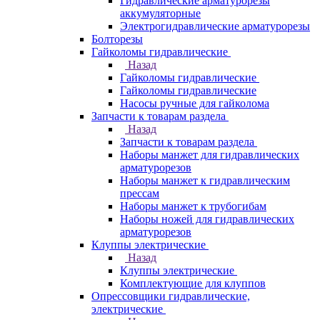
Гидравлические арматурорезы
аккумуляторные
Электрогидравлические арматурорезы
Болторезы
Гайколомы гидравлические
Назад
Гайколомы гидравлические
Гайколомы гидравлические
Насосы ручные для гайколома
Запчасти к товарам раздела
Назад
Запчасти к товарам раздела
Наборы манжет для гидравлических
арматурорезов
Наборы манжет к гидравлическим
прессам
Наборы манжет к трубогибам
Наборы ножей для гидравлических
арматурорезов
Клуппы электрические
Назад
Клуппы электрические
Комплектующие для клуппов
Опрессовщики гидравлические,
электрические