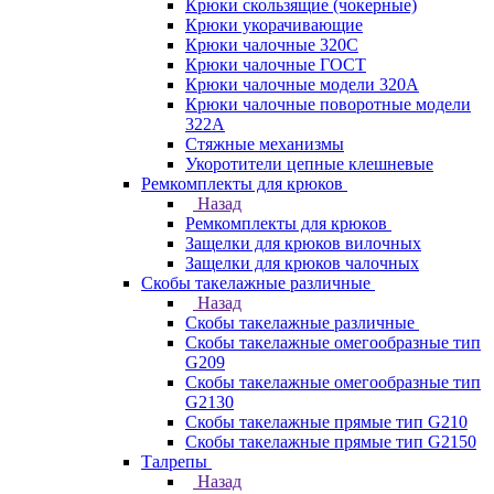
Крюки скользящие (чокерные)
Крюки укорачивающие
Крюки чалочные 320C
Крюки чалочные ГОСТ
Крюки чалочные модели 320А
Крюки чалочные поворотные модели
322А
Стяжные механизмы
Укоротители цепные клешневые
Ремкомплекты для крюков
Назад
Ремкомплекты для крюков
Защелки для крюков вилочных
Защелки для крюков чалочных
Скобы такелажные различные
Назад
Скобы такелажные различные
Скобы такелажные омегообразные тип
G209
Скобы такелажные омегообразные тип
G2130
Скобы такелажные прямые тип G210
Скобы такелажные прямые тип G2150
Талрепы
Назад