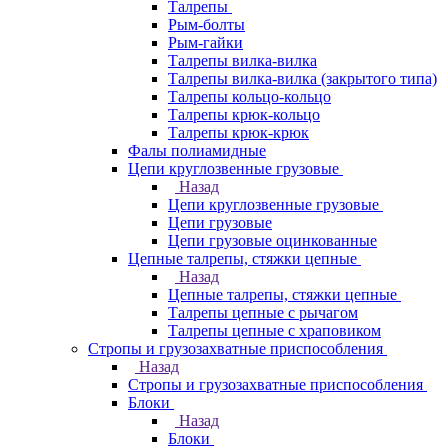
Талрепы
Рым-болты
Рым-гайки
Талрепы вилка-вилка
Талрепы вилка-вилка (закрытого типа)
Талрепы кольцо-кольцо
Талрепы крюк-кольцо
Талрепы крюк-крюк
Фалы полиамидные
Цепи круглозвенные грузовые
Назад
Цепи круглозвенные грузовые
Цепи грузовые
Цепи грузовые оцинкованные
Цепные талрепы, стяжки цепные
Назад
Цепные талрепы, стяжки цепные
Талрепы цепные с рычагом
Талрепы цепные с храповиком
Стропы и грузозахватные приспособления
Назад
Стропы и грузозахватные приспособления
Блоки
Назад
Блоки