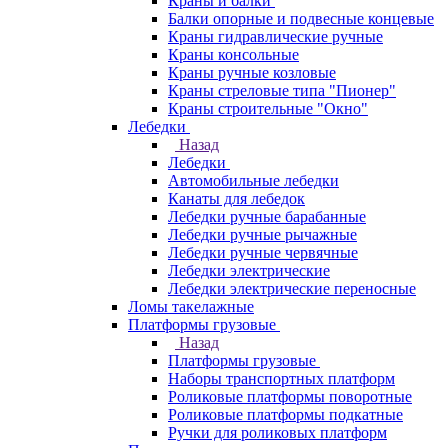
Краны и балки
Балки опорные и подвесные концевые
Краны гидравлические ручные
Краны консольные
Краны ручные козловые
Краны стреловые типа "Пионер"
Краны строительные "Окно"
Лебедки
Назад
Лебедки
Автомобильные лебедки
Канаты для лебедок
Лебедки ручные барабанные
Лебедки ручные рычажные
Лебедки ручные червячные
Лебедки электрические
Лебедки электрические переносные
Ломы такелажные
Платформы грузовые
Назад
Платформы грузовые
Наборы транспортных платформ
Роликовые платформы поворотные
Роликовые платформы подкатные
Ручки для роликовых платформ