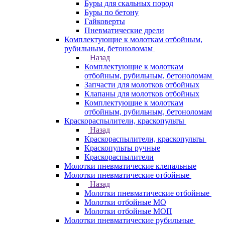
Буры для скальных пород
Буры по бетону
Гайковерты
Пневматические дрели
Комплектующие к молоткам отбойным,
рубильным, бетоноломам
Назад
Комплектующие к молоткам
отбойным, рубильным, бетоноломам
Запчасти для молотков отбойных
Клапаны для молотков отбойных
Комплектующие к молоткам
отбойным, рубильным, бетоноломам
Краскораспылители, краскопульты
Назад
Краскораспылители, краскопульты
Краскопульты ручные
Краскораспылители
Молотки пневматические клепальные
Молотки пневматические отбойные
Назад
Молотки пневматические отбойные
Молотки отбойные МО
Молотки отбойные МОП
Молотки пневматические рубильные