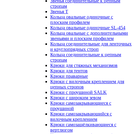
Звенья соединительные к цепным
стропам
Звенья Т
Кольца овальные одиночные c
плоским профилем
Кольца овальные одиночные SL-454
Кольца овальные с дополнительными
звеньями и плоским профилем
Кольца соединительные для ленточных
и круглопрядных строп
Кольца соединительные к цепным
стропам
Крюки для стяжных механизмов
Крюки для тентов
Крюки праварные
Крюки с вилочным креплением для
цепных стропов
Крюки с проушиной SALK
Крюки с широким зевом
Крюки самозакрывающиеся с
проушиной
Крюки самозакрывающийся с
вилочным креплением
Крюки самозащёлкивающиеся с
вертлюгом