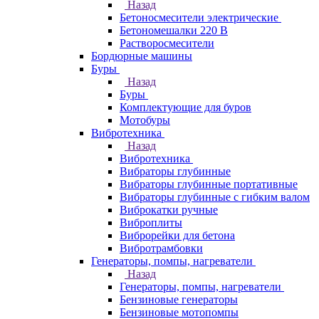
Назад
Бетоносмесители электрические
Бетономешалки 220 В
Растворосмесители
Бордюрные машины
Буры
Назад
Буры
Комплектующие для буров
Мотобуры
Вибротехника
Назад
Вибротехника
Вибраторы глубинные
Вибраторы глубинные портативные
Вибраторы глубинные с гибким валом
Виброкатки ручные
Виброплиты
Виброрейки для бетона
Вибротрамбовки
Генераторы, помпы, нагреватели
Назад
Генераторы, помпы, нагреватели
Бензиновые генераторы
Бензиновые мотопомпы