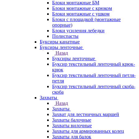
Блоки монтажные БМ
Блоки монтажные с крюком
Блоки монтажные с ушком
Блоки с площадкой (монтажные
опорные)
Блоки усиления лебедки
Полиспасты
Буксиры канатные
Буксиры ленточные
Назад
Буксиры ленточные
Буксир текстильный ленточный крюк-
крюк
Буксир текстильный ленточный петля-
петля
Буксир текстильный ленточный скоба-
скоба
Захваты
Назад
Захваты
Захват для лестничных маршей
Захваты балочные
Захваты вилочные
Захваты для армированных колец
Захваты для балок