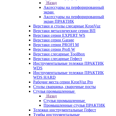
Назад
Аксессуары на перфорированный
экран
Аксессуары на перфорированный
экран ПРАКТИК
Верстаки и столы слесарные KronVuz
Верстаки металлические серии ВП
Верстаки серии EXPERT WS
Верстаки серии Garage
Верстаки серии PROFI M
Верстаки серии Profi W
Верстаки слесарные Toollbox
Верстаки слесарные Гефест
Инструментальные тележки ПРАКТИК
WDS
Инструментальные тележки ПРАКТИК
WDS HARD
Рабочие места серии KronVuz Pro
Столы сварщика, сварочные посты
Стулья промышленные
Назад
Стулья промышленные
Промышленные стулья ПРАКТИК
Тележки инструментальные Гефест
Тумбы инструментальные