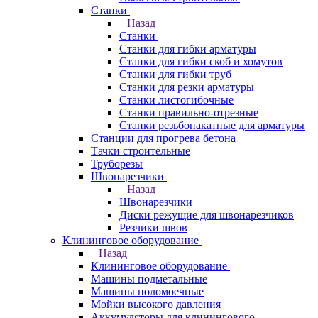
Станки
Назад
Станки
Станки для гибки арматуры
Станки для гибки скоб и хомутов
Станки для гибки труб
Станки для резки арматуры
Станки листогибочные
Станки правильно-отрезные
Станки резьбонакатные для арматуры
Станции для прогрева бетона
Тачки строительные
Труборезы
Швонарезчики
Назад
Швонарезчики
Диски режущие для швонарезчиков
Резчики швов
Клининговое оборудование
Назад
Клининговое оборудование
Машины подметальные
Машины поломоечные
Мойки высокого давления
Аккумуляторы для клинингового