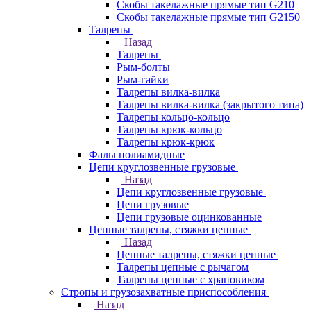
Скобы такелажные прямые тип G210
Скобы такелажные прямые тип G2150
Талрепы
Назад
Талрепы
Рым-болты
Рым-гайки
Талрепы вилка-вилка
Талрепы вилка-вилка (закрытого типа)
Талрепы кольцо-кольцо
Талрепы крюк-кольцо
Талрепы крюк-крюк
Фалы полиамидные
Цепи круглозвенные грузовые
Назад
Цепи круглозвенные грузовые
Цепи грузовые
Цепи грузовые оцинкованные
Цепные талрепы, стяжки цепные
Назад
Цепные талрепы, стяжки цепные
Талрепы цепные с рычагом
Талрепы цепные с храповиком
Стропы и грузозахватные приспособления
Назад