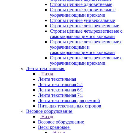
Стропы цепные одноветвевые
Стропы цепные одноветвевые с
укорачивающими крюками
Стропы цепные универсальные
Стропы цепные четырехветвевые
Стропы цепные четырехветвевые с
самозакрывающимися крюками
Стропы цепные четырехветвевые с
укорачивающими и
самозакрывающимися крюками
Стропы цепные четырехветвевые с
укорачивающими крюками
Лента текстильная
Назад
Лента текстильная
Лента текстильная 5:1
Лента текстильная 6:1
Лента текстильная 7:1
Лента текстильная для ремней
Нить для текстильных стропов
Весовое оборудование
Назад
Весовое оборудование
Весы крановые
Назад