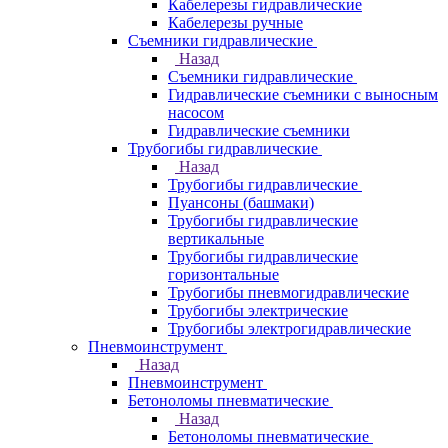
Кабелерезы гидравлические
Кабелерезы ручные
Съемники гидравлические
Назад
Съемники гидравлические
Гидравлические cъемники с выносным
насосом
Гидравлические съемники
Трубогибы гидравлические
Назад
Трубогибы гидравлические
Пуансоны (башмаки)
Трубогибы гидравлические
вертикальные
Трубогибы гидравлические
горизонтальные
Трубогибы пневмогидравлические
Трубогибы электрические
Трубогибы электрогидравлические
Пневмоинструмент
Назад
Пневмоинструмент
Бетоноломы пневматические
Назад
Бетоноломы пневматические