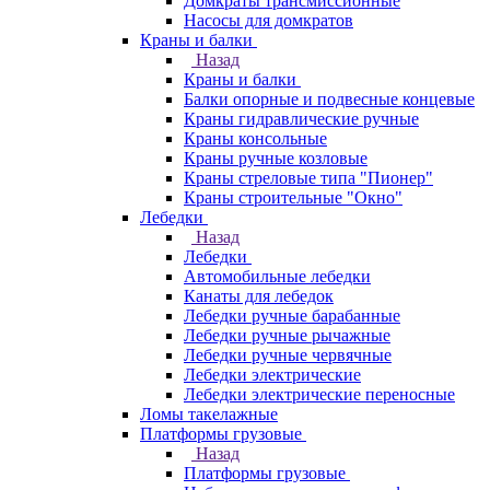
Домкраты трансмиссионные
Насосы для домкратов
Краны и балки
Назад
Краны и балки
Балки опорные и подвесные концевые
Краны гидравлические ручные
Краны консольные
Краны ручные козловые
Краны стреловые типа "Пионер"
Краны строительные "Окно"
Лебедки
Назад
Лебедки
Автомобильные лебедки
Канаты для лебедок
Лебедки ручные барабанные
Лебедки ручные рычажные
Лебедки ручные червячные
Лебедки электрические
Лебедки электрические переносные
Ломы такелажные
Платформы грузовые
Назад
Платформы грузовые