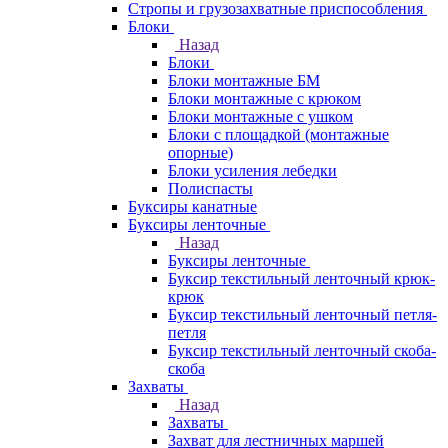
Стропы и грузозахватные приспособления
Блоки
Назад
Блоки
Блоки монтажные БМ
Блоки монтажные с крюком
Блоки монтажные с ушком
Блоки с площадкой (монтажные
опорные)
Блоки усиления лебедки
Полиспасты
Буксиры канатные
Буксиры ленточные
Назад
Буксиры ленточные
Буксир текстильный ленточный крюк-
крюк
Буксир текстильный ленточный петля-
петля
Буксир текстильный ленточный скоба-
скоба
Захваты
Назад
Захваты
Захват для лестничных маршей