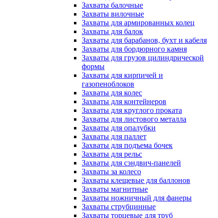
Захваты балочные
Захваты вилочные
Захваты для армированных колец
Захваты для балок
Захваты для барабанов, бухт и кабеля
Захваты для бордюрного камня
Захваты для грузов цилиндрической
формы
Захваты для кирпичей и
газопеноблоков
Захваты для колес
Захваты для контейнеров
Захваты для круглого проката
Захваты для листового металла
Захваты для опалубки
Захваты для паллет
Захваты для подъема бочек
Захваты для рельс
Захваты для сэндвич-панелей
Захваты за колесо
Захваты клещевые для баллонов
Захваты магнитные
Захваты ножничный для фанеры
Захваты струбцинные
Захваты торцевые для труб