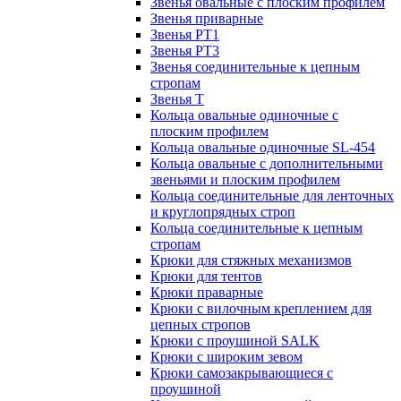
Звенья овальные с плоским профилем
Звенья приварные
Звенья РТ1
Звенья РТ3
Звенья соединительные к цепным
стропам
Звенья Т
Кольца овальные одиночные c
плоским профилем
Кольца овальные одиночные SL-454
Кольца овальные с дополнительными
звеньями и плоским профилем
Кольца соединительные для ленточных
и круглопрядных строп
Кольца соединительные к цепным
стропам
Крюки для стяжных механизмов
Крюки для тентов
Крюки праварные
Крюки с вилочным креплением для
цепных стропов
Крюки с проушиной SALK
Крюки с широким зевом
Крюки самозакрывающиеся с
проушиной