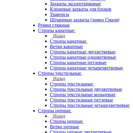
Захваты эксцентриковые
Клещевые захваты для блоков
Траверсы
Штыревые захваты (замки Смаля)
Ремни стяжные
Стропы канатные
Назад
Стропы канатные
Ветви канатные
Стропы канатные двухветвевые
Стропы канатные одноветвевые
Стропы канатные петлевые
Стропы канатные четырехветвевые
Стропы текстильные
Назад
Стропы текстильные
Стропы текстильные двухветвевые
Стропы текстильные кольцевые
Стропы текстильные петлевые
Стропы текстильные четырехветвевые
Стропы цепные
Назад
Стропы цепные
Ветви цепные
Стропы цепные двухветвевые