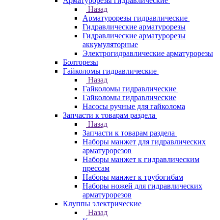
Арматурорезы гидравлические
Назад
Арматурорезы гидравлические
Гидравлические арматурорезы
Гидравлические арматурорезы
аккумуляторные
Электрогидравлические арматурорезы
Болторезы
Гайколомы гидравлические
Назад
Гайколомы гидравлические
Гайколомы гидравлические
Насосы ручные для гайколома
Запчасти к товарам раздела
Назад
Запчасти к товарам раздела
Наборы манжет для гидравлических
арматурорезов
Наборы манжет к гидравлическим
прессам
Наборы манжет к трубогибам
Наборы ножей для гидравлических
арматурорезов
Клуппы электрические
Назад