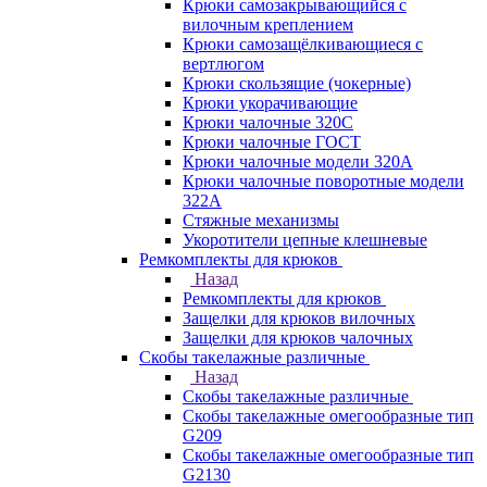
Крюки самозакрывающийся с
вилочным креплением
Крюки самозащёлкивающиеся с
вертлюгом
Крюки скользящие (чокерные)
Крюки укорачивающие
Крюки чалочные 320C
Крюки чалочные ГОСТ
Крюки чалочные модели 320А
Крюки чалочные поворотные модели
322А
Стяжные механизмы
Укоротители цепные клешневые
Ремкомплекты для крюков
Назад
Ремкомплекты для крюков
Защелки для крюков вилочных
Защелки для крюков чалочных
Скобы такелажные различные
Назад
Скобы такелажные различные
Скобы такелажные омегообразные тип
G209
Скобы такелажные омегообразные тип
G2130