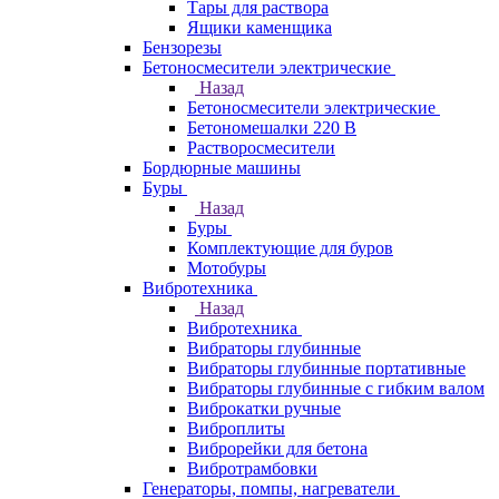
Тары для раствора
Ящики каменщика
Бензорезы
Бетоносмесители электрические
Назад
Бетоносмесители электрические
Бетономешалки 220 В
Растворосмесители
Бордюрные машины
Буры
Назад
Буры
Комплектующие для буров
Мотобуры
Вибротехника
Назад
Вибротехника
Вибраторы глубинные
Вибраторы глубинные портативные
Вибраторы глубинные с гибким валом
Виброкатки ручные
Виброплиты
Виброрейки для бетона
Вибротрамбовки
Генераторы, помпы, нагреватели