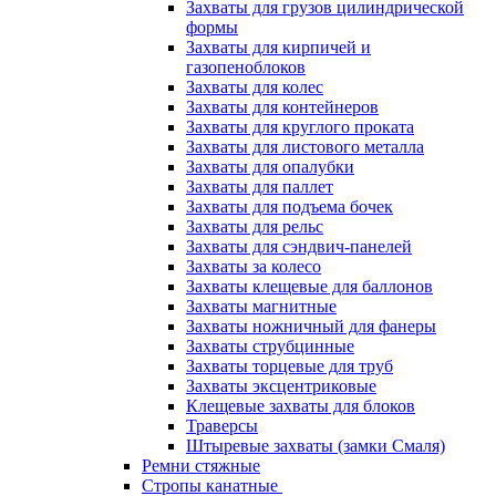
Захваты для грузов цилиндрической
формы
Захваты для кирпичей и
газопеноблоков
Захваты для колес
Захваты для контейнеров
Захваты для круглого проката
Захваты для листового металла
Захваты для опалубки
Захваты для паллет
Захваты для подъема бочек
Захваты для рельс
Захваты для сэндвич-панелей
Захваты за колесо
Захваты клещевые для баллонов
Захваты магнитные
Захваты ножничный для фанеры
Захваты струбцинные
Захваты торцевые для труб
Захваты эксцентриковые
Клещевые захваты для блоков
Траверсы
Штыревые захваты (замки Смаля)
Ремни стяжные
Стропы канатные