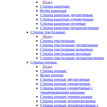
Назад
Стропы канатные
Ветви канатные
Стропы канатные двухветвевые
Стропы канатные одноветвевые
Стропы канатные петлевые
Стропы канатные четырехветвевые
Стропы текстильные
Назад
Стропы текстильные
Стропы текстильные двухветвевые
Стропы текстильные кольцевые
Стропы текстильные петлевые
Стропы текстильные четырехветвевые
Стропы цепные
Назад
Стропы цепные
Ветви цепные
Стропы цепные двухветвевые
Стропы цепные одноветвевые
Стропы цепные одноветвевые с
укорачивающими крюками
Стропы цепные универсальные
Стропы цепные четырехветвевые
Стропы цепные четырехветвевые с