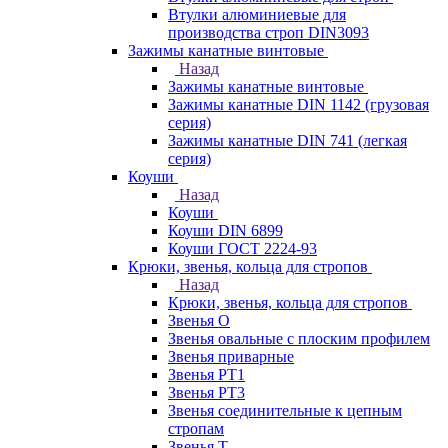
Втулки алюминиевые для
производства строп DIN3093
Зажимы канатные винтовые
Назад
Зажимы канатные винтовые
Зажимы канатные DIN 1142 (грузовая
серия)
Зажимы канатные DIN 741 (легкая
серия)
Коуши
Назад
Коуши
Коуши DIN 6899
Коуши ГОСТ 2224-93
Крюки, звенья, кольца для стропов
Назад
Крюки, звенья, кольца для стропов
Звенья О
Звенья овальные с плоским профилем
Звенья приварные
Звенья РТ1
Звенья РТ3
Звенья соединительные к цепным
стропам
Звенья Т