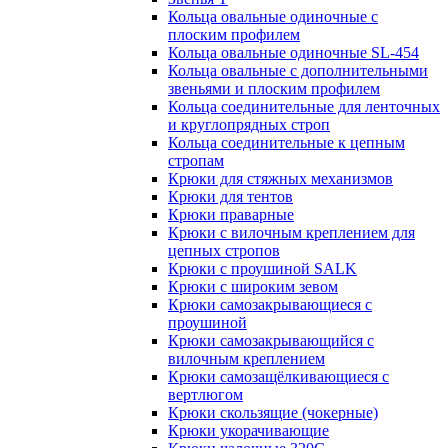
Кольца овальные одиночные c
плоским профилем
Кольца овальные одиночные SL-454
Кольца овальные с дополнительными
звеньями и плоским профилем
Кольца соединительные для ленточных
и круглопрядных строп
Кольца соединительные к цепным
стропам
Крюки для стяжных механизмов
Крюки для тентов
Крюки праварные
Крюки с вилочным креплением для
цепных стропов
Крюки с проушиной SALK
Крюки с широким зевом
Крюки самозакрывающиеся с
проушиной
Крюки самозакрывающийся с
вилочным креплением
Крюки самозащёлкивающиеся с
вертлюгом
Крюки скользящие (чокерные)
Крюки укорачивающие