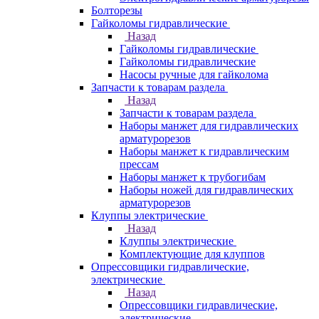
Болторезы
Гайколомы гидравлические
Назад
Гайколомы гидравлические
Гайколомы гидравлические
Насосы ручные для гайколома
Запчасти к товарам раздела
Назад
Запчасти к товарам раздела
Наборы манжет для гидравлических
арматурорезов
Наборы манжет к гидравлическим
прессам
Наборы манжет к трубогибам
Наборы ножей для гидравлических
арматурорезов
Клуппы электрические
Назад
Клуппы электрические
Комплектующие для клуппов
Опрессовщики гидравлические,
электрические
Назад
Опрессовщики гидравлические,
электрические