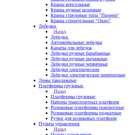
Краны консольные
Краны ручные козловые
Краны стреловые типа "Пионер"
Краны строительные "Окно"
Лебедки
Назад
Лебедки
Автомобильные лебедки
Канаты для лебедок
Лебедки ручные барабанные
Лебедки ручные рычажные
Лебедки ручные червячные
Лебедки электрические
Лебедки электрические переносные
Ломы такелажные
Платформы грузовые
Назад
Платформы грузовые
Наборы транспортных платформ
Роликовые платформы поворотные
Роликовые платформы подкатные
Ручки для роликовых платформ
Пульты управления
Назад
Пульты управления