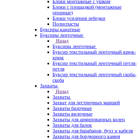
Блоки монтажные с ушком
Блоки с площадкой (монтажные
опорные)
Блоки усиления лебедки
Полиспасты
Буксиры канатные
Буксиры ленточные
Назад
Буксиры ленточные
Буксир текстильный ленточный крюк-
крюк
Буксир текстильный ленточный петля-
петля
Буксир текстильный ленточный скоба-
скоба
Захваты
Назад
Захваты
Захват для лестничных маршей
Захваты балочные
Захваты вилочные
Захваты для армированных колец
Захваты для балок
Захваты для барабанов, бухт и кабеля
Захваты для бордюрного камня