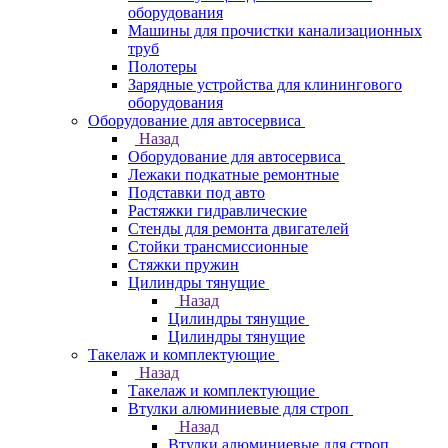
оборудования
Машины для прочистки канализационных
труб
Полотеры
Зарядные устройства для клинингового
оборудования
Оборудование для автосервиса
Назад
Оборудование для автосервиса
Лежаки подкатные ремонтные
Подставки под авто
Растяжки гидравлические
Стенды для ремонта двигателей
Стойки трансмиссионные
Стяжки пружин
Цилиндры тянущие
Назад
Цилиндры тянущие
Цилиндры тянущие
Такелаж и комплектующие
Назад
Такелаж и комплектующие
Втулки алюминиевые для строп
Назад
Втулки алюминиевые для строп