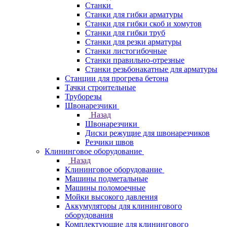
Станки
Станки для гибки арматуры
Станки для гибки скоб и хомутов
Станки для гибки труб
Станки для резки арматуры
Станки листогибочные
Станки правильно-отрезные
Станки резьбонакатные для арматуры
Станции для прогрева бетона
Тачки строительные
Труборезы
Швонарезчики
Назад
Швонарезчики
Диски режущие для швонарезчиков
Резчики швов
Клининговое оборудование
Назад
Клининговое оборудование
Машины подметальные
Машины поломоечные
Мойки высокого давления
Аккумуляторы для клинингового
оборудования
Комплектующие для клинингового