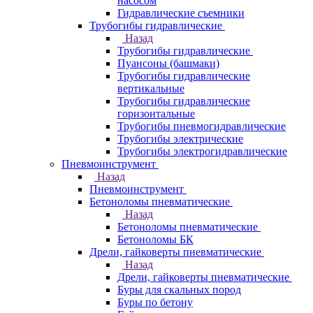
насосом
Гидравлические съемники
Трубогибы гидравлические
Назад
Трубогибы гидравлические
Пуансоны (башмаки)
Трубогибы гидравлические
вертикальные
Трубогибы гидравлические
горизонтальные
Трубогибы пневмогидравлические
Трубогибы электрические
Трубогибы электрогидравлические
Пневмоинструмент
Назад
Пневмоинструмент
Бетоноломы пневматические
Назад
Бетоноломы пневматические
Бетоноломы БК
Дрели, гайковерты пневматические
Назад
Дрели, гайковерты пневматические
Буры для скальных пород
Буры по бетону