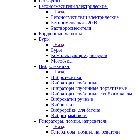
Бензорезы
Бетоносмесители электрические
Назад
Бетоносмесители электрические
Бетономешалки 220 В
Растворосмесители
Бордюрные машины
Буры
Назад
Буры
Комплектующие для буров
Мотобуры
Вибротехника
Назад
Вибротехника
Вибраторы глубинные
Вибраторы глубинные портативные
Вибраторы глубинные с гибким валом
Виброкатки ручные
Виброплиты
Виброрейки для бетона
Вибротрамбовки
Генераторы, помпы, нагреватели
Назад
Генераторы, помпы, нагреватели