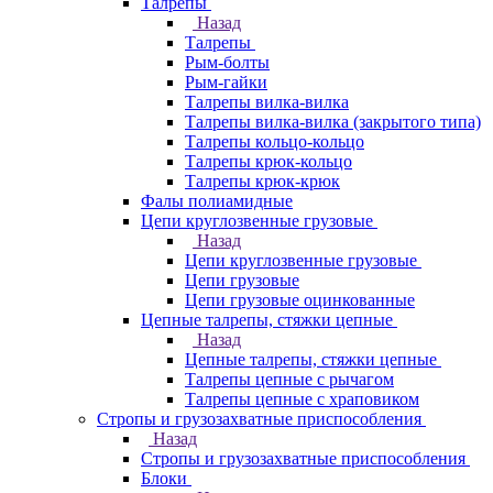
Талрепы
Назад
Талрепы
Рым-болты
Рым-гайки
Талрепы вилка-вилка
Талрепы вилка-вилка (закрытого типа)
Талрепы кольцо-кольцо
Талрепы крюк-кольцо
Талрепы крюк-крюк
Фалы полиамидные
Цепи круглозвенные грузовые
Назад
Цепи круглозвенные грузовые
Цепи грузовые
Цепи грузовые оцинкованные
Цепные талрепы, стяжки цепные
Назад
Цепные талрепы, стяжки цепные
Талрепы цепные с рычагом
Талрепы цепные с храповиком
Стропы и грузозахватные приспособления
Назад
Стропы и грузозахватные приспособления
Блоки