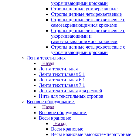
укорачивающими крюками
Стропы цепные универсальные
Стропы цепные четырехветвевые
Стропы цепные четырехветвевые с
самозакрывающимися крюками
Стропы цепные четырехветвевые с
укорачивающими и
самозакрывающимися крюками
Стропы цепные четырехветвевые с
укорачивающими крюками
Лента текстильная
Назад
Лента текстильная
Лента текстильная 5:1
Лента текстильная 6:1
Лента текстильная 7:1
Лента текстильная для ремней
Нить для текстильных стропов
Весовое оборудование
Назад
Весовое оборудование
Весы крановые
Назад
Весы крановые
Весы крановые высокотемпературные