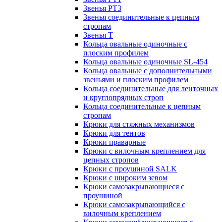
Звенья РТ3
Звенья соединительные к цепным
стропам
Звенья Т
Кольца овальные одиночные c
плоским профилем
Кольца овальные одиночные SL-454
Кольца овальные с дополнительными
звеньями и плоским профилем
Кольца соединительные для ленточных
и круглопрядных строп
Кольца соединительные к цепным
стропам
Крюки для стяжных механизмов
Крюки для тентов
Крюки праварные
Крюки с вилочным креплением для
цепных стропов
Крюки с проушиной SALK
Крюки с широким зевом
Крюки самозакрывающиеся с
проушиной
Крюки самозакрывающийся с
вилочным креплением