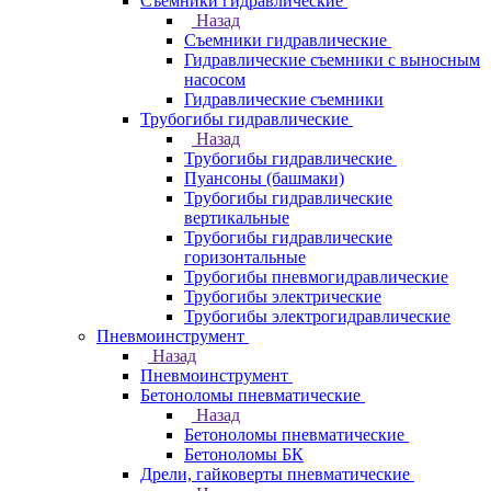
Съемники гидравлические
Назад
Съемники гидравлические
Гидравлические cъемники с выносным
насосом
Гидравлические съемники
Трубогибы гидравлические
Назад
Трубогибы гидравлические
Пуансоны (башмаки)
Трубогибы гидравлические
вертикальные
Трубогибы гидравлические
горизонтальные
Трубогибы пневмогидравлические
Трубогибы электрические
Трубогибы электрогидравлические
Пневмоинструмент
Назад
Пневмоинструмент
Бетоноломы пневматические
Назад
Бетоноломы пневматические
Бетоноломы БК
Дрели, гайковерты пневматические