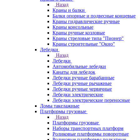
Назад
Краны и балки
Балки опорные и подвесные концевые
Краны гидравлические ручные
Краны консольные
Краны ручные козловые
Краны стреловые типа "Пионер"
Краны строительные "Окно"
Лебедки
Назад
Лебедки
Автомобильные лебедки
Канаты для лебедок
Лебедки ручные барабанные
Лебедки ручные рычажные
Лебедки ручные червячные
Лебедки электрические
Лебедки электрические переносные
Ломы такелажные
Платформы грузовые
Назад
Платформы грузовые
Наборы транспортных платформ
Роликовые платформы поворотные
Роликовые платформы подкатные