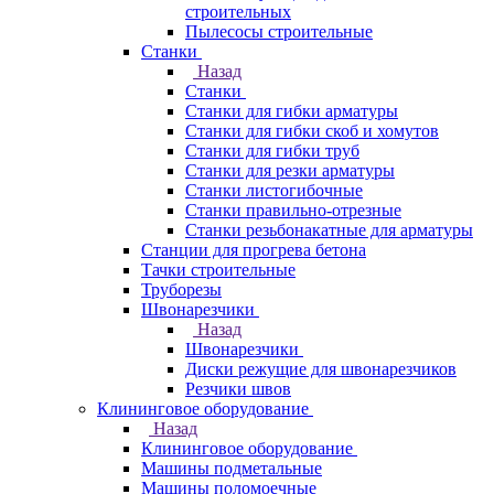
строительных
Пылесосы строительные
Станки
Назад
Станки
Станки для гибки арматуры
Станки для гибки скоб и хомутов
Станки для гибки труб
Станки для резки арматуры
Станки листогибочные
Станки правильно-отрезные
Станки резьбонакатные для арматуры
Станции для прогрева бетона
Тачки строительные
Труборезы
Швонарезчики
Назад
Швонарезчики
Диски режущие для швонарезчиков
Резчики швов
Клининговое оборудование
Назад
Клининговое оборудование
Машины подметальные
Машины поломоечные