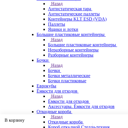
Назад
Антистатическая тара
Антистатические паллеты
Контейнеры KLT ESD (VDA)
Паллеты
Ящики и лотки
Большие пластиковые контейнеры
Назад
Большие пластиковые контейнеры
Неразборные контейнеры
Разборные контейнеры
Бочки
Назад
Бочки
Бочки металлические
Бочки пластиковые
Еврокубы
Ёмкости для отходов
Назад
Ёмкости для отходов
Аксессуары. Ёмкости для отходов
Откидные короба
Назад
В корзину
Откидные короба
Короб откидной Стелла-техник,