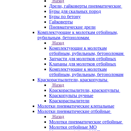
Назад
Дрели, гайковерты пневматические
Буры для скальных пород
Буры по бетону
Гайковерты
Пневматические дрели
Комплектующие к молоткам отбойным,
рубильным, бетоноломам
Назад
Комплектующие к молоткам
отбойным, рубильным, бетоноломам
Запчасти для молотков отбойных
Клапаны для молотков отбойных
Комплектующие к молоткам
отбойным, рубильным, бетоноломам
Краскораспылители, краскопульты
Назад
Краскораспылители, краскопульты
Краскопульты ручные
Краскораспылители
Молотки пневматические клепальные
Молотки пневматические отбойные
Назад
Молотки пневматические отбойные
Молотки отбойные МО