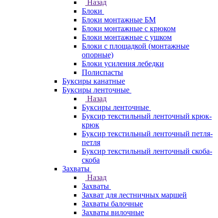
Назад
Блоки
Блоки монтажные БМ
Блоки монтажные с крюком
Блоки монтажные с ушком
Блоки с площадкой (монтажные
опорные)
Блоки усиления лебедки
Полиспасты
Буксиры канатные
Буксиры ленточные
Назад
Буксиры ленточные
Буксир текстильный ленточный крюк-
крюк
Буксир текстильный ленточный петля-
петля
Буксир текстильный ленточный скоба-
скоба
Захваты
Назад
Захваты
Захват для лестничных маршей
Захваты балочные
Захваты вилочные