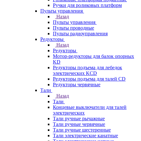
Ручки для роликовых платформ
Пульты управления
Назад
Пульты управления
Пульты проводные
Пульты радиоуправления
Редукторы
Назад
Редукторы
Мотор-редукторы для балок опорных
KD
Редукторы подъема для лебедок
электрических KCD
Редукторы подъема для талей CD
Редукторы червячные
Тали
Назад
Тали
Концевые выключатели для талей
электрических
Тали ручные рычажные
Тали ручные червячные
Тали ручные шестеренные
Тали электрические канатные