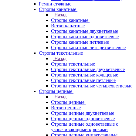
Ремни стяжные
Стропы канатные
Назад
Стропы канатные
Ветви канатные
Стропы канатные двухветвевые
Стропы канатные одноветвевые
Стропы канатные петлевые
Стропы канатные четырехветвевые
Стропы текстильные
Назад
Стропы текстильные
Стропы текстильные двухветвевые
Стропы текстильные кольцевые
Стропы текстильные петлевые
Стропы текстильные четырехветвевые
Стропы цепные
Назад
Стропы цепные
Ветви цепные
Стропы цепные двухветвевые
Стропы цепные одноветвевые
Стропы цепные одноветвевые с
укорачивающими крюками
Стропы цепные универсальные