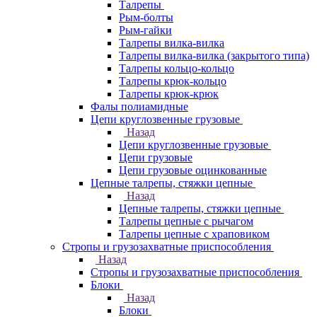
Талрепы
Рым-болты
Рым-гайки
Талрепы вилка-вилка
Талрепы вилка-вилка (закрытого типа)
Талрепы кольцо-кольцо
Талрепы крюк-кольцо
Талрепы крюк-крюк
Фалы полиамидные
Цепи круглозвенные грузовые
Назад
Цепи круглозвенные грузовые
Цепи грузовые
Цепи грузовые оцинкованные
Цепные талрепы, стяжки цепные
Назад
Цепные талрепы, стяжки цепные
Талрепы цепные с рычагом
Талрепы цепные с храповиком
Стропы и грузозахватные приспособления
Назад
Стропы и грузозахватные приспособления
Блоки
Назад
Блоки