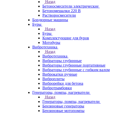
Назад
Бетоносмесители электрические
Бетономешалки 220 В
Растворосмесители
Бордюрные машины
Буры
Назад
Буры
Комплектующие для буров
Мотобуры
Вибротехника
Назад
Вибротехника
Вибраторы глубинные
Вибраторы глубинные портативные
Вибраторы глубинные с гибким валом
Виброкатки ручные
Виброплиты
Виброрейки для бетона
Вибротрамбовки
Генераторы, помпы, нагреватели
Назад
Генераторы, помпы, нагреватели
Бензиновые генераторы
Бензиновые мотопомпы