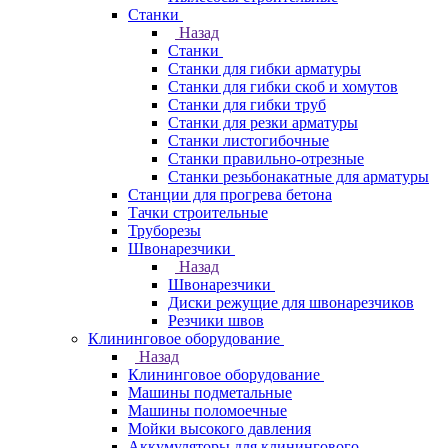
Станки
Назад
Станки
Станки для гибки арматуры
Станки для гибки скоб и хомутов
Станки для гибки труб
Станки для резки арматуры
Станки листогибочные
Станки правильно-отрезные
Станки резьбонакатные для арматуры
Станции для прогрева бетона
Тачки строительные
Труборезы
Швонарезчики
Назад
Швонарезчики
Диски режущие для швонарезчиков
Резчики швов
Клининговое оборудование
Назад
Клининговое оборудование
Машины подметальные
Машины поломоечные
Мойки высокого давления
Аккумуляторы для клинингового