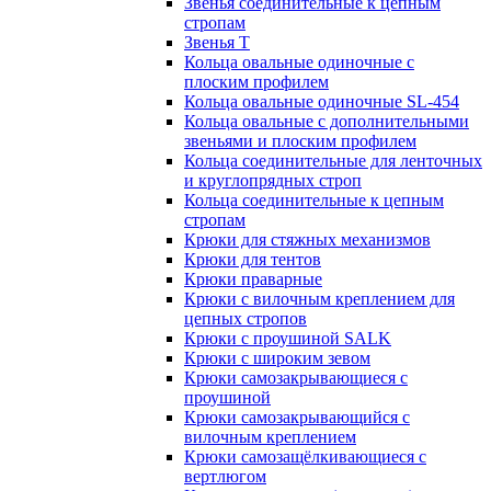
Звенья соединительные к цепным
стропам
Звенья Т
Кольца овальные одиночные c
плоским профилем
Кольца овальные одиночные SL-454
Кольца овальные с дополнительными
звеньями и плоским профилем
Кольца соединительные для ленточных
и круглопрядных строп
Кольца соединительные к цепным
стропам
Крюки для стяжных механизмов
Крюки для тентов
Крюки праварные
Крюки с вилочным креплением для
цепных стропов
Крюки с проушиной SALK
Крюки с широким зевом
Крюки самозакрывающиеся с
проушиной
Крюки самозакрывающийся с
вилочным креплением
Крюки самозащёлкивающиеся с
вертлюгом