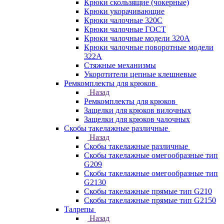
Крюки скользящие (чокерные)
Крюки укорачивающие
Крюки чалочные 320C
Крюки чалочные ГОСТ
Крюки чалочные модели 320А
Крюки чалочные поворотные модели
322А
Стяжные механизмы
Укоротители цепные клешневые
Ремкомплекты для крюков
Назад
Ремкомплекты для крюков
Защелки для крюков вилочных
Защелки для крюков чалочных
Скобы такелажные различные
Назад
Скобы такелажные различные
Скобы такелажные омегообразные тип
G209
Скобы такелажные омегообразные тип
G2130
Скобы такелажные прямые тип G210
Скобы такелажные прямые тип G2150
Талрепы
Назад