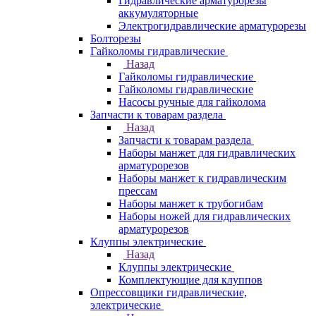
Гидравлические арматурорезы
аккумуляторные
Электрогидравлические арматурорезы
Болторезы
Гайколомы гидравлические
Назад
Гайколомы гидравлические
Гайколомы гидравлические
Насосы ручные для гайколома
Запчасти к товарам раздела
Назад
Запчасти к товарам раздела
Наборы манжет для гидравлических
арматурорезов
Наборы манжет к гидравлическим
прессам
Наборы манжет к трубогибам
Наборы ножей для гидравлических
арматурорезов
Клуппы электрические
Назад
Клуппы электрические
Комплектующие для клуппов
Опрессовщики гидравлические,
электрические