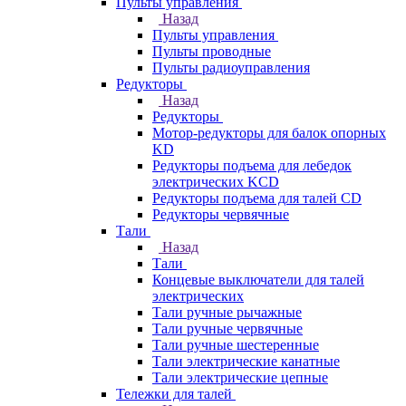
Пульты управления
Назад
Пульты управления
Пульты проводные
Пульты радиоуправления
Редукторы
Назад
Редукторы
Мотор-редукторы для балок опорных
KD
Редукторы подъема для лебедок
электрических KCD
Редукторы подъема для талей CD
Редукторы червячные
Тали
Назад
Тали
Концевые выключатели для талей
электрических
Тали ручные рычажные
Тали ручные червячные
Тали ручные шестеренные
Тали электрические канатные
Тали электрические цепные
Тележки для талей