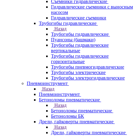
Съемники гидравлические
Гидравлические cъемники с выносным
насосом
Гидравлические съемники
Трубогибы гидравлические
Назад
Трубогибы гидравлические
Пуансоны (башмаки)
Трубогибы гидравлические
вертикальные
Трубогибы гидравлические
горизонтальные
Трубогибы пневмогидравлические
Трубогибы электрические
Трубогибы электрогидравлические
Пневмоинструмент
Назад
Пневмоинструмент
Бетоноломы пневматические
Назад
Бетоноломы пневматические
Бетоноломы БК
Дрели, гайковерты пневматические
Назад
Дрели, гайковерты пневматические