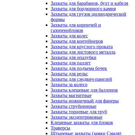
Захваты для барабанов, бухт и кабеля
Захваты для бордюрного камня
Захваты для грузов цилиндрической
формы
Захваты для кирпичей и
газопеноблоков
Захваты для колес
Захваты для контейнеров
Захваты для круглого проката
Захваты для листового металла
Захваты для опалубки
Захваты для паллет
Захваты для подъема бочек
Захваты для рельс
Захваты для сэндвич-панелей
Захваты за колесо
Захваты клещевые для баллонов
Захваты магнитные
Захваты ножничный для фанеры
Захваты струбцинные
Захваты торцевые для труб
Захваты эксцентриковые
Клещевые захваты для блоков
Траверсы
Штыревые захваты (замки Смаля)