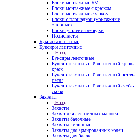
Блоки монтажные БМ
Блоки монтажные с крюком
Блоки монтажные с ушком
Блоки с площадкой (монтажные
опорные)
Блоки усиления лебедки
Полиспасты
Буксиры канатные
Буксиры ленточные
Назад
Буксиры ленточные
Буксир текстильный ленточный крюк-
крюк
Буксир текстильный ленточный петля-
петля
Буксир текстильный ленточный скоба-
скоба
Захваты
Назад
Захваты
Захват для лестничных маршей
Захваты балочные
Захваты вилочные
Захваты для армированных колец
Захваты для балок