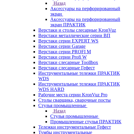
Назад
Аксессуары на перфорированный
экран
Аксессуары на перфорированный
экран ПРАКТИК
Верстаки и столы слесарные KronVuz
Верстаки металлические серии ВП
Верстаки серии EXPERT WS
Верстаки серии Garage
Верстаки серии PROFI M
Верстаки серии Profi W
Верстаки слесарные Toollbox
Верстаки слесарные Гефест
Инструментальные тележки ПРАКТИК
WDS
Инструментальные тележки ПРАКТИК
WDS HARD
Рабочие места серии KronVuz Pro
Столы сварщика, сварочные посты
Стулья промышленные
Назад
Стулья промышленные
Промышленные стулья ПРАКТИК
Тележки инструментальные Гефест
Тумбы инструментальные