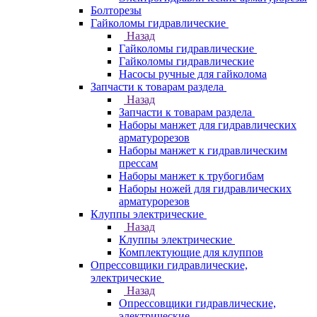
Болторезы
Гайколомы гидравлические
Назад
Гайколомы гидравлические
Гайколомы гидравлические
Насосы ручные для гайколома
Запчасти к товарам раздела
Назад
Запчасти к товарам раздела
Наборы манжет для гидравлических
арматурорезов
Наборы манжет к гидравлическим
прессам
Наборы манжет к трубогибам
Наборы ножей для гидравлических
арматурорезов
Клуппы электрические
Назад
Клуппы электрические
Комплектующие для клуппов
Опрессовщики гидравлические,
электрические
Назад
Опрессовщики гидравлические,
электрические