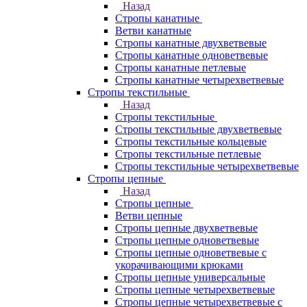
Назад
Стропы канатные
Ветви канатные
Стропы канатные двухветвевые
Стропы канатные одноветвевые
Стропы канатные петлевые
Стропы канатные четырехветвевые
Стропы текстильные
Назад
Стропы текстильные
Стропы текстильные двухветвевые
Стропы текстильные кольцевые
Стропы текстильные петлевые
Стропы текстильные четырехветвевые
Стропы цепные
Назад
Стропы цепные
Ветви цепные
Стропы цепные двухветвевые
Стропы цепные одноветвевые
Стропы цепные одноветвевые с
укорачивающими крюками
Стропы цепные универсальные
Стропы цепные четырехветвевые
Стропы цепные четырехветвевые с