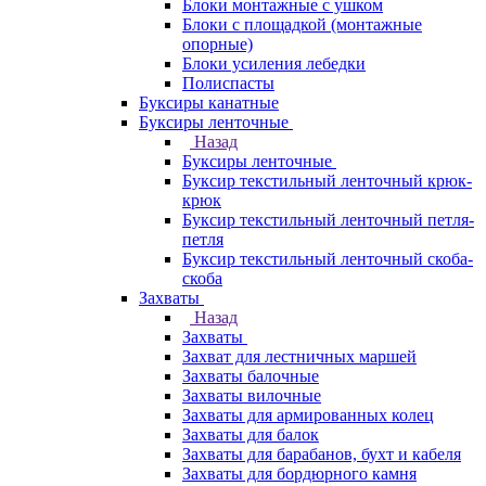
Блоки монтажные с ушком
Блоки с площадкой (монтажные
опорные)
Блоки усиления лебедки
Полиспасты
Буксиры канатные
Буксиры ленточные
Назад
Буксиры ленточные
Буксир текстильный ленточный крюк-
крюк
Буксир текстильный ленточный петля-
петля
Буксир текстильный ленточный скоба-
скоба
Захваты
Назад
Захваты
Захват для лестничных маршей
Захваты балочные
Захваты вилочные
Захваты для армированных колец
Захваты для балок
Захваты для барабанов, бухт и кабеля
Захваты для бордюрного камня