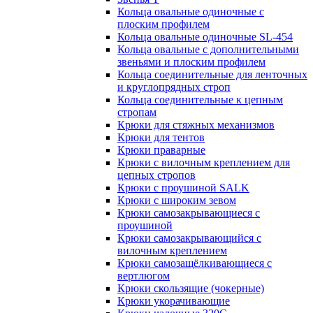
Кольца овальные одиночные c
плоским профилем
Кольца овальные одиночные SL-454
Кольца овальные с дополнительными
звеньями и плоским профилем
Кольца соединительные для ленточных
и круглопрядных строп
Кольца соединительные к цепным
стропам
Крюки для стяжных механизмов
Крюки для тентов
Крюки праварные
Крюки с вилочным креплением для
цепных стропов
Крюки с проушиной SALK
Крюки с широким зевом
Крюки самозакрывающиеся с
проушиной
Крюки самозакрывающийся с
вилочным креплением
Крюки самозащёлкивающиеся с
вертлюгом
Крюки скользящие (чокерные)
Крюки укорачивающие