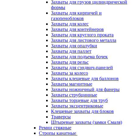
Захваты для грузов цилиндрической
формы
Захваты для кирпичей и
газопеноблоков
Захваты для колес
Захваты для контейнеров
Захваты для круглого проката
Захваты для листового металла
Захваты для опалубки
Захваты для паллет
Захваты для подъема бочек
Захваты для рельс
Захваты для сэндвич-панелей
Захваты за колесо
Захваты клещевые для баллонов
Захваты магнитные
Захваты ножничный для фанеры
Захваты струбцинные
Захваты торцевые для труб
Захваты эксцентриковые
Клещевые захваты для блоков
Траверсы
Штыревые захваты (замки Смаля)
Ремни стяжные
Стропы канатные