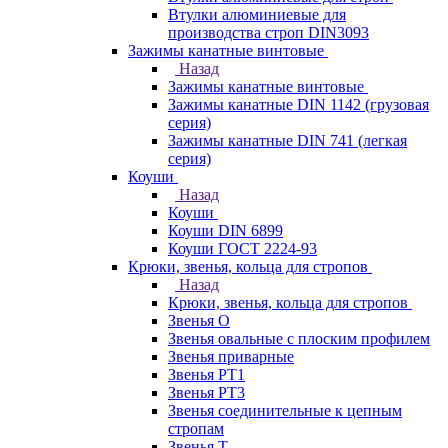
Втулки алюминиевые для
производства строп DIN3093
Зажимы канатные винтовые
Назад
Зажимы канатные винтовые
Зажимы канатные DIN 1142 (грузовая
серия)
Зажимы канатные DIN 741 (легкая
серия)
Коуши
Назад
Коуши
Коуши DIN 6899
Коуши ГОСТ 2224-93
Крюки, звенья, кольца для стропов
Назад
Крюки, звенья, кольца для стропов
Звенья О
Звенья овальные с плоским профилем
Звенья приварные
Звенья РТ1
Звенья РТ3
Звенья соединительные к цепным
стропам
Звенья Т