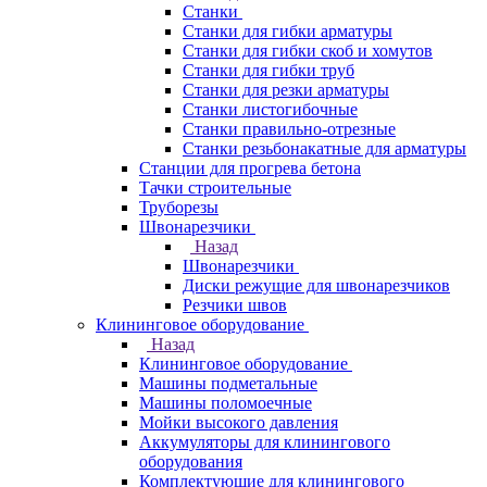
Станки
Станки для гибки арматуры
Станки для гибки скоб и хомутов
Станки для гибки труб
Станки для резки арматуры
Станки листогибочные
Станки правильно-отрезные
Станки резьбонакатные для арматуры
Станции для прогрева бетона
Тачки строительные
Труборезы
Швонарезчики
Назад
Швонарезчики
Диски режущие для швонарезчиков
Резчики швов
Клининговое оборудование
Назад
Клининговое оборудование
Машины подметальные
Машины поломоечные
Мойки высокого давления
Аккумуляторы для клинингового
оборудования
Комплектующие для клинингового