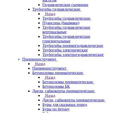
насосом
Гидравлические съемники
Трубогибы гидравлические
Назад
Трубогибы гидравлические
Пуансоны (башмаки)
Трубогибы гидравлические
вертикальные
Трубогибы гидравлические
горизонтальные
Трубогибы пневмогидравлические
Трубогибы электрические
Трубогибы электрогидравлические
Пневмоинструмент
Назад
Пневмоинструмент
Бетоноломы пневматические
Назад
Бетоноломы пневматические
Бетоноломы БК
Дрели, гайковерты пневматические
Назад
Дрели, гайковерты пневматические
Буры для скальных пород
Буры по бетону