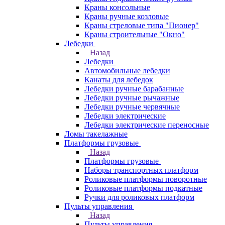
Краны консольные
Краны ручные козловые
Краны стреловые типа "Пионер"
Краны строительные "Окно"
Лебедки
Назад
Лебедки
Автомобильные лебедки
Канаты для лебедок
Лебедки ручные барабанные
Лебедки ручные рычажные
Лебедки ручные червячные
Лебедки электрические
Лебедки электрические переносные
Ломы такелажные
Платформы грузовые
Назад
Платформы грузовые
Наборы транспортных платформ
Роликовые платформы поворотные
Роликовые платформы подкатные
Ручки для роликовых платформ
Пульты управления
Назад
Пульты управления