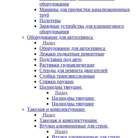
оборудования
Машины для прочистки канализационных
труб
Полотеры
Зарядные устройства для клинингового
оборудования
Оборудование для автосервиса
Назад
Оборудование для автосервиса
Лежаки подкатные ремонтные
Подставки под авто
Растяжки гидравлические
Стенды для ремонта двигателей
Стойки трансмиссионные
Стяжки пружин
Цилиндры тянущие
Назад
Цилиндры тянущие
Цилиндры тянущие
Такелаж и комплектующие
Назад
Такелаж и комплектующие
Втулки алюминиевые для строп
Назад
Втулки алюминиевые для строп