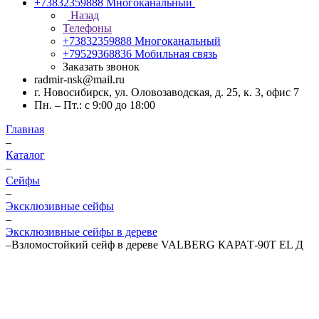
+73832359888
Многоканальный
Назад
Телефоны
+73832359888
Многоканальный
+79529368836
Мобильная связь
Заказать звонок
radmir-nsk@mail.ru
г. Новосибирск, ул. Оловозаводская, д. 25, к. 3, офис 7
Пн. – Пт.: с 9:00 до 18:00
Главная
–
Каталог
–
Сейфы
–
Эксклюзивные сейфы
–
Эксклюзивные сейфы в дереве
–
Взломостойкий сейф в дереве VALBERG КАРАТ-90T EL Д