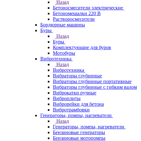
Назад
Бетоносмесители электрические
Бетономешалки 220 В
Растворосмесители
Бордюрные машины
Буры
Назад
Буры
Комплектующие для буров
Мотобуры
Вибротехника
Назад
Вибротехника
Вибраторы глубинные
Вибраторы глубинные портативные
Вибраторы глубинные с гибким валом
Виброкатки ручные
Виброплиты
Виброрейки для бетона
Вибротрамбовки
Генераторы, помпы, нагреватели
Назад
Генераторы, помпы, нагреватели
Бензиновые генераторы
Бензиновые мотопомпы