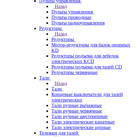
Пульты управления
Назад
Пульты управления
Пульты проводные
Пульты радиоуправления
Редукторы
Назад
Редукторы
Мотор-редукторы для балок опорных
KD
Редукторы подъема для лебедок
электрических KCD
Редукторы подъема для талей CD
Редукторы червячные
Тали
Назад
Тали
Концевые выключатели для талей
электрических
Тали ручные рычажные
Тали ручные червячные
Тали ручные шестеренные
Тали электрические канатные
Тали электрические цепные
Тележки для талей