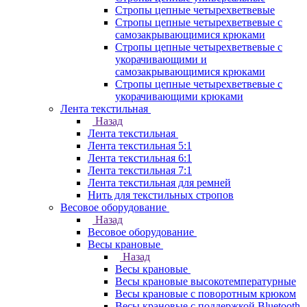
Стропы цепные четырехветвевые
Стропы цепные четырехветвевые с
самозакрывающимися крюками
Стропы цепные четырехветвевые с
укорачивающими и
самозакрывающимися крюками
Стропы цепные четырехветвевые с
укорачивающими крюками
Лента текстильная
Назад
Лента текстильная
Лента текстильная 5:1
Лента текстильная 6:1
Лента текстильная 7:1
Лента текстильная для ремней
Нить для текстильных стропов
Весовое оборудование
Назад
Весовое оборудование
Весы крановые
Назад
Весы крановые
Весы крановые высокотемпературные
Весы крановые с поворотным крюком
Весы крановые с поддержкой Bluetooth