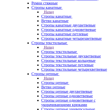
Ремни стяжные
Стропы канатные
Назад
Стропы канатные
Ветви канатные
Стропы канатные двухветвевые
Стропы канатные одноветвевые
Стропы канатные петлевые
Стропы канатные четырехветвевые
Стропы текстильные
Назад
Стропы текстильные
Стропы текстильные двухветвевые
Стропы текстильные кольцевые
Стропы текстильные петлевые
Стропы текстильные четырехветвевые
Стропы цепные
Назад
Стропы цепные
Ветви цепные
Стропы цепные двухветвевые
Стропы цепные одноветвевые
Стропы цепные одноветвевые с
укорачивающими крюками
Стропы цепные универсальные