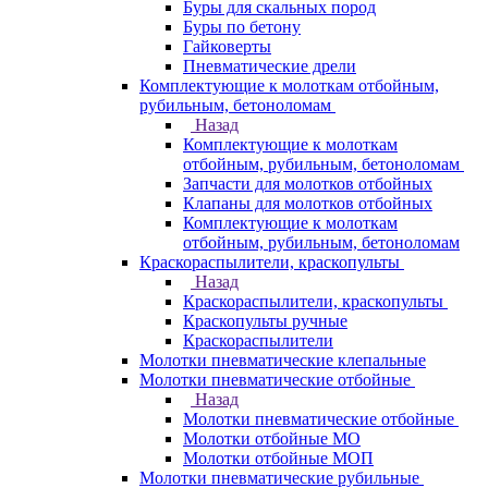
Буры для скальных пород
Буры по бетону
Гайковерты
Пневматические дрели
Комплектующие к молоткам отбойным,
рубильным, бетоноломам
Назад
Комплектующие к молоткам
отбойным, рубильным, бетоноломам
Запчасти для молотков отбойных
Клапаны для молотков отбойных
Комплектующие к молоткам
отбойным, рубильным, бетоноломам
Краскораспылители, краскопульты
Назад
Краскораспылители, краскопульты
Краскопульты ручные
Краскораспылители
Молотки пневматические клепальные
Молотки пневматические отбойные
Назад
Молотки пневматические отбойные
Молотки отбойные МО
Молотки отбойные МОП
Молотки пневматические рубильные