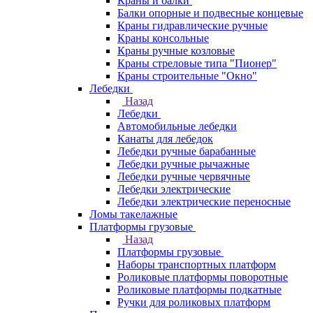
Краны и балки
Балки опорные и подвесные концевые
Краны гидравлические ручные
Краны консольные
Краны ручные козловые
Краны стреловые типа "Пионер"
Краны строительные "Окно"
Лебедки
Назад
Лебедки
Автомобильные лебедки
Канаты для лебедок
Лебедки ручные барабанные
Лебедки ручные рычажные
Лебедки ручные червячные
Лебедки электрические
Лебедки электрические переносные
Ломы такелажные
Платформы грузовые
Назад
Платформы грузовые
Наборы транспортных платформ
Роликовые платформы поворотные
Роликовые платформы подкатные
Ручки для роликовых платформ