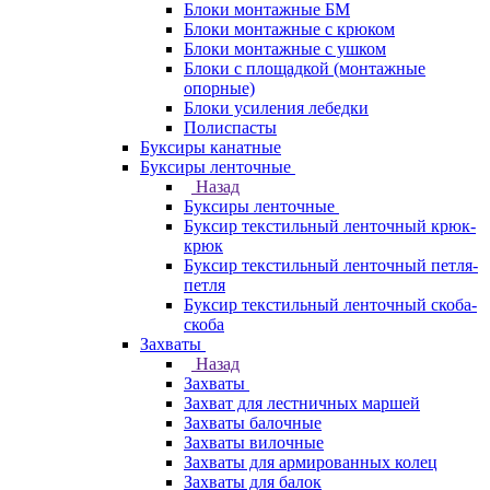
Блоки монтажные БМ
Блоки монтажные с крюком
Блоки монтажные с ушком
Блоки с площадкой (монтажные
опорные)
Блоки усиления лебедки
Полиспасты
Буксиры канатные
Буксиры ленточные
Назад
Буксиры ленточные
Буксир текстильный ленточный крюк-
крюк
Буксир текстильный ленточный петля-
петля
Буксир текстильный ленточный скоба-
скоба
Захваты
Назад
Захваты
Захват для лестничных маршей
Захваты балочные
Захваты вилочные
Захваты для армированных колец
Захваты для балок