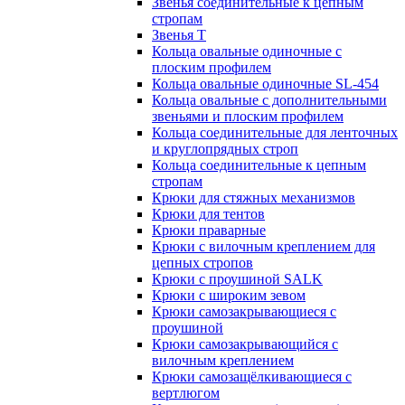
Звенья соединительные к цепным
стропам
Звенья Т
Кольца овальные одиночные c
плоским профилем
Кольца овальные одиночные SL-454
Кольца овальные с дополнительными
звеньями и плоским профилем
Кольца соединительные для ленточных
и круглопрядных строп
Кольца соединительные к цепным
стропам
Крюки для стяжных механизмов
Крюки для тентов
Крюки праварные
Крюки с вилочным креплением для
цепных стропов
Крюки с проушиной SALK
Крюки с широким зевом
Крюки самозакрывающиеся с
проушиной
Крюки самозакрывающийся с
вилочным креплением
Крюки самозащёлкивающиеся с
вертлюгом