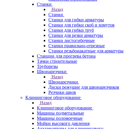
Станки
Назад
Станки
Станки для гибки арматуры
Станки для гибки скоб и хомутов
Станки для гибки труб
Станки для резки арматуры
Станки листогибочные
Станки правильно-отрезные
Станки резьбонакатные для арматуры
Станции для прогрева бетона
Тачки строительные
Труборезы
Швонарезчики
Назад
Швонарезчики
Диски режущие для швонарезчиков
Резчики швов
Клининговое оборудование
Назад
Клининговое оборудование
Машины подметальные
Машины поломоечные
Мойки высокого давления
Аккумуляторы для клинингового