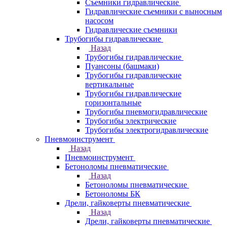
Съемники гидравлические
Гидравлические cъемники с выносным
насосом
Гидравлические съемники
Трубогибы гидравлические
Назад
Трубогибы гидравлические
Пуансоны (башмаки)
Трубогибы гидравлические
вертикальные
Трубогибы гидравлические
горизонтальные
Трубогибы пневмогидравлические
Трубогибы электрические
Трубогибы электрогидравлические
Пневмоинструмент
Назад
Пневмоинструмент
Бетоноломы пневматические
Назад
Бетоноломы пневматические
Бетоноломы БК
Дрели, гайковерты пневматические
Назад
Дрели, гайковерты пневматические