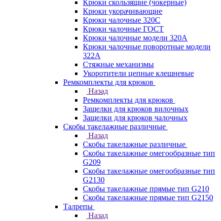
Крюки скользящие (чокерные)
Крюки укорачивающие
Крюки чалочные 320C
Крюки чалочные ГОСТ
Крюки чалочные модели 320А
Крюки чалочные поворотные модели
322А
Стяжные механизмы
Укоротители цепные клешневые
Ремкомплекты для крюков
Назад
Ремкомплекты для крюков
Защелки для крюков вилочных
Защелки для крюков чалочных
Скобы такелажные различные
Назад
Скобы такелажные различные
Скобы такелажные омегообразные тип
G209
Скобы такелажные омегообразные тип
G2130
Скобы такелажные прямые тип G210
Скобы такелажные прямые тип G2150
Талрепы
Назад