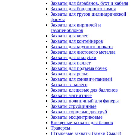
Захваты для барабанов, бухт и кабеля
Захваты для бордюрного камня
Захваты для грузов цилиндрической
формы
Захваты для кирпичей и
газопеноблоков
Захваты для колес
Захваты для контейнеров
Захваты для круглого проката
Захваты для листового металла
Захваты для опалубки
Захваты для паллет
Захваты для подъема бочек
Захваты для рельс
Захваты для сэндвич-панелей
Захваты за колесо
Захваты клещевые для баллонов
Захваты магнитные
Захваты ножничный для фанеры
Захваты струбцинные
Захваты торцевые для труб
Захваты эксцентриковые
Клещевые захваты для блоков
Траверсы
Штыревые захваты (замки Смаля)