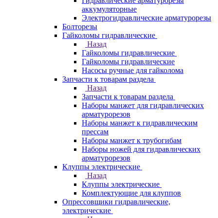
Гидравлические арматурорезы
аккумуляторные
Электрогидравлические арматурорезы
Болторезы
Гайколомы гидравлические
Назад
Гайколомы гидравлические
Гайколомы гидравлические
Насосы ручные для гайколома
Запчасти к товарам раздела
Назад
Запчасти к товарам раздела
Наборы манжет для гидравлических
арматурорезов
Наборы манжет к гидравлическим
прессам
Наборы манжет к трубогибам
Наборы ножей для гидравлических
арматурорезов
Клуппы электрические
Назад
Клуппы электрические
Комплектующие для клуппов
Опрессовщики гидравлические,
электрические