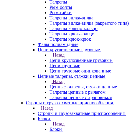
Талрепы
Рым-болты
Рым-гайки
Талрепы вилка-вилка
Талрепы вилка-вилка (закрытого типа)
Талрепы кольцо-кольцо
Талрепы крюк-кольцо
Талрепы крюк-крюк
Фалы полиамидные
Цепи круглозвенные грузовые
Назад
Цепи круглозвенные грузовые
Цепи грузовые
Цепи грузовые оцинкованные
Цепные талрепы, стяжки цепные
Назад
Цепные талрепы, стяжки цепные
Талрепы цепные с рычагом
Талрепы цепные с храповиком
Стропы и грузозахватные приспособления
Назад
Стропы и грузозахватные приспособления
Блоки
Назад
Блоки