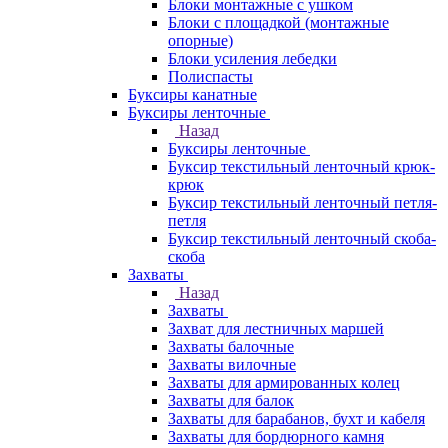
Блоки монтажные с ушком
Блоки с площадкой (монтажные
опорные)
Блоки усиления лебедки
Полиспасты
Буксиры канатные
Буксиры ленточные
Назад
Буксиры ленточные
Буксир текстильный ленточный крюк-
крюк
Буксир текстильный ленточный петля-
петля
Буксир текстильный ленточный скоба-
скоба
Захваты
Назад
Захваты
Захват для лестничных маршей
Захваты балочные
Захваты вилочные
Захваты для армированных колец
Захваты для балок
Захваты для барабанов, бухт и кабеля
Захваты для бордюрного камня