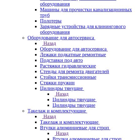
оборудования
Машины для прочистки канализационных
труб
Полотеры
Зарядные устройства для клинингового
оборудования
Оборудование для автосервиса
Назад
Оборудование для автосервиса
Лежаки подкатные ремонтные
Подставки под авто
Растяжки гидравлические
Стенды для ремонта двигателей
Стойки трансмиссионные
Стяжки пружин
Цилиндры тянущие
Назад
Цилиндры тянущие
Цилиндры тянущие
Такелаж и комплектующие
Назад
Такелаж и комплектующие
Втулки алюминиевые для строп
Назад
Втулки алюминиевые для строп