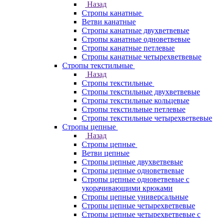
Назад
Стропы канатные
Ветви канатные
Стропы канатные двухветвевые
Стропы канатные одноветвевые
Стропы канатные петлевые
Стропы канатные четырехветвевые
Стропы текстильные
Назад
Стропы текстильные
Стропы текстильные двухветвевые
Стропы текстильные кольцевые
Стропы текстильные петлевые
Стропы текстильные четырехветвевые
Стропы цепные
Назад
Стропы цепные
Ветви цепные
Стропы цепные двухветвевые
Стропы цепные одноветвевые
Стропы цепные одноветвевые с
укорачивающими крюками
Стропы цепные универсальные
Стропы цепные четырехветвевые
Стропы цепные четырехветвевые с