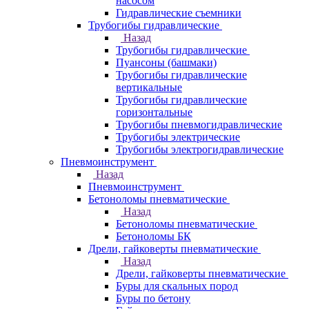
насосом
Гидравлические съемники
Трубогибы гидравлические
Назад
Трубогибы гидравлические
Пуансоны (башмаки)
Трубогибы гидравлические
вертикальные
Трубогибы гидравлические
горизонтальные
Трубогибы пневмогидравлические
Трубогибы электрические
Трубогибы электрогидравлические
Пневмоинструмент
Назад
Пневмоинструмент
Бетоноломы пневматические
Назад
Бетоноломы пневматические
Бетоноломы БК
Дрели, гайковерты пневматические
Назад
Дрели, гайковерты пневматические
Буры для скальных пород
Буры по бетону