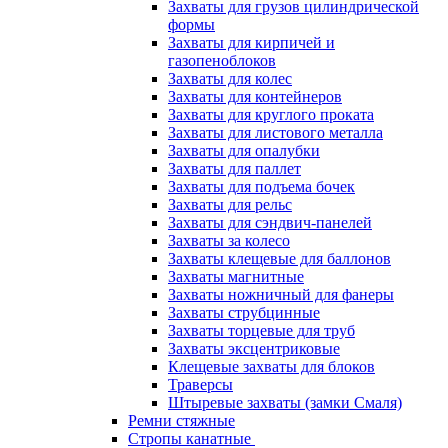
Захваты для грузов цилиндрической
формы
Захваты для кирпичей и
газопеноблоков
Захваты для колес
Захваты для контейнеров
Захваты для круглого проката
Захваты для листового металла
Захваты для опалубки
Захваты для паллет
Захваты для подъема бочек
Захваты для рельс
Захваты для сэндвич-панелей
Захваты за колесо
Захваты клещевые для баллонов
Захваты магнитные
Захваты ножничный для фанеры
Захваты струбцинные
Захваты торцевые для труб
Захваты эксцентриковые
Клещевые захваты для блоков
Траверсы
Штыревые захваты (замки Смаля)
Ремни стяжные
Стропы канатные