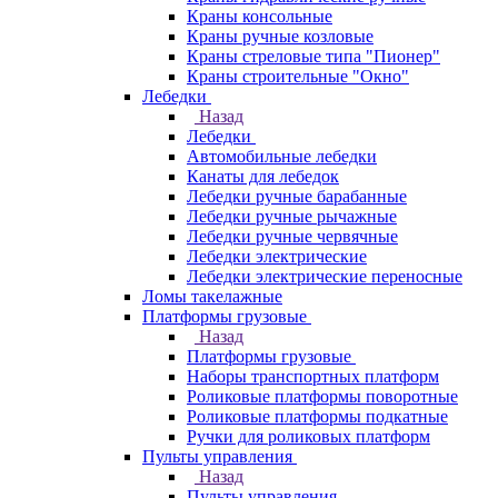
Краны консольные
Краны ручные козловые
Краны стреловые типа "Пионер"
Краны строительные "Окно"
Лебедки
Назад
Лебедки
Автомобильные лебедки
Канаты для лебедок
Лебедки ручные барабанные
Лебедки ручные рычажные
Лебедки ручные червячные
Лебедки электрические
Лебедки электрические переносные
Ломы такелажные
Платформы грузовые
Назад
Платформы грузовые
Наборы транспортных платформ
Роликовые платформы поворотные
Роликовые платформы подкатные
Ручки для роликовых платформ
Пульты управления
Назад
Пульты управления