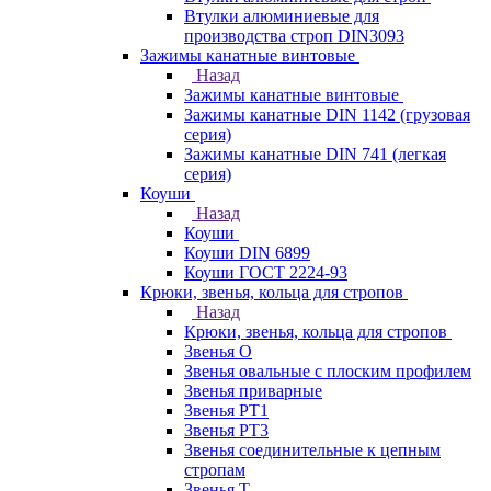
Втулки алюминиевые для
производства строп DIN3093
Зажимы канатные винтовые
Назад
Зажимы канатные винтовые
Зажимы канатные DIN 1142 (грузовая
серия)
Зажимы канатные DIN 741 (легкая
серия)
Коуши
Назад
Коуши
Коуши DIN 6899
Коуши ГОСТ 2224-93
Крюки, звенья, кольца для стропов
Назад
Крюки, звенья, кольца для стропов
Звенья О
Звенья овальные с плоским профилем
Звенья приварные
Звенья РТ1
Звенья РТ3
Звенья соединительные к цепным
стропам
Звенья Т