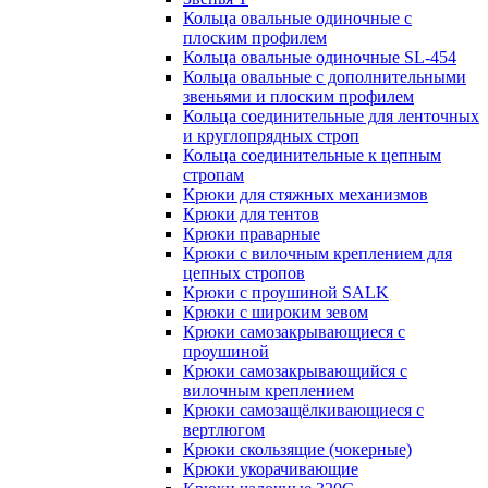
Кольца овальные одиночные c
плоским профилем
Кольца овальные одиночные SL-454
Кольца овальные с дополнительными
звеньями и плоским профилем
Кольца соединительные для ленточных
и круглопрядных строп
Кольца соединительные к цепным
стропам
Крюки для стяжных механизмов
Крюки для тентов
Крюки праварные
Крюки с вилочным креплением для
цепных стропов
Крюки с проушиной SALK
Крюки с широким зевом
Крюки самозакрывающиеся с
проушиной
Крюки самозакрывающийся с
вилочным креплением
Крюки самозащёлкивающиеся с
вертлюгом
Крюки скользящие (чокерные)
Крюки укорачивающие