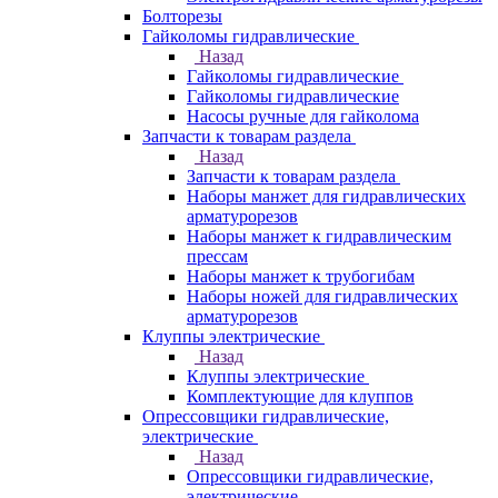
Болторезы
Гайколомы гидравлические
Назад
Гайколомы гидравлические
Гайколомы гидравлические
Насосы ручные для гайколома
Запчасти к товарам раздела
Назад
Запчасти к товарам раздела
Наборы манжет для гидравлических
арматурорезов
Наборы манжет к гидравлическим
прессам
Наборы манжет к трубогибам
Наборы ножей для гидравлических
арматурорезов
Клуппы электрические
Назад
Клуппы электрические
Комплектующие для клуппов
Опрессовщики гидравлические,
электрические
Назад
Опрессовщики гидравлические,
электрические