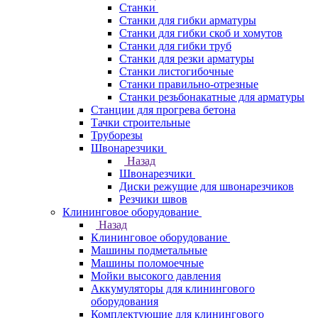
Станки
Станки для гибки арматуры
Станки для гибки скоб и хомутов
Станки для гибки труб
Станки для резки арматуры
Станки листогибочные
Станки правильно-отрезные
Станки резьбонакатные для арматуры
Станции для прогрева бетона
Тачки строительные
Труборезы
Швонарезчики
Назад
Швонарезчики
Диски режущие для швонарезчиков
Резчики швов
Клининговое оборудование
Назад
Клининговое оборудование
Машины подметальные
Машины поломоечные
Мойки высокого давления
Аккумуляторы для клинингового
оборудования
Комплектующие для клинингового