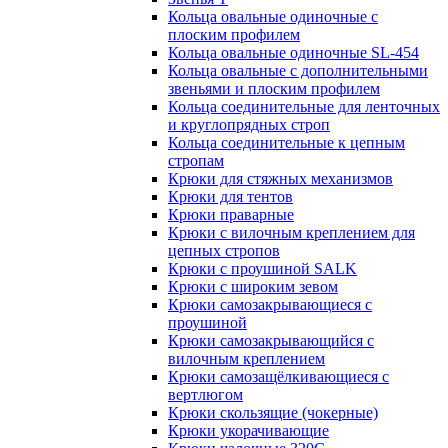
Кольца овальные одиночные c
плоским профилем
Кольца овальные одиночные SL-454
Кольца овальные с дополнительными
звеньями и плоским профилем
Кольца соединительные для ленточных
и круглопрядных строп
Кольца соединительные к цепным
стропам
Крюки для стяжных механизмов
Крюки для тентов
Крюки праварные
Крюки с вилочным креплением для
цепных стропов
Крюки с проушиной SALK
Крюки с широким зевом
Крюки самозакрывающиеся с
проушиной
Крюки самозакрывающийся с
вилочным креплением
Крюки самозащёлкивающиеся с
вертлюгом
Крюки скользящие (чокерные)
Крюки укорачивающие