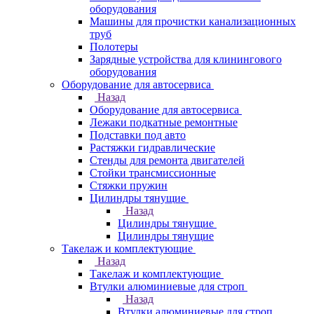
оборудования
Машины для прочистки канализационных
труб
Полотеры
Зарядные устройства для клинингового
оборудования
Оборудование для автосервиса
Назад
Оборудование для автосервиса
Лежаки подкатные ремонтные
Подставки под авто
Растяжки гидравлические
Стенды для ремонта двигателей
Стойки трансмиссионные
Стяжки пружин
Цилиндры тянущие
Назад
Цилиндры тянущие
Цилиндры тянущие
Такелаж и комплектующие
Назад
Такелаж и комплектующие
Втулки алюминиевые для строп
Назад
Втулки алюминиевые для строп