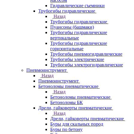
насосом
Гидравлические съемники
Трубогибы гидравлические
Назад
Трубогибы гидравлические
Пуансоны (башмаки)
Трубогибы гидравлические
вертикальные
Трубогибы гидравлические
горизонтальные
Трубогибы пневмогидравлические
Трубогибы электрические
Трубогибы электрогидравлические
Пневмоинструмент
Назад
Пневмоинструмент
Бетоноломы пневматические
Назад
Бетоноломы пневматические
Бетоноломы БК
Дрели, гайковерты пневматические
Назад
Дрели, гайковерты пневматические
Буры для скальных пород
Буры по бетону