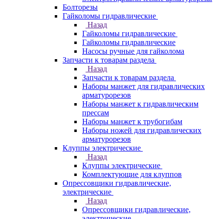
Болторезы
Гайколомы гидравлические
Назад
Гайколомы гидравлические
Гайколомы гидравлические
Насосы ручные для гайколома
Запчасти к товарам раздела
Назад
Запчасти к товарам раздела
Наборы манжет для гидравлических
арматурорезов
Наборы манжет к гидравлическим
прессам
Наборы манжет к трубогибам
Наборы ножей для гидравлических
арматурорезов
Клуппы электрические
Назад
Клуппы электрические
Комплектующие для клуппов
Опрессовщики гидравлические,
электрические
Назад
Опрессовщики гидравлические,
электрические