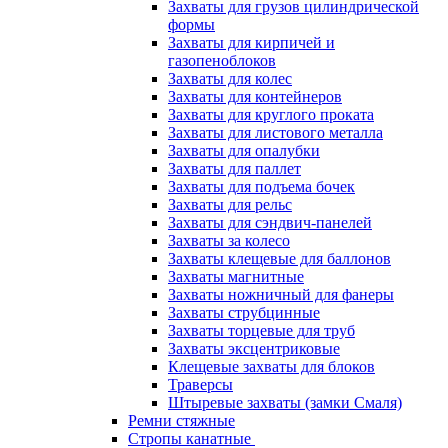
Захваты для грузов цилиндрической
формы
Захваты для кирпичей и
газопеноблоков
Захваты для колес
Захваты для контейнеров
Захваты для круглого проката
Захваты для листового металла
Захваты для опалубки
Захваты для паллет
Захваты для подъема бочек
Захваты для рельс
Захваты для сэндвич-панелей
Захваты за колесо
Захваты клещевые для баллонов
Захваты магнитные
Захваты ножничный для фанеры
Захваты струбцинные
Захваты торцевые для труб
Захваты эксцентриковые
Клещевые захваты для блоков
Траверсы
Штыревые захваты (замки Смаля)
Ремни стяжные
Стропы канатные