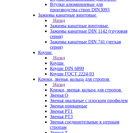
Втулки алюминиевые для
производства строп DIN3093
Зажимы канатные винтовые
Назад
Зажимы канатные винтовые
Зажимы канатные DIN 1142 (грузовая
серия)
Зажимы канатные DIN 741 (легкая
серия)
Коуши
Назад
Коуши
Коуши DIN 6899
Коуши ГОСТ 2224-93
Крюки, звенья, кольца для стропов
Назад
Крюки, звенья, кольца для стропов
Звенья О
Звенья овальные с плоским профилем
Звенья приварные
Звенья РТ1
Звенья РТ3
Звенья соединительные к цепным
стропам
Звенья Т