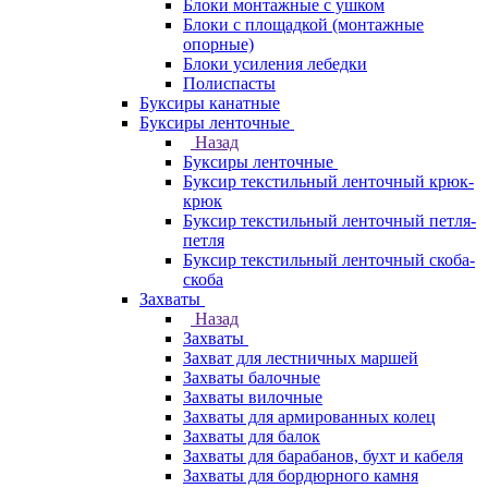
Блоки монтажные с ушком
Блоки с площадкой (монтажные
опорные)
Блоки усиления лебедки
Полиспасты
Буксиры канатные
Буксиры ленточные
Назад
Буксиры ленточные
Буксир текстильный ленточный крюк-
крюк
Буксир текстильный ленточный петля-
петля
Буксир текстильный ленточный скоба-
скоба
Захваты
Назад
Захваты
Захват для лестничных маршей
Захваты балочные
Захваты вилочные
Захваты для армированных колец
Захваты для балок
Захваты для барабанов, бухт и кабеля
Захваты для бордюрного камня