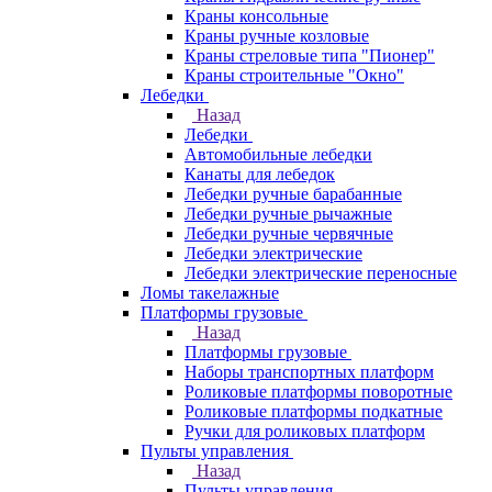
Краны консольные
Краны ручные козловые
Краны стреловые типа "Пионер"
Краны строительные "Окно"
Лебедки
Назад
Лебедки
Автомобильные лебедки
Канаты для лебедок
Лебедки ручные барабанные
Лебедки ручные рычажные
Лебедки ручные червячные
Лебедки электрические
Лебедки электрические переносные
Ломы такелажные
Платформы грузовые
Назад
Платформы грузовые
Наборы транспортных платформ
Роликовые платформы поворотные
Роликовые платформы подкатные
Ручки для роликовых платформ
Пульты управления
Назад
Пульты управления