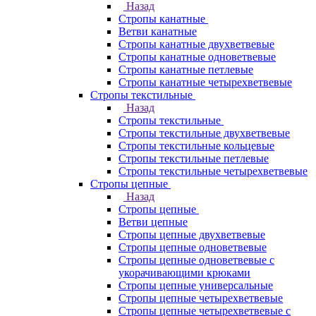
Назад
Стропы канатные
Ветви канатные
Стропы канатные двухветвевые
Стропы канатные одноветвевые
Стропы канатные петлевые
Стропы канатные четырехветвевые
Стропы текстильные
Назад
Стропы текстильные
Стропы текстильные двухветвевые
Стропы текстильные кольцевые
Стропы текстильные петлевые
Стропы текстильные четырехветвевые
Стропы цепные
Назад
Стропы цепные
Ветви цепные
Стропы цепные двухветвевые
Стропы цепные одноветвевые
Стропы цепные одноветвевые с
укорачивающими крюками
Стропы цепные универсальные
Стропы цепные четырехветвевые
Стропы цепные четырехветвевые с