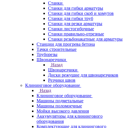
Станки
Станки для гибки арматуры
Станки для гибки скоб и хомутов
Станки для гибки труб
Станки для резки арматуры
Станки листогибочные
Станки правильно-отрезные
Станки резьбонакатные для арматуры
Станции для прогрева бетона
Тачки строительные
Труборезы
Швонарезчики
Назад
Швонарезчики
Диски режущие для швонарезчиков
Резчики швов
Клининговое оборудование
Назад
Клининговое оборудование
Машины подметальные
Машины поломоечные
Мойки высокого давления
Аккумуляторы для клинингового
оборудования
Комплектующие для клинингового