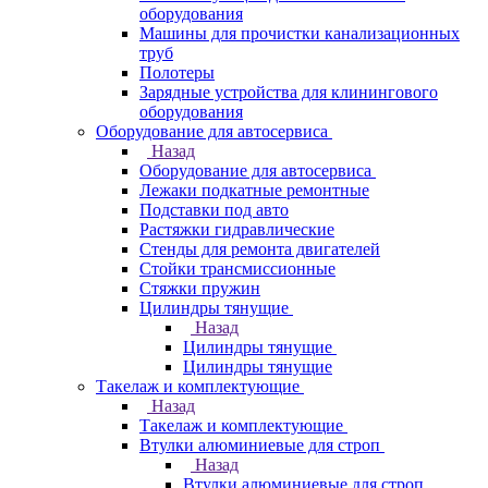
оборудования
Машины для прочистки канализационных
труб
Полотеры
Зарядные устройства для клинингового
оборудования
Оборудование для автосервиса
Назад
Оборудование для автосервиса
Лежаки подкатные ремонтные
Подставки под авто
Растяжки гидравлические
Стенды для ремонта двигателей
Стойки трансмиссионные
Стяжки пружин
Цилиндры тянущие
Назад
Цилиндры тянущие
Цилиндры тянущие
Такелаж и комплектующие
Назад
Такелаж и комплектующие
Втулки алюминиевые для строп
Назад
Втулки алюминиевые для строп