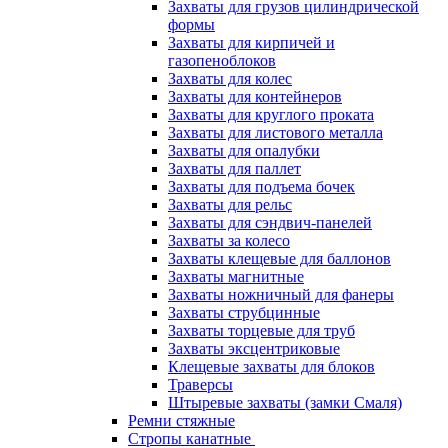
Захваты для грузов цилиндрической
формы
Захваты для кирпичей и
газопеноблоков
Захваты для колес
Захваты для контейнеров
Захваты для круглого проката
Захваты для листового металла
Захваты для опалубки
Захваты для паллет
Захваты для подъема бочек
Захваты для рельс
Захваты для сэндвич-панелей
Захваты за колесо
Захваты клещевые для баллонов
Захваты магнитные
Захваты ножничный для фанеры
Захваты струбцинные
Захваты торцевые для труб
Захваты эксцентриковые
Клещевые захваты для блоков
Траверсы
Штыревые захваты (замки Смаля)
Ремни стяжные
Стропы канатные