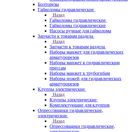
Болторезы
Гайколомы гидравлические
Назад
Гайколомы гидравлические
Гайколомы гидравлические
Насосы ручные для гайколома
Запчасти к товарам раздела
Назад
Запчасти к товарам раздела
Наборы манжет для гидравлических
арматурорезов
Наборы манжет к гидравлическим
прессам
Наборы манжет к трубогибам
Наборы ножей для гидравлических
арматурорезов
Клуппы электрические
Назад
Клуппы электрические
Комплектующие для клуппов
Опрессовщики гидравлические,
электрические
Назад
Опрессовщики гидравлические,
электрические