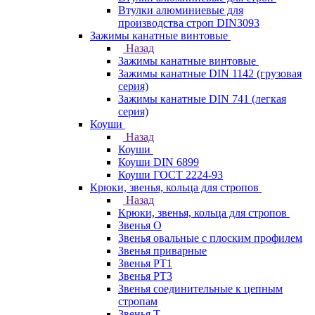
Втулки алюминиевые для
производства строп DIN3093
Зажимы канатные винтовые
Назад
Зажимы канатные винтовые
Зажимы канатные DIN 1142 (грузовая
серия)
Зажимы канатные DIN 741 (легкая
серия)
Коуши
Назад
Коуши
Коуши DIN 6899
Коуши ГОСТ 2224-93
Крюки, звенья, кольца для стропов
Назад
Крюки, звенья, кольца для стропов
Звенья О
Звенья овальные с плоским профилем
Звенья приварные
Звенья РТ1
Звенья РТ3
Звенья соединительные к цепным
стропам
Звенья Т