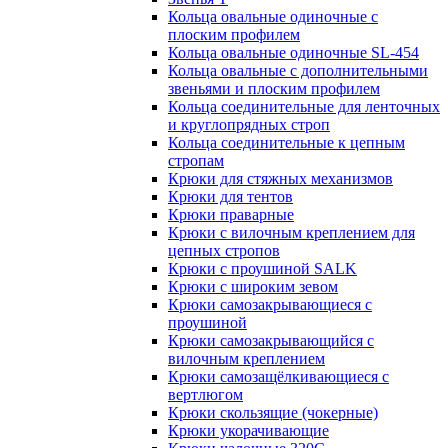
Кольца овальные одиночные c
плоским профилем
Кольца овальные одиночные SL-454
Кольца овальные с дополнительными
звеньями и плоским профилем
Кольца соединительные для ленточных
и круглопрядных строп
Кольца соединительные к цепным
стропам
Крюки для стяжных механизмов
Крюки для тентов
Крюки праварные
Крюки с вилочным креплением для
цепных стропов
Крюки с проушиной SALK
Крюки с широким зевом
Крюки самозакрывающиеся с
проушиной
Крюки самозакрывающийся с
вилочным креплением
Крюки самозащёлкивающиеся с
вертлюгом
Крюки скользящие (чокерные)
Крюки укорачивающие