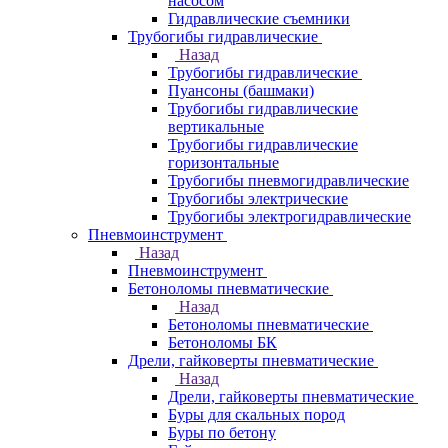
насосом
Гидравлические съемники
Трубогибы гидравлические
Назад
Трубогибы гидравлические
Пуансоны (башмаки)
Трубогибы гидравлические
вертикальные
Трубогибы гидравлические
горизонтальные
Трубогибы пневмогидравлические
Трубогибы электрические
Трубогибы электрогидравлические
Пневмоинструмент
Назад
Пневмоинструмент
Бетоноломы пневматические
Назад
Бетоноломы пневматические
Бетоноломы БК
Дрели, гайковерты пневматические
Назад
Дрели, гайковерты пневматические
Буры для скальных пород
Буры по бетону