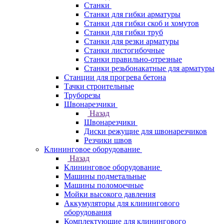
Станки
Станки для гибки арматуры
Станки для гибки скоб и хомутов
Станки для гибки труб
Станки для резки арматуры
Станки листогибочные
Станки правильно-отрезные
Станки резьбонакатные для арматуры
Станции для прогрева бетона
Тачки строительные
Труборезы
Швонарезчики
Назад
Швонарезчики
Диски режущие для швонарезчиков
Резчики швов
Клининговое оборудование
Назад
Клининговое оборудование
Машины подметальные
Машины поломоечные
Мойки высокого давления
Аккумуляторы для клинингового
оборудования
Комплектующие для клинингового