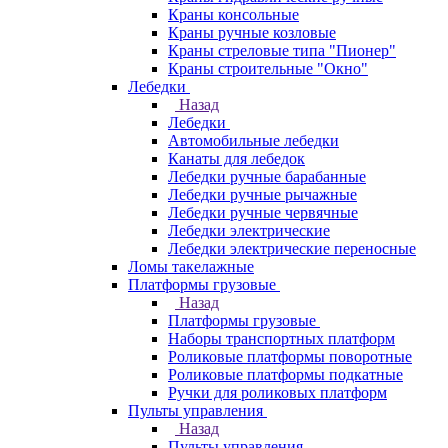
Краны консольные
Краны ручные козловые
Краны стреловые типа "Пионер"
Краны строительные "Окно"
Лебедки
Назад
Лебедки
Автомобильные лебедки
Канаты для лебедок
Лебедки ручные барабанные
Лебедки ручные рычажные
Лебедки ручные червячные
Лебедки электрические
Лебедки электрические переносные
Ломы такелажные
Платформы грузовые
Назад
Платформы грузовые
Наборы транспортных платформ
Роликовые платформы поворотные
Роликовые платформы подкатные
Ручки для роликовых платформ
Пульты управления
Назад
Пульты управления