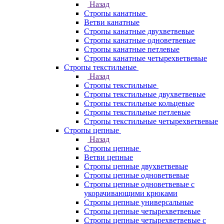
Назад
Стропы канатные
Ветви канатные
Стропы канатные двухветвевые
Стропы канатные одноветвевые
Стропы канатные петлевые
Стропы канатные четырехветвевые
Стропы текстильные
Назад
Стропы текстильные
Стропы текстильные двухветвевые
Стропы текстильные кольцевые
Стропы текстильные петлевые
Стропы текстильные четырехветвевые
Стропы цепные
Назад
Стропы цепные
Ветви цепные
Стропы цепные двухветвевые
Стропы цепные одноветвевые
Стропы цепные одноветвевые с
укорачивающими крюками
Стропы цепные универсальные
Стропы цепные четырехветвевые
Стропы цепные четырехветвевые с