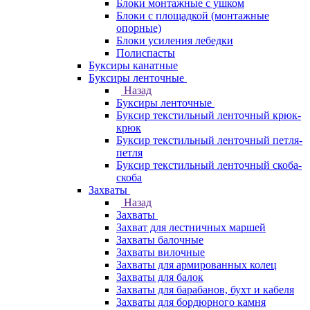
Блоки монтажные с ушком
Блоки с площадкой (монтажные
опорные)
Блоки усиления лебедки
Полиспасты
Буксиры канатные
Буксиры ленточные
Назад
Буксиры ленточные
Буксир текстильный ленточный крюк-
крюк
Буксир текстильный ленточный петля-
петля
Буксир текстильный ленточный скоба-
скоба
Захваты
Назад
Захваты
Захват для лестничных маршей
Захваты балочные
Захваты вилочные
Захваты для армированных колец
Захваты для балок
Захваты для барабанов, бухт и кабеля
Захваты для бордюрного камня