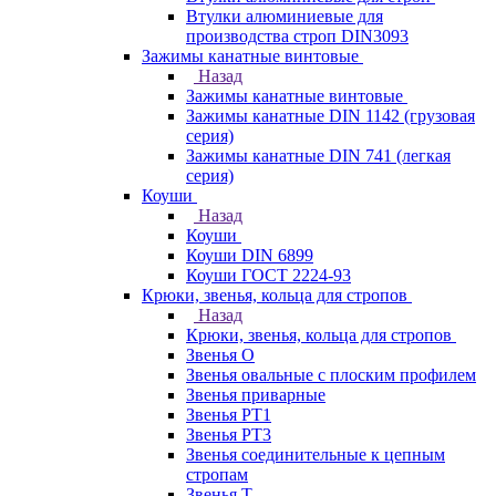
Втулки алюминиевые для
производства строп DIN3093
Зажимы канатные винтовые
Назад
Зажимы канатные винтовые
Зажимы канатные DIN 1142 (грузовая
серия)
Зажимы канатные DIN 741 (легкая
серия)
Коуши
Назад
Коуши
Коуши DIN 6899
Коуши ГОСТ 2224-93
Крюки, звенья, кольца для стропов
Назад
Крюки, звенья, кольца для стропов
Звенья О
Звенья овальные с плоским профилем
Звенья приварные
Звенья РТ1
Звенья РТ3
Звенья соединительные к цепным
стропам
Звенья Т