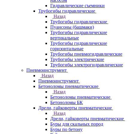
насосом
Гидравлические съемники
Трубогибы гидравлические
Назад
Трубогибы гидравлические
Пуансоны (башмаки)
Трубогибы гидравлические
вертикальные
Трубогибы гидравлические
горизонтальные
Трубогибы пневмогидравлические
Трубогибы электрические
Трубогибы электрогидравлические
Пневмоинструмент
Назад
Пневмоинструмент
Бетоноломы пневматические
Назад
Бетоноломы пневматические
Бетоноломы БК
Дрели, гайковерты пневматические
Назад
Дрели, гайковерты пневматические
Буры для скальных пород
Буры по бетону