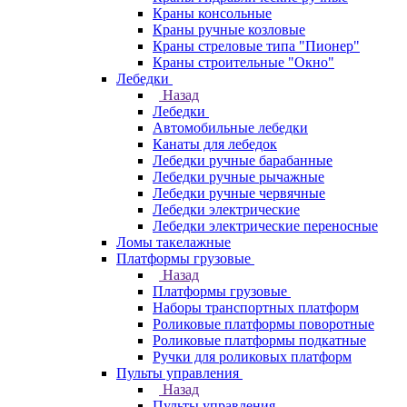
Краны консольные
Краны ручные козловые
Краны стреловые типа "Пионер"
Краны строительные "Окно"
Лебедки
Назад
Лебедки
Автомобильные лебедки
Канаты для лебедок
Лебедки ручные барабанные
Лебедки ручные рычажные
Лебедки ручные червячные
Лебедки электрические
Лебедки электрические переносные
Ломы такелажные
Платформы грузовые
Назад
Платформы грузовые
Наборы транспортных платформ
Роликовые платформы поворотные
Роликовые платформы подкатные
Ручки для роликовых платформ
Пульты управления
Назад
Пульты управления