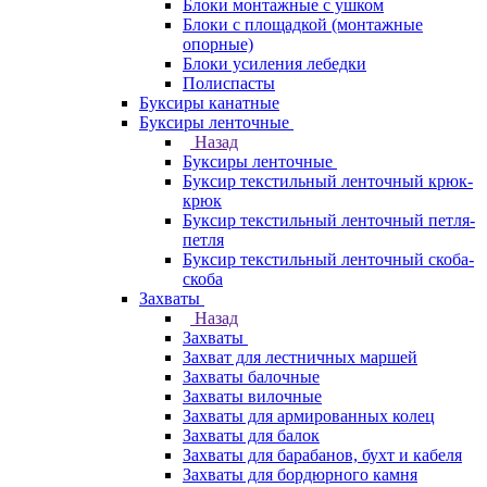
Блоки монтажные с ушком
Блоки с площадкой (монтажные
опорные)
Блоки усиления лебедки
Полиспасты
Буксиры канатные
Буксиры ленточные
Назад
Буксиры ленточные
Буксир текстильный ленточный крюк-
крюк
Буксир текстильный ленточный петля-
петля
Буксир текстильный ленточный скоба-
скоба
Захваты
Назад
Захваты
Захват для лестничных маршей
Захваты балочные
Захваты вилочные
Захваты для армированных колец
Захваты для балок
Захваты для барабанов, бухт и кабеля
Захваты для бордюрного камня