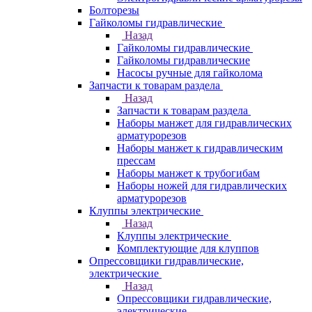
Болторезы
Гайколомы гидравлические
Назад
Гайколомы гидравлические
Гайколомы гидравлические
Насосы ручные для гайколома
Запчасти к товарам раздела
Назад
Запчасти к товарам раздела
Наборы манжет для гидравлических
арматурорезов
Наборы манжет к гидравлическим
прессам
Наборы манжет к трубогибам
Наборы ножей для гидравлических
арматурорезов
Клуппы электрические
Назад
Клуппы электрические
Комплектующие для клуппов
Опрессовщики гидравлические,
электрические
Назад
Опрессовщики гидравлические,
электрические