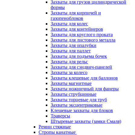
Захваты для грузов цилиндрической
формы
Захваты для кирпичей и
газопеноблоков
Захваты для колес
Захваты для контейнеров
Захваты для круглого проката
Захваты для листового металла
Захваты для опалубки
Захваты для паллет
Захваты для подъема бочек
Захваты для рельс
Захваты для сэндвич-панелей
Захваты за колесо
Захваты клещевые для баллонов
Захваты магнитные
Захваты ножничный для фанеры
Захваты струбцинные
Захваты торцевые для труб
Захваты эксцентриковые
Клещевые захваты для блоков
Траверсы
Штыревые захваты (замки Смаля)
Ремни стяжные
Стропы канатные