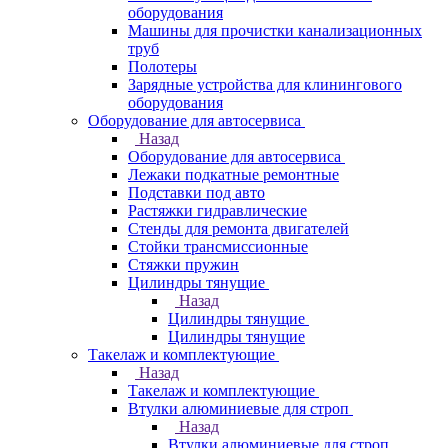
оборудования
Машины для прочистки канализационных
труб
Полотеры
Зарядные устройства для клинингового
оборудования
Оборудование для автосервиса
Назад
Оборудование для автосервиса
Лежаки подкатные ремонтные
Подставки под авто
Растяжки гидравлические
Стенды для ремонта двигателей
Стойки трансмиссионные
Стяжки пружин
Цилиндры тянущие
Назад
Цилиндры тянущие
Цилиндры тянущие
Такелаж и комплектующие
Назад
Такелаж и комплектующие
Втулки алюминиевые для строп
Назад
Втулки алюминиевые для строп