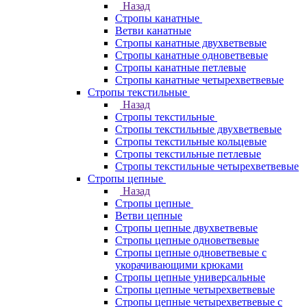
Назад
Стропы канатные
Ветви канатные
Стропы канатные двухветвевые
Стропы канатные одноветвевые
Стропы канатные петлевые
Стропы канатные четырехветвевые
Стропы текстильные
Назад
Стропы текстильные
Стропы текстильные двухветвевые
Стропы текстильные кольцевые
Стропы текстильные петлевые
Стропы текстильные четырехветвевые
Стропы цепные
Назад
Стропы цепные
Ветви цепные
Стропы цепные двухветвевые
Стропы цепные одноветвевые
Стропы цепные одноветвевые с
укорачивающими крюками
Стропы цепные универсальные
Стропы цепные четырехветвевые
Стропы цепные четырехветвевые с