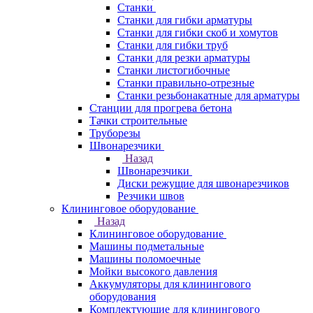
Станки
Станки для гибки арматуры
Станки для гибки скоб и хомутов
Станки для гибки труб
Станки для резки арматуры
Станки листогибочные
Станки правильно-отрезные
Станки резьбонакатные для арматуры
Станции для прогрева бетона
Тачки строительные
Труборезы
Швонарезчики
Назад
Швонарезчики
Диски режущие для швонарезчиков
Резчики швов
Клининговое оборудование
Назад
Клининговое оборудование
Машины подметальные
Машины поломоечные
Мойки высокого давления
Аккумуляторы для клинингового
оборудования
Комплектующие для клинингового