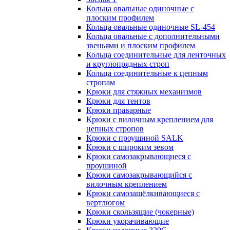
Кольца овальные одиночные c
плоским профилем
Кольца овальные одиночные SL-454
Кольца овальные с дополнительными
звеньями и плоским профилем
Кольца соединительные для ленточных
и круглопрядных строп
Кольца соединительные к цепным
стропам
Крюки для стяжных механизмов
Крюки для тентов
Крюки праварные
Крюки с вилочным креплением для
цепных стропов
Крюки с проушиной SALK
Крюки с широким зевом
Крюки самозакрывающиеся с
проушиной
Крюки самозакрывающийся с
вилочным креплением
Крюки самозащёлкивающиеся с
вертлюгом
Крюки скользящие (чокерные)
Крюки укорачивающие