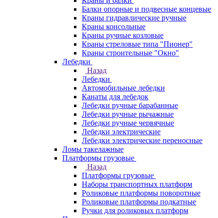
Краны и балки
Балки опорные и подвесные концевые
Краны гидравлические ручные
Краны консольные
Краны ручные козловые
Краны стреловые типа "Пионер"
Краны строительные "Окно"
Лебедки
Назад
Лебедки
Автомобильные лебедки
Канаты для лебедок
Лебедки ручные барабанные
Лебедки ручные рычажные
Лебедки ручные червячные
Лебедки электрические
Лебедки электрические переносные
Ломы такелажные
Платформы грузовые
Назад
Платформы грузовые
Наборы транспортных платформ
Роликовые платформы поворотные
Роликовые платформы подкатные
Ручки для роликовых платформ