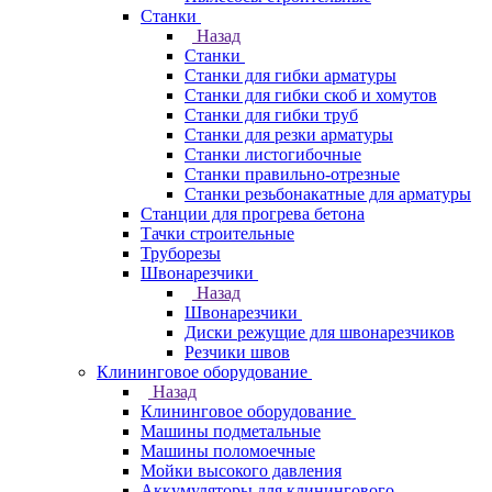
Станки
Назад
Станки
Станки для гибки арматуры
Станки для гибки скоб и хомутов
Станки для гибки труб
Станки для резки арматуры
Станки листогибочные
Станки правильно-отрезные
Станки резьбонакатные для арматуры
Станции для прогрева бетона
Тачки строительные
Труборезы
Швонарезчики
Назад
Швонарезчики
Диски режущие для швонарезчиков
Резчики швов
Клининговое оборудование
Назад
Клининговое оборудование
Машины подметальные
Машины поломоечные
Мойки высокого давления
Аккумуляторы для клинингового