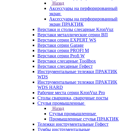
Назад
Аксессуары на перфорированный
экран
Аксессуары на перфорированный
экран ПРАКТИК
Верстаки и столы слесарные KronVuz
Верстаки металлические серии ВП
Верстаки серии EXPERT WS
Верстаки серии Garage
Верстаки серии PROFI M
Верстаки серии Profi W
Верстаки слесарные Toollbox
Верстаки слесарные Гефест
Инструментальные тележки ПРАКТИК
WDS
Инструментальные тележки ПРАКТИК
WDS HARD
Рабочие места серии KronVuz Pro
Столы сварщика, сварочные посты
Стулья промышленные
Назад
Стулья промышленные
Промышленные стулья ПРАКТИК
Тележки инструментальные Гефест
Тумбы инструментальные