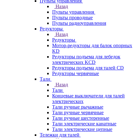
Пульты управления
Назад
Пульты управления
Пульты проводные
Пульты радиоуправления
Редукторы
Назад
Редукторы
Мотор-редукторы для балок опорных
KD
Редукторы подъема для лебедок
электрических KCD
Редукторы подъема для талей CD
Редукторы червячные
Тали
Назад
Тали
Концевые выключатели для талей
электрических
Тали ручные рычажные
Тали ручные червячные
Тали ручные шестеренные
Тали электрические канатные
Тали электрические цепные
Тележки для талей