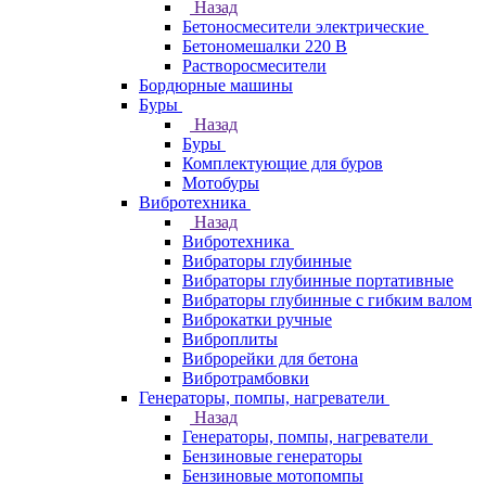
Назад
Бетоносмесители электрические
Бетономешалки 220 В
Растворосмесители
Бордюрные машины
Буры
Назад
Буры
Комплектующие для буров
Мотобуры
Вибротехника
Назад
Вибротехника
Вибраторы глубинные
Вибраторы глубинные портативные
Вибраторы глубинные с гибким валом
Виброкатки ручные
Виброплиты
Виброрейки для бетона
Вибротрамбовки
Генераторы, помпы, нагреватели
Назад
Генераторы, помпы, нагреватели
Бензиновые генераторы
Бензиновые мотопомпы