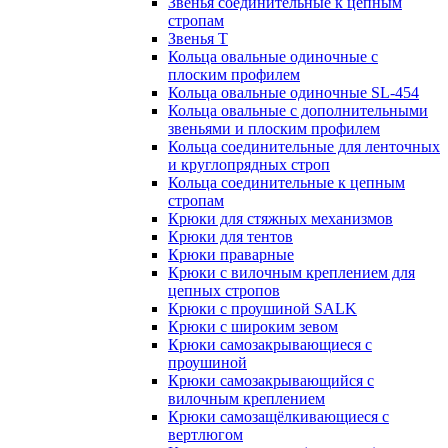
Звенья соединительные к цепным
стропам
Звенья Т
Кольца овальные одиночные c
плоским профилем
Кольца овальные одиночные SL-454
Кольца овальные с дополнительными
звеньями и плоским профилем
Кольца соединительные для ленточных
и круглопрядных строп
Кольца соединительные к цепным
стропам
Крюки для стяжных механизмов
Крюки для тентов
Крюки праварные
Крюки с вилочным креплением для
цепных стропов
Крюки с проушиной SALK
Крюки с широким зевом
Крюки самозакрывающиеся с
проушиной
Крюки самозакрывающийся с
вилочным креплением
Крюки самозащёлкивающиеся с
вертлюгом