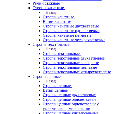
Ремни стяжные
Стропы канатные
Назад
Стропы канатные
Ветви канатные
Стропы канатные двухветвевые
Стропы канатные одноветвевые
Стропы канатные петлевые
Стропы канатные четырехветвевые
Стропы текстильные
Назад
Стропы текстильные
Стропы текстильные двухветвевые
Стропы текстильные кольцевые
Стропы текстильные петлевые
Стропы текстильные четырехветвевые
Стропы цепные
Назад
Стропы цепные
Ветви цепные
Стропы цепные двухветвевые
Стропы цепные одноветвевые
Стропы цепные одноветвевые с
укорачивающими крюками
Стропы цепные универсальные