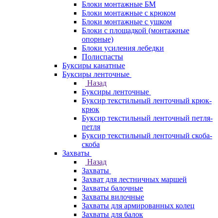
Блоки монтажные БМ
Блоки монтажные с крюком
Блоки монтажные с ушком
Блоки с площадкой (монтажные
опорные)
Блоки усиления лебедки
Полиспасты
Буксиры канатные
Буксиры ленточные
Назад
Буксиры ленточные
Буксир текстильный ленточный крюк-
крюк
Буксир текстильный ленточный петля-
петля
Буксир текстильный ленточный скоба-
скоба
Захваты
Назад
Захваты
Захват для лестничных маршей
Захваты балочные
Захваты вилочные
Захваты для армированных колец
Захваты для балок