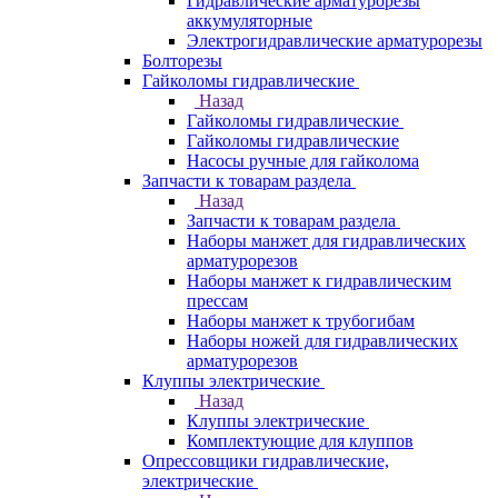
Гидравлические арматурорезы
аккумуляторные
Электрогидравлические арматурорезы
Болторезы
Гайколомы гидравлические
Назад
Гайколомы гидравлические
Гайколомы гидравлические
Насосы ручные для гайколома
Запчасти к товарам раздела
Назад
Запчасти к товарам раздела
Наборы манжет для гидравлических
арматурорезов
Наборы манжет к гидравлическим
прессам
Наборы манжет к трубогибам
Наборы ножей для гидравлических
арматурорезов
Клуппы электрические
Назад
Клуппы электрические
Комплектующие для клуппов
Опрессовщики гидравлические,
электрические