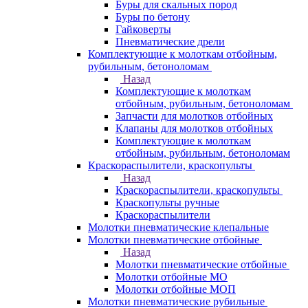
Буры для скальных пород
Буры по бетону
Гайковерты
Пневматические дрели
Комплектующие к молоткам отбойным,
рубильным, бетоноломам
Назад
Комплектующие к молоткам
отбойным, рубильным, бетоноломам
Запчасти для молотков отбойных
Клапаны для молотков отбойных
Комплектующие к молоткам
отбойным, рубильным, бетоноломам
Краскораспылители, краскопульты
Назад
Краскораспылители, краскопульты
Краскопульты ручные
Краскораспылители
Молотки пневматические клепальные
Молотки пневматические отбойные
Назад
Молотки пневматические отбойные
Молотки отбойные МО
Молотки отбойные МОП
Молотки пневматические рубильные