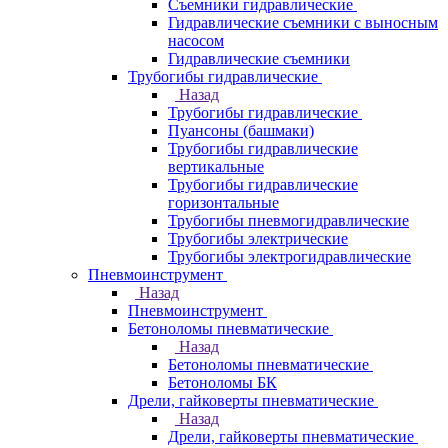
Съемники гидравлические
Гидравлические cъемники с выносным
насосом
Гидравлические съемники
Трубогибы гидравлические
Назад
Трубогибы гидравлические
Пуансоны (башмаки)
Трубогибы гидравлические
вертикальные
Трубогибы гидравлические
горизонтальные
Трубогибы пневмогидравлические
Трубогибы электрические
Трубогибы электрогидравлические
Пневмоинструмент
Назад
Пневмоинструмент
Бетоноломы пневматические
Назад
Бетоноломы пневматические
Бетоноломы БК
Дрели, гайковерты пневматические
Назад
Дрели, гайковерты пневматические