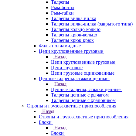
Талрепы
Рым-болты
Рым-гайки
Талрепы вилка-вилка
Талрепы вилка-вилка (закрытого типа)
Талрепы кольцо-кольцо
Талрепы крюк-кольцо
Талрепы крюк-крюк
Фалы полиамидные
Цепи круглозвенные грузовые
Назад
Цепи круглозвенные грузовые
Цепи грузовые
Цепи грузовые оцинкованные
Цепные талрепы, стяжки цепные
Назад
Цепные талрепы, стяжки цепные
Талрепы цепные с рычагом
Талрепы цепные с храповиком
Стропы и грузозахватные приспособления
Назад
Стропы и грузозахватные приспособления
Блоки
Назад
Блоки