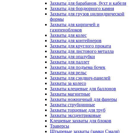
Захваты для барабанов, бухт и кабеля
Захваты для бордюрного камня
Захваты для грузов цилиндрической
формы
Захваты для кирпичей и
газопеноблоков
Захваты для колес
Захваты для контейнеров
Захваты для круглого проката
Захваты для листового металла
Захваты для опалубки
Захваты для паллет
Захваты для подъема бочек
Захваты для рельс
Захваты для сэндвич-панелей
Захваты за колесо
Захваты клещевые для баллонов
Захваты магнитные
Захваты ножничный для фанеры
Захваты струбцинные
Захваты торцевые для труб
Захваты эксцентриковые
Клещевые захваты для блоков
Траверсы
Штыревые захваты (замки Смаля)