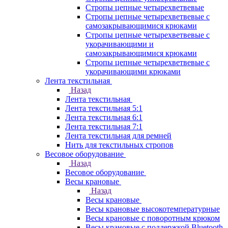
Стропы цепные четырехветвевые
Стропы цепные четырехветвевые с
самозакрывающимися крюками
Стропы цепные четырехветвевые с
укорачивающими и
самозакрывающимися крюками
Стропы цепные четырехветвевые с
укорачивающими крюками
Лента текстильная
Назад
Лента текстильная
Лента текстильная 5:1
Лента текстильная 6:1
Лента текстильная 7:1
Лента текстильная для ремней
Нить для текстильных стропов
Весовое оборудование
Назад
Весовое оборудование
Весы крановые
Назад
Весы крановые
Весы крановые высокотемпературные
Весы крановые с поворотным крюком
Весы крановые с поддержкой Bluetooth