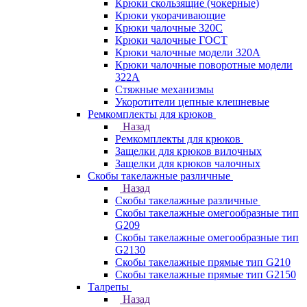
Крюки скользящие (чокерные)
Крюки укорачивающие
Крюки чалочные 320C
Крюки чалочные ГОСТ
Крюки чалочные модели 320А
Крюки чалочные поворотные модели
322А
Стяжные механизмы
Укоротители цепные клешневые
Ремкомплекты для крюков
Назад
Ремкомплекты для крюков
Защелки для крюков вилочных
Защелки для крюков чалочных
Скобы такелажные различные
Назад
Скобы такелажные различные
Скобы такелажные омегообразные тип
G209
Скобы такелажные омегообразные тип
G2130
Скобы такелажные прямые тип G210
Скобы такелажные прямые тип G2150
Талрепы
Назад