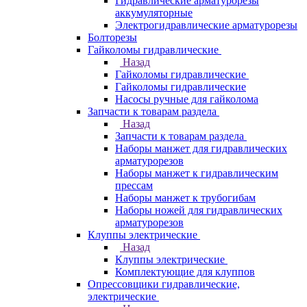
Гидравлические арматурорезы
аккумуляторные
Электрогидравлические арматурорезы
Болторезы
Гайколомы гидравлические
Назад
Гайколомы гидравлические
Гайколомы гидравлические
Насосы ручные для гайколома
Запчасти к товарам раздела
Назад
Запчасти к товарам раздела
Наборы манжет для гидравлических
арматурорезов
Наборы манжет к гидравлическим
прессам
Наборы манжет к трубогибам
Наборы ножей для гидравлических
арматурорезов
Клуппы электрические
Назад
Клуппы электрические
Комплектующие для клуппов
Опрессовщики гидравлические,
электрические