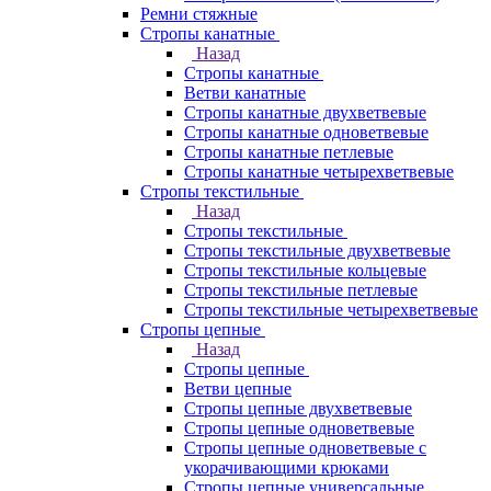
Ремни стяжные
Стропы канатные
Назад
Стропы канатные
Ветви канатные
Стропы канатные двухветвевые
Стропы канатные одноветвевые
Стропы канатные петлевые
Стропы канатные четырехветвевые
Стропы текстильные
Назад
Стропы текстильные
Стропы текстильные двухветвевые
Стропы текстильные кольцевые
Стропы текстильные петлевые
Стропы текстильные четырехветвевые
Стропы цепные
Назад
Стропы цепные
Ветви цепные
Стропы цепные двухветвевые
Стропы цепные одноветвевые
Стропы цепные одноветвевые с
укорачивающими крюками
Стропы цепные универсальные