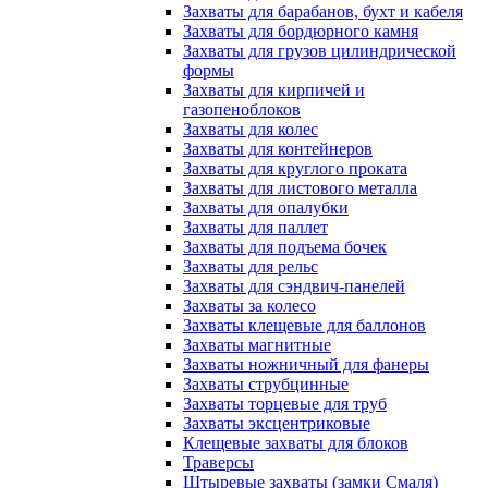
Захваты для барабанов, бухт и кабеля
Захваты для бордюрного камня
Захваты для грузов цилиндрической
формы
Захваты для кирпичей и
газопеноблоков
Захваты для колес
Захваты для контейнеров
Захваты для круглого проката
Захваты для листового металла
Захваты для опалубки
Захваты для паллет
Захваты для подъема бочек
Захваты для рельс
Захваты для сэндвич-панелей
Захваты за колесо
Захваты клещевые для баллонов
Захваты магнитные
Захваты ножничный для фанеры
Захваты струбцинные
Захваты торцевые для труб
Захваты эксцентриковые
Клещевые захваты для блоков
Траверсы
Штыревые захваты (замки Смаля)