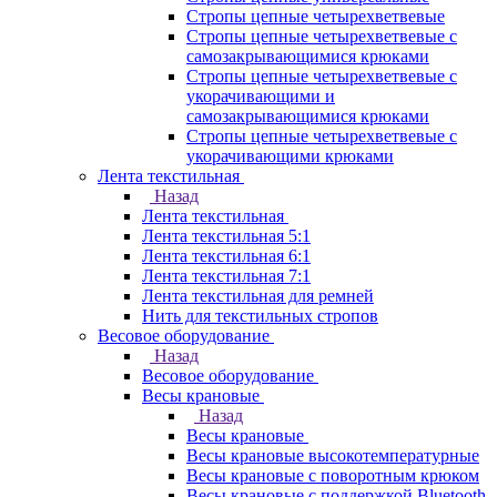
Стропы цепные четырехветвевые
Стропы цепные четырехветвевые с
самозакрывающимися крюками
Стропы цепные четырехветвевые с
укорачивающими и
самозакрывающимися крюками
Стропы цепные четырехветвевые с
укорачивающими крюками
Лента текстильная
Назад
Лента текстильная
Лента текстильная 5:1
Лента текстильная 6:1
Лента текстильная 7:1
Лента текстильная для ремней
Нить для текстильных стропов
Весовое оборудование
Назад
Весовое оборудование
Весы крановые
Назад
Весы крановые
Весы крановые высокотемпературные
Весы крановые с поворотным крюком
Весы крановые с поддержкой Bluetooth