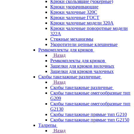
Крюки скользящие (чокерные)
Крюки укорачивающие
Крюки чалочные 320C
Крюки чалочные ГОСТ
Крюки чалочные модели 320А
Крюки чалочные поворотные модели
322А
Стяжные механизмы
Укоротители цепные клешневые
Ремкомплекты для крюков
Назад
Ремкомплекты для крюков
Защелки для крюков вилочных
Защелки для крюков чалочных
Скобы такелажные различные
Назад
Скобы такелажные различные
Скобы такелажные омегообразные тип
G209
Скобы такелажные омегообразные тип
G2130
Скобы такелажные прямые тип G210
Скобы такелажные прямые тип G2150
Талрепы
Назад