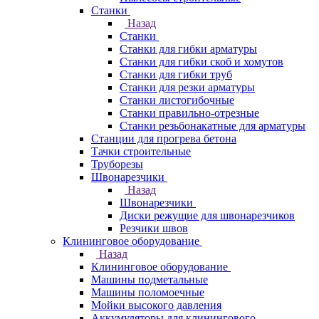
Станки
Назад
Станки
Станки для гибки арматуры
Станки для гибки скоб и хомутов
Станки для гибки труб
Станки для резки арматуры
Станки листогибочные
Станки правильно-отрезные
Станки резьбонакатные для арматуры
Станции для прогрева бетона
Тачки строительные
Труборезы
Швонарезчики
Назад
Швонарезчики
Диски режущие для швонарезчиков
Резчики швов
Клининговое оборудование
Назад
Клининговое оборудование
Машины подметальные
Машины поломоечные
Мойки высокого давления
Аккумуляторы для клинингового