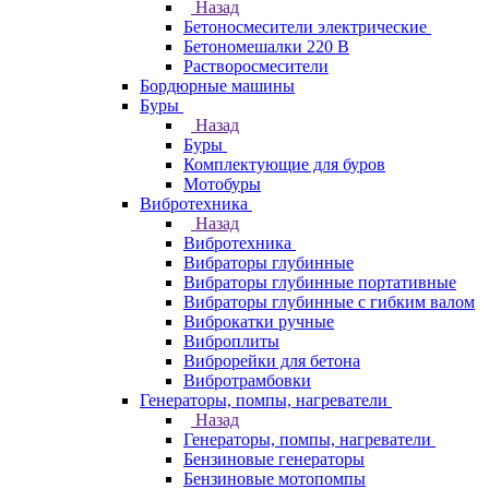
Назад
Бетоносмесители электрические
Бетономешалки 220 В
Растворосмесители
Бордюрные машины
Буры
Назад
Буры
Комплектующие для буров
Мотобуры
Вибротехника
Назад
Вибротехника
Вибраторы глубинные
Вибраторы глубинные портативные
Вибраторы глубинные с гибким валом
Виброкатки ручные
Виброплиты
Виброрейки для бетона
Вибротрамбовки
Генераторы, помпы, нагреватели
Назад
Генераторы, помпы, нагреватели
Бензиновые генераторы
Бензиновые мотопомпы