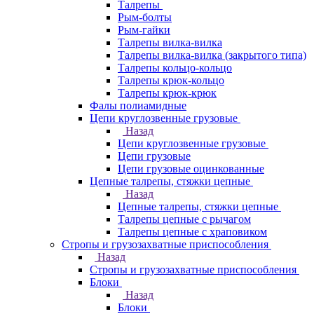
Талрепы
Рым-болты
Рым-гайки
Талрепы вилка-вилка
Талрепы вилка-вилка (закрытого типа)
Талрепы кольцо-кольцо
Талрепы крюк-кольцо
Талрепы крюк-крюк
Фалы полиамидные
Цепи круглозвенные грузовые
Назад
Цепи круглозвенные грузовые
Цепи грузовые
Цепи грузовые оцинкованные
Цепные талрепы, стяжки цепные
Назад
Цепные талрепы, стяжки цепные
Талрепы цепные с рычагом
Талрепы цепные с храповиком
Стропы и грузозахватные приспособления
Назад
Стропы и грузозахватные приспособления
Блоки
Назад
Блоки