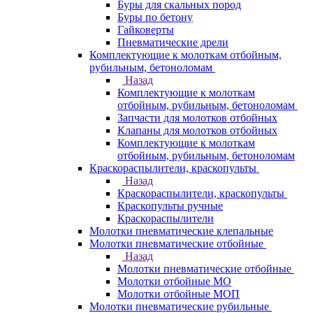
Буры для скальных пород
Буры по бетону
Гайковерты
Пневматические дрели
Комплектующие к молоткам отбойным,
рубильным, бетоноломам
Назад
Комплектующие к молоткам
отбойным, рубильным, бетоноломам
Запчасти для молотков отбойных
Клапаны для молотков отбойных
Комплектующие к молоткам
отбойным, рубильным, бетоноломам
Краскораспылители, краскопульты
Назад
Краскораспылители, краскопульты
Краскопульты ручные
Краскораспылители
Молотки пневматические клепальные
Молотки пневматические отбойные
Назад
Молотки пневматические отбойные
Молотки отбойные МО
Молотки отбойные МОП
Молотки пневматические рубильные