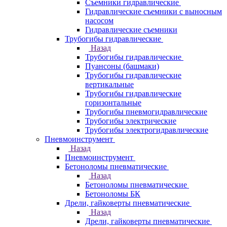
Съемники гидравлические
Гидравлические cъемники с выносным
насосом
Гидравлические съемники
Трубогибы гидравлические
Назад
Трубогибы гидравлические
Пуансоны (башмаки)
Трубогибы гидравлические
вертикальные
Трубогибы гидравлические
горизонтальные
Трубогибы пневмогидравлические
Трубогибы электрические
Трубогибы электрогидравлические
Пневмоинструмент
Назад
Пневмоинструмент
Бетоноломы пневматические
Назад
Бетоноломы пневматические
Бетоноломы БК
Дрели, гайковерты пневматические
Назад
Дрели, гайковерты пневматические