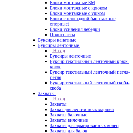
Блоки монтажные БМ
Блоки монтажные с крюком
Блоки монтажные с ушком
Блоки с площадкой (монтажные
опорные)
Блоки усиления лебедки
Полиспасты
Буксиры канатные
Буксиры ленточные
Назад
Буксиры ленточные
Буксир текстильный ленточный крюк-
крюк
Буксир текстильный ленточный петля-
петля
Буксир текстильный ленточный скоба-
скоба
Захваты
Назад
Захваты
Захват для лестничных маршей
Захваты балочные
Захваты вилочные
Захваты для армированных колец
Захваты для балок