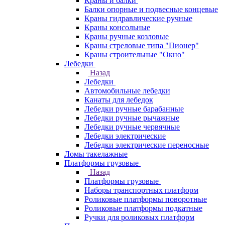
Краны и балки
Балки опорные и подвесные концевые
Краны гидравлические ручные
Краны консольные
Краны ручные козловые
Краны стреловые типа "Пионер"
Краны строительные "Окно"
Лебедки
Назад
Лебедки
Автомобильные лебедки
Канаты для лебедок
Лебедки ручные барабанные
Лебедки ручные рычажные
Лебедки ручные червячные
Лебедки электрические
Лебедки электрические переносные
Ломы такелажные
Платформы грузовые
Назад
Платформы грузовые
Наборы транспортных платформ
Роликовые платформы поворотные
Роликовые платформы подкатные
Ручки для роликовых платформ