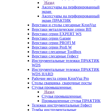
Назад
Аксессуары на перфорированный
экран
Аксессуары на перфорированный
экран ПРАКТИК
Верстаки и столы слесарные KronVuz
Верстаки металлические серии ВП
Верстаки серии EXPERT WS
Верстаки серии Garage
Верстаки серии PROFI M
Верстаки серии Profi W
Верстаки слесарные Toollbox
Верстаки слесарные Гефест
Инструментальные тележки ПРАКТИК
WDS
Инструментальные тележки ПРАКТИК
WDS HARD
Рабочие места серии KronVuz Pro
Столы сварщика, сварочные посты
Стулья промышленные
Назад
Стулья промышленные
Промышленные стулья ПРАКТИК
Тележки инструментальные Гефест
Тумбы инструментальные