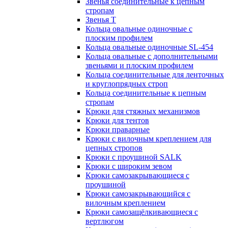
Звенья соединительные к цепным
стропам
Звенья Т
Кольца овальные одиночные c
плоским профилем
Кольца овальные одиночные SL-454
Кольца овальные с дополнительными
звеньями и плоским профилем
Кольца соединительные для ленточных
и круглопрядных строп
Кольца соединительные к цепным
стропам
Крюки для стяжных механизмов
Крюки для тентов
Крюки праварные
Крюки с вилочным креплением для
цепных стропов
Крюки с проушиной SALK
Крюки с широким зевом
Крюки самозакрывающиеся с
проушиной
Крюки самозакрывающийся с
вилочным креплением
Крюки самозащёлкивающиеся с
вертлюгом