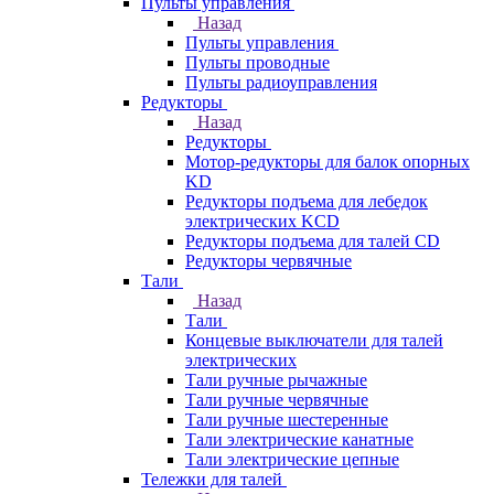
Пульты управления
Назад
Пульты управления
Пульты проводные
Пульты радиоуправления
Редукторы
Назад
Редукторы
Мотор-редукторы для балок опорных
KD
Редукторы подъема для лебедок
электрических KCD
Редукторы подъема для талей CD
Редукторы червячные
Тали
Назад
Тали
Концевые выключатели для талей
электрических
Тали ручные рычажные
Тали ручные червячные
Тали ручные шестеренные
Тали электрические канатные
Тали электрические цепные
Тележки для талей