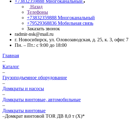
+73832359888
Многоканальный
Назад
Телефоны
+73832359888
Многоканальный
+79529368836
Мобильная связь
Заказать звонок
radmir-nsk@mail.ru
г. Новосибирск, ул. Оловозаводская, д. 25, к. 3, офис 7
Пн. – Пт.: с 9:00 до 18:00
Главная
–
Каталог
–
Грузоподъемное оборудование
–
Домкраты и насосы
–
Домкраты винтовые, автомобильные
–
Домкраты винтовые
–
Домкрат винтовой TOR ДВ 8,0 т (X)*